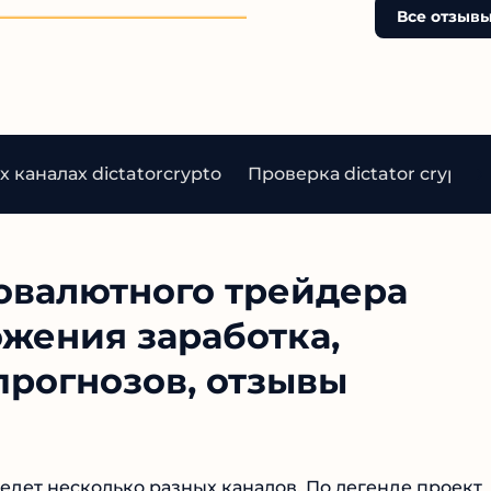
Все отзыв
каналах dictatorcrypto
Проверка dictator crypto
овалютного трейдера
ожения заработка,
прогнозов, отзывы
ведет несколько разных каналов. По легенде проект