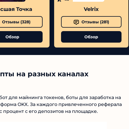
сшая Точка
Velrix
Отзывы (
328
)
Отзывы (
281
)
Обзор
Обзор
пты на разных каналах
 бот для майнинга токенов, боты для заработка на
атформа OKX. За каждого привлеченного реферала
с процент с его депозитов на площадке.