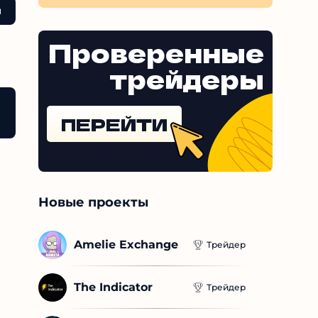
ы
Проверенные
трейдеры
 на накрутку трафика, покупку подписчиков
Выводы
ПЕРЕЙТИ
Новые проекты
Amelie Exchange
Трейдер
The Indicator
Трейдер