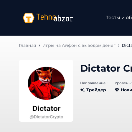
Тесты и о
Главная
Игры на Айфон с выводом денег
Dict
Dictator C
Направление :
Уровень 
Трейдер
Нови