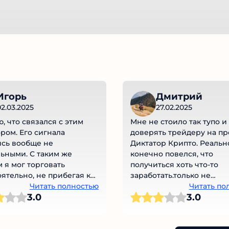
Игорь
Дмитрий
02.03.2025
27.02.2025
, что связался с этим
Мне не стоило так тупо и
ром. Его сигнала
доверять трейдеру на пр
ись вообще не
Диктатор Крипто. Реальн
ьными. С таким же
конечно повелся, что
 я мог торговать
получиться хоть что-то
ятельно, не прибегая к
заработать.только не
м прогнозом. Очень
Читать полностью
получилось. Потерял вес
Читать по
3.0
3.0
рован.
переведенный депозит со
Мошеннический проект 
процентов!!!