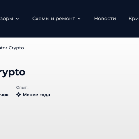
бзоры
Схемы и ремонт
Новости
Кри
ator Crypto
rypto
:
Опыт :
чок
Менее года