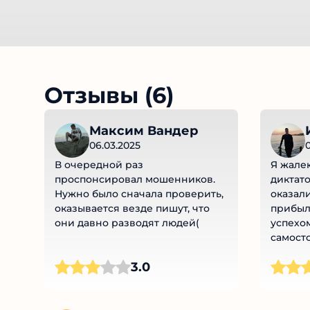
Отзывы (6)
Максим Вандер
06.03.2025
В очередной раз
Я жалею
проспонсировал мошенников.
диктато
Нужно было сначала проверить,
оказал
оказывается везде пишут, что
прибыл
они давно разводят людей(
успехом
самосто
готовы
3.0
разоча