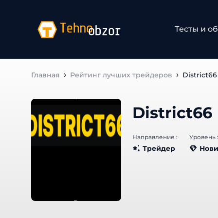
Тесты и об
Главная
Рейтинг лучших трейдеров
District66
District66
Направление :
Уровень :
Трейдер
Нови