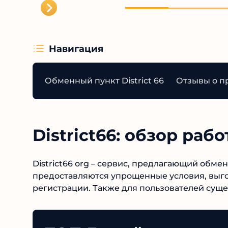
свой ст
Навигация
Обменный пункт District 66
Отзывы о про
District66: обзор ра
66
District66 org – сервис, предлагающий обме
предоставляются упрощенные условия, выго
регистрации. Также для пользователей суще