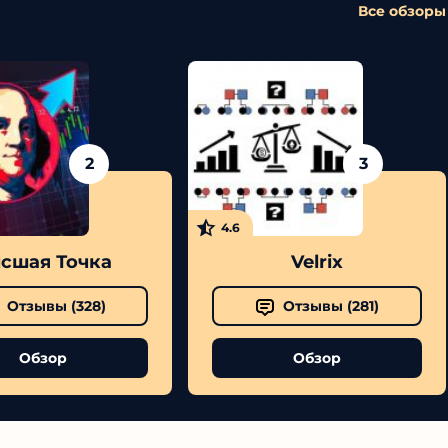
Все обзоры
2
3
4.6
шая Точка
Velrix
Отзывы (
328
)
Отзывы (
281
)
Обзор
Обзор