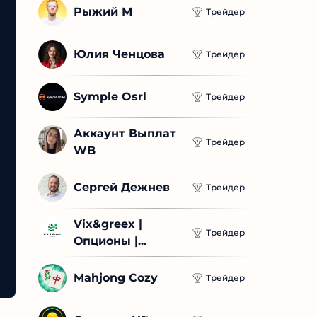
Рыжий М
Трейдер
Юлия Ченцова
Трейдер
Symple Osrl
Трейдер
Аккаунт Выплат 
Трейдер
WB
Сергей Дежнев
Трейдер
Vix&greex | 
Трейдер
Опционы |...
Mahjong Cozy
Трейдер