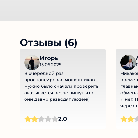
Отзывы (6)
Игорь
A
15.06.2025
1
В очередной раз
Никакой
проспонсировал мошенников.
времени
Нужно было сначала проверить,
главные
оказывается везде пишут, что
обмена.
они давно разводят людей(
и нет. 
через т
не акти
2.0
образом
интере
брать и