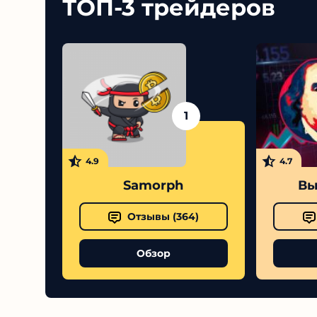
ТОП-3 трейдеров
1
4.9
4.7
Samorph
Выс
Отзывы (
364
)
Обзор