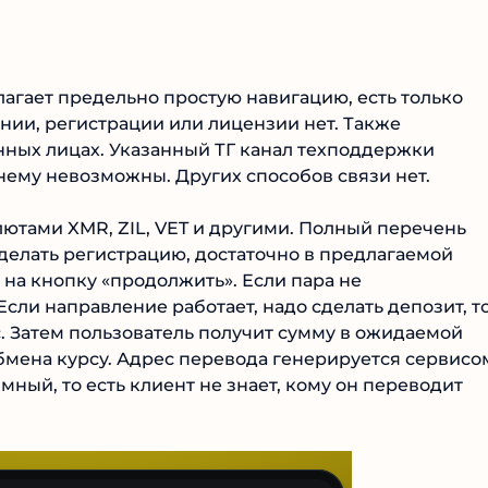
едлагает предельно простую навигацию, есть только
ии, регистрации или лицензии нет. Также
нных лицах. Указанный ТГ канал техподдержки
 нему невозможны. Других способов связи нет.
№1 В РЕЙТИНГЕ
Samorph
ютами XMR, ZIL, VET и другими. Полный перечень
 делать регистрацию, достаточно в предлагаемой
 на кнопку «продолжить». Если пара не
4.9
сли направление работает, надо сделать депозит, то
Рекомендован
экспертами
. Затем пользователь получит сумму в ожидаемой
Tehnoobzor
: высокий ROI, честная
мена курсу. Адрес перевода генерируется сервисо
статистика и сотни довольных
ный, то есть клиент не знает, кому он переводит
клиентов.