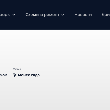
зоры
Схемы и ремонт
Новости
Крип
Опыт :
чок
Менее года