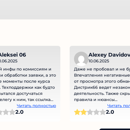
leksei 06
Alexey Davidov
1.06.2025
10.06.2025
 инфы по комиссиям и
Даже не пробовал и не бу
 обработки заявки, а это
Впечатления негативные
 моменты после курса
от просмотра этого обман
 Техподдержки как будто
Дистрик66 ведет незако
Пытался достучаться
деятельность. Также скр
елегу к ним, так ссылка
правила и нюансы
вна. А каким тогда
Читать полностью
обслуживания. Контактов
Читать по
2.0
2.0
 можно уточнить
нормальных не указано.
сующие вопросы? Или
Стандартно для мошенни
 проводить обмен на
ловушки.