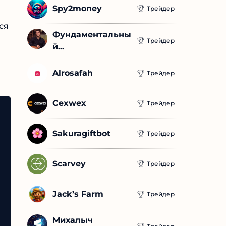
Spy2money
Трейдер
Фундаментальны
Трейдер
й...
Alrosafah
Трейдер
Cexwex
Трейдер
Sakuragiftbot
Трейдер
Scarvey
Трейдер
Jack’s Farm
Трейдер
Михалыч 