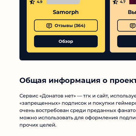
4.9
4.7
Samorph
Выс
Отзывы (
364
)
Обзор
Общая информация о проект
Сервис «Донатов нет» — тгк и сайт, исполь
«запрещенных» подписок и покупки геймерс
очень востребован среди преданных фанатов
можно использовать для оформления подпис
прочих целей.