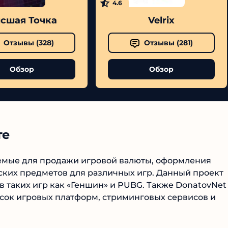
4.6
шая Точка
Velrix
Отзывы (
328
)
Отзывы (
281
)
Обзор
Обзор
№1 В РЕЙТИНГЕ
Samorph
е
4.9
зуемые для продажи игровой валюты, оформления
Рекомендован
экспертами
ких предметов для различных игр. Данный проект
Tehnoobzor
: высокий ROI, честная
 таких игр как «Геншин» и PUBG. Также DonatovNet
статистика и сотни довольных
ок игровых платформ, стриминговых сервисов и
клиентов.