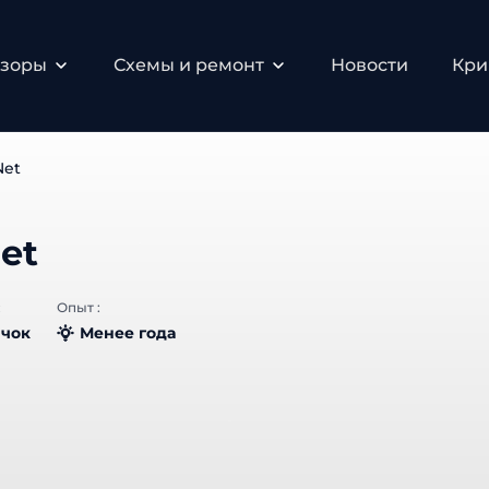
зоры
Схемы и ремонт
Новости
Крип
et
et
Опыт :
чок
Менее года