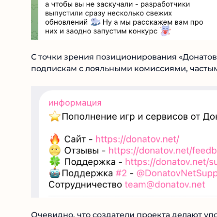
С точки зрения позиционирования «Донатов
подпискам с лояльными комиссиями, часты
Очевидно, что создатели проекта делают упо