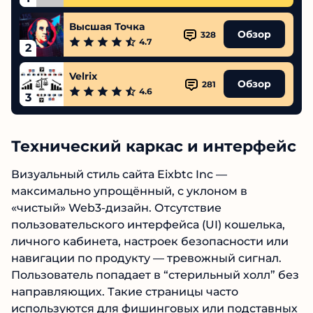
Высшая Точка
Обзор
328
4.7
2
Velrix
Обзор
281
4.6
3
Технический каркас и интерфейс
Визуальный стиль сайта Eixbtc Inc —
максимально упрощённый, с уклоном в
«чистый» Web3-дизайн. Отсутствие
пользовательского интерфейса (UI) кошелька,
личного кабинета, настроек безопасности или
навигации по продукту — тревожный сигнал.
Пользователь попадает в “стерильный холл” без
направляющих. Такие страницы часто
используются для фишинговых или подставных