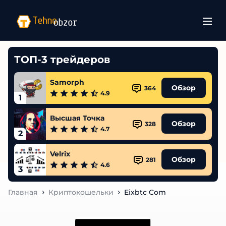
ТОП-3 трейдеров
Samorph
Обзор
364
4.9
1
Высшая Точка
Обзор
328
4.7
2
Velrix
Обзор
281
4.6
3
Главная
Криптокошельки
Eixbtc Com