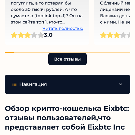
погуглить, а то потерял бы
Облачный майн
около 30 тысяч рублей. А что
лицензий нет, 
думаете о [toplink top=1]? Он на
Вложил деньги
этом сайте топ 1, кто-то
с ними. Не вед
пробовал с ними работать?
Читать полностью
развод!
Ч
3.0
Все отзывы
Навигация
Обзор крипто-кошелька Eixbtc:
отзывы пользователей,что
представляет собой Eixbtc Inc