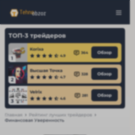
ТОП-3 трейдеров
Korixa
Обзор
364
4.9
1
Высшая Точка
Обзор
328
4.7
2
Velrix
Обзор
281
4.6
3
Главная
Рейтинг лучших трейдеров
Финансовая Уверенность