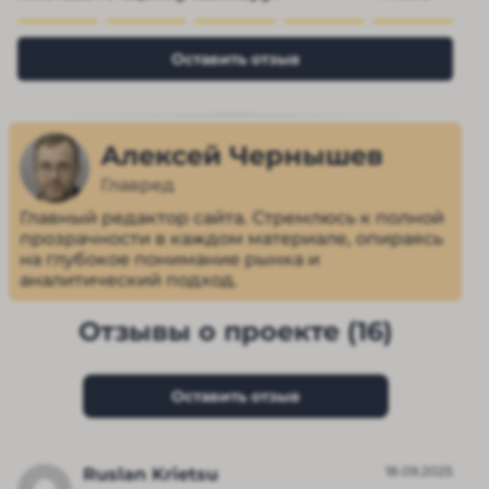
Оставить отзыв
Алексей Чернышев
Главред
Главный редактор сайта. Стремлюсь к полной
прозрачности в каждом материале, опираясь
на глубокое понимание рынка и
аналитический подход.
Отзывы о проекте (16)
Оставить отзыв
18.09.2025
Ruslan Krietsu