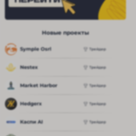
Новые проекты
Symple Osrl
Трейдер
Nestex
Трейдер
Market Harbor
Трейдер
Hedgerx
Трейдер
Каспи AI
Трейдер