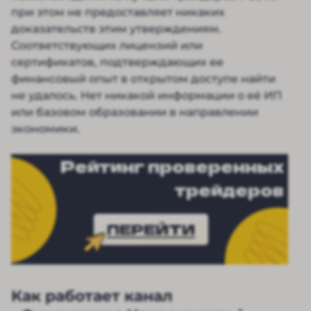
при этом не предоставляет никаких
доказательств этим утверждениям.
Соответствующих лицензий или
сертификатов, подтверждающих ее
финансовый опыт в открытом доступе найти
не удалось. Нет никакой информации о её ИП
или базовом образовании в направлении
экономики.
Рейтинг проверенных
трейдеров
ПЕРЕЙТИ
Как работает канал