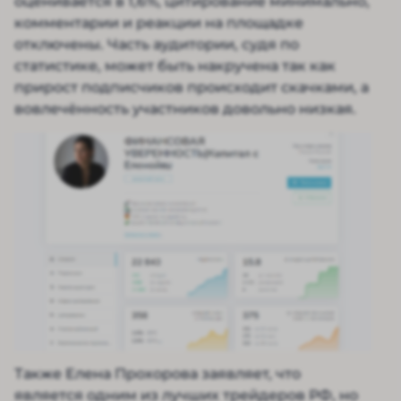
оценивается в 1,6%, цитирование минимально,
комментарии и реакции на площадке
отключены. Часть аудитории, судя по
статистике, может быть накручена так как
прирост подписчиков происходит скачками, а
вовлечённость участников довольно низкая.
Также Елена Прохорова заявляет, что
является одним из лучших трейдеров РФ, но