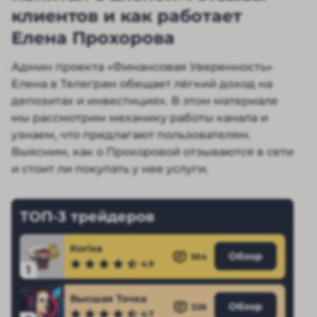
клиентов и как работает
Елена Прохорова
Админ проекта «Финансовая Уверенность»
Елена в Телеграм обещает лёгкий доход на
депозитах и инвестициях. В этом материале
мы рассмотрим механику работы канала и
узнаем, что предлагают пользователям.
Выясним, как о Прохоровой отзываются в сети
и стоит ли покупать у нее услуги.
ТОП-3 трейдеров
Korixa
Обзор
364
4.9
1
Высшая Точка
Обзор
328
4.7