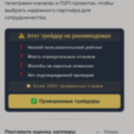
телеграмм-каналах и П2П-проектах, чтобы
выбрать надёжного партнёра для
сотрудничества.
Этот трейдер не рекомендован
Низкий пользовательский рейтинг
Много отрицательных отзывов
Жалобы на скрытые комиссии
Нет подтвержденной проверки
Более 1000+ проверенных отзывов
Поставьте оценку капперу:
— 
Плохо