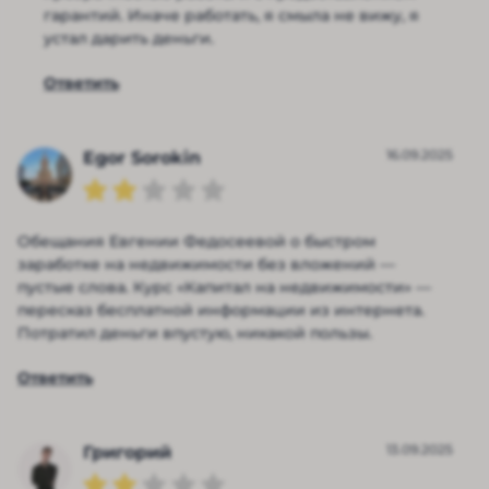
гарантий. Иначе работать, я смыла не вижу, я
устал дарить деньги.
Ответить
16.09.2025
Egor Sorokin
Обещания Евгении Федосеевой о быстром
заработке на недвижимости без вложений —
пустые слова. Курс «Капитал на недвижимости» —
пересказ бесплатной информации из интернета.
Потратил деньги впустую, никакой пользы.
Ответить
13.09.2025
Григорий