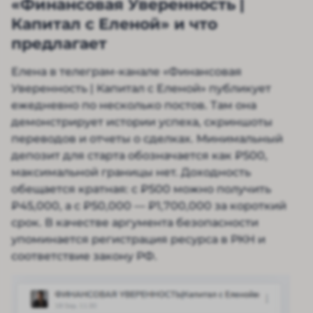
«Финансовая Уверенность |
Капитал с Еленой» и что
предлагает
Елена в телеграм-канале «Финансовая
Уверенность | Капитал с Еленой» публикует
ежедневно по несколько постов. Там она
демонстрирует истории успеха, скриншоты
переводов и отчеты о сделках. Минимальный
депозит для старта обозначается как ₽500,
максимальной границы нет. Доходность
обещается кратная: с ₽500 можно получить
₽45,000, а с ₽50,000 — ₽1,700,000 за короткий
срок. В качестве аргумента безопасности
упоминается регистрация ресурса в РКН и
соответствие закону РФ.