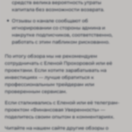
средств велика вероятность утраты
капитала без возможности возврата.
Отзывы о канале сообщают об
игнорировании со стороны админа и
накрутке подписчиков, соответственно,
работать с этим пабликом рискованно.
По итогу обзора мы не рекомендуем
сотрудничать с Еленой Прохоровой или её
проектами. Если хотите зарабатывать на
инвестициях — лучше обратиться к
профессиональным трейдерам или
проверенным сервисам.
Если сталкивались с Еленой или её телеграм-
проектом «Финансовая Уверенность» —
поделитесь своим опытом в комментариях.
Читайте на нашем сайте другие обзоры о