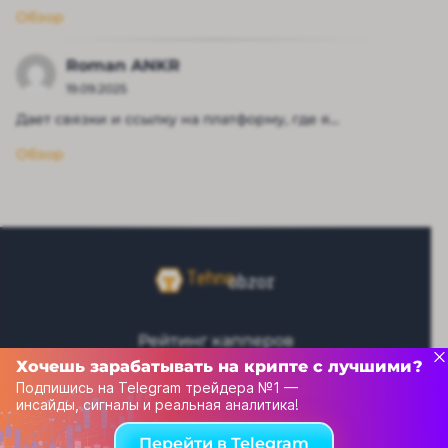
Обзор
Roman ANKR
19.09.2025
Дает связки и ссылку на платформу, где я...
Обзор
Рейтинг капперов
Хочешь зарабатывать на крипте с лучшими?
Связаться с нами
Подпишись на Telegram трейдера №1 —
инсайды, сигналы и реальная аналитика!
© 2013-2025 Tehnoobzor – обзоры новой техники и
Перейти в Telegram
электроники, новости высоких технологий всего мира, а