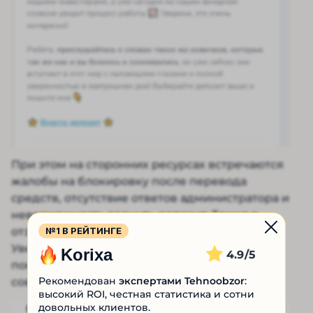
При этом на сторонних ресурсах встречаются
жалобы на блокировку после перевода
средств, отсутствие ответов администратора и
невозможность вернуть депозит. Также в
№1 В РЕЙТИНГЕ
отзывах о телеграм-проекте «Финансовая
Уверенность» сообщают, что Елена
Korixa
4.9
показывает ненастоящие скриншоты и не
Рекомендован
экспертами Tehnoobzor
:
советуют верить её обещаниям.
высокий ROI, честная статистика и сотни
довольных клиентов.