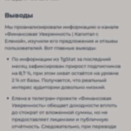
Выводы
Мы проанализировали информацию о канале
«Финансовая Уверенность | Капитал с
Еленой», изучили его предложения и отзывы
пользователей. Вот главные выводы:
По информации из TgStat за последний
месяц зафиксирован прирост подписчиков
на 8,7 %, при этом охват остаётся на уровне
2 % от базы. Получается, что реальный
интерес аудитории довольно низкий.
Елена в телеграм-проекте «Финансовая
Уверенность» обещает доходности вплоть
до стократ от вложенной суммы, но не
предоставляет лицензии и публичную
отчётность. Следовательно, при переводе