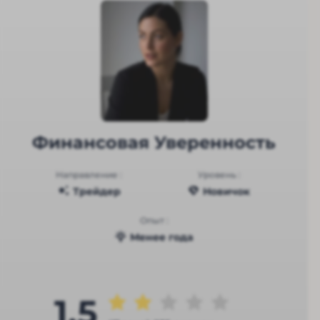
Финансовая Уверенность
Направление :
Уровень :
Трейдер
Новичок
Опыт :
Менее года
1.5