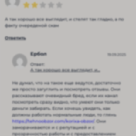
А так хорошо все выглядит, и стелят так гладко, а по
факту очереденой скам
Ответить
Ербол
19.09.2025
Ответ:
А так хорошо все выглядит, и...
Не думал, что на такое еще ведутся, достаточно
же просто загуглить и посмотреть отзывы. Они
рассказывают очевидный бред, если их канал
посмотреть сразу видно, что умеют они только
деньги забирать. Если хочешь увидеть, как
должны работать нормальные люди, то глянь
https://tehnoobzor.com/korixa-obzor/
. Они
заморачиваются и с репутацией и с
прозрачностью работы и с предоставлением