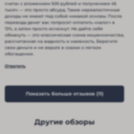
счета» с вложением 500 рублей и получением 45
тысяч — это просто абсурд. Такие нереалистичные
доходы не имеют под собой никакой основы. После
перевода денег вас попросят оплатить «налог» в
13%, а затем просто исчезнут. Не дайте себя
обмануть — это классическая схема мошенничества,
рассчитанная на жадность и наивность. Берегите
свои деньги и не верьте в сказки о легком
обогащении.
Ответить
Показать больше отзывов (
11
)
Другие обзоры