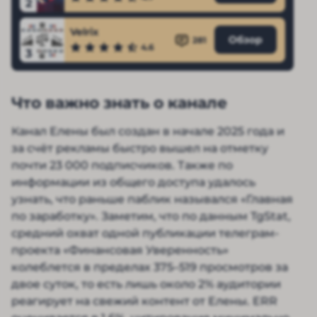
2
Velrix
Обзор
281
4.6
3
Что важно знать о канале
Канал Елены был создан в начале 2025 года и
за счёт рекламы быстро вышел на отметку
почти 23 000 подписчиков. Также по
информации из общего доступа удалось
узнать, что раньше паблик назывался «Главная
по заработку». Заметим, что по данным TgStat,
средний охват одной публикации телеграм-
проекта «Финансовая Уверенность»
колеблется в пределах 375–519 просмотров за
двое суток, то есть лишь около 2% аудитории
реагирует на свежий контент от Елены. ERR