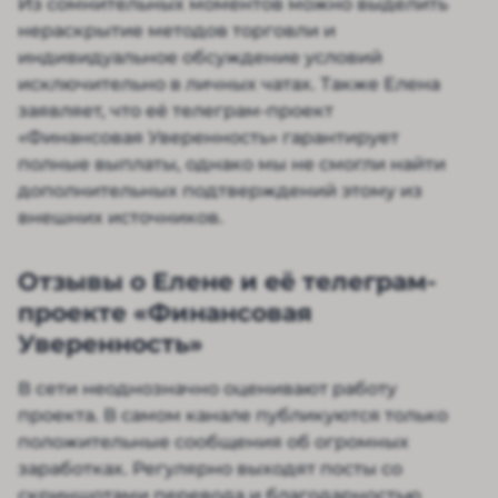
Из сомнительных моментов можно выделить
нераскрытие методов торговли и
индивидуальное обсуждение условий
исключительно в личных чатах. Также Елена
заявляет, что её телеграм-проект
«Финансовая Уверенность» гарантирует
полные выплаты, однако мы не смогли найти
дополнительных подтверждений этому из
внешних источников.
Отзывы о Елене и её телеграм-
проекте «Финансовая
Уверенность»
В сети неоднозначно оценивают работу
проекта. В самом канале публикуются только
положительные сообщения об огромных
заработках. Регулярно выходят посты со
скриншотами перевода и благодарностью