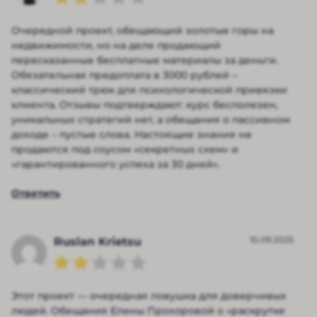
Очередной проект, обещающий золотые горы на
недвижимости, но на деле продающий
пересказанные бесплатные материалы за деньги.
Обязательная предоплата в 3000 рублей –
классический трюк для психологической привязки
клиента. Отзывы подтверждают: курс бесполезен,
уникальных стратегий нет, а обещания о пассивном
доходе – пустые слова. Настоящие знания не
продаются под соусом «секретных схем» и
«гарантированного успеха за 30 дней».
Ответить
10.09.2025
Ruslan Krietsu
Этот проект — очередная ловушка для доверчивых
людей. Обещания Елены Прохоровой о «раскрутке