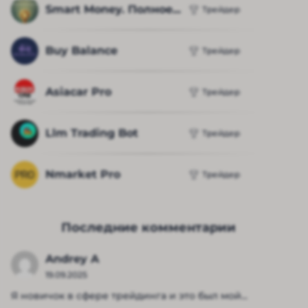
Smart Money. Полное...
Трейдер
Buy Balance
Трейдер
Asiacar Pro
Трейдер
Llm Trading Bot
Трейдер
Nmarket Pro
Трейдер
Последние комментарии
Andrey A
19.09.2025
Я новичок в сфере трейдинга и это был мой...