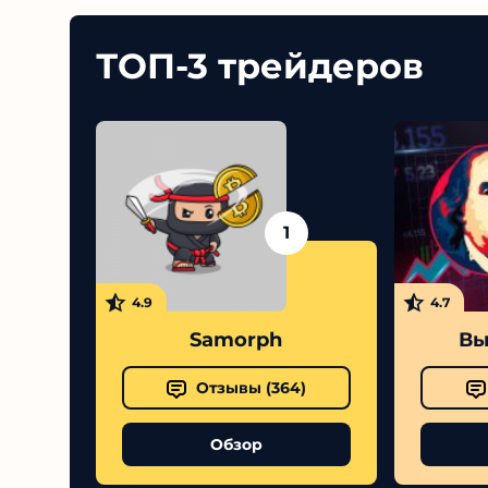
ТОП-3 трейдеров
1
4.9
4.7
Samorph
Вы
Отзывы (
364
)
Обзор