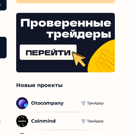
ы
Проверенные
трейдеры
– можно ли доверять проекту?
ПЕРЕЙТИ
Новые проекты
Otocompany
Трейдер
в
Coinmind
Трейдер