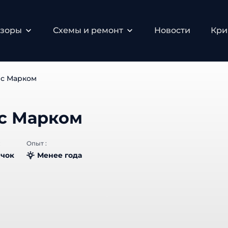
бзоры
Схемы и ремонт
Новости
Кри
с Марком
с Марком
:
Опыт :
чок
Менее года