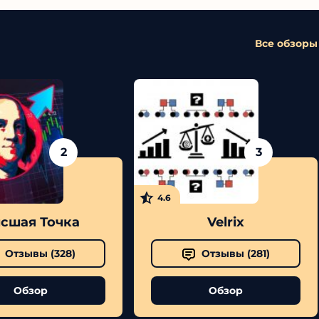
Все обзоры
2
3
4.6
сшая Точка
Velrix
Отзывы (
328
)
Отзывы (
281
)
Обзор
Обзор