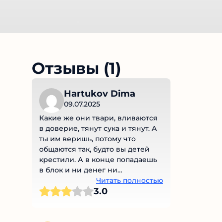
Отзывы (1)
Hartukov Dima
09.07.2025
Какие же они твари, вливаются
в доверие, тянут сука и тянут. А
ты им веришь, потому что
общаются так, будто вы детей
крестили. А в конце попадаешь
в блок и ни денег ни
вымышленного кума нет. Я прям
Читать полностью
3.0
разочарован.