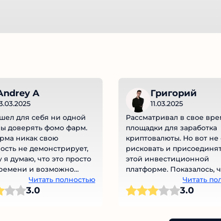
Andrey A
Григорий
3.03.2025
11.03.2025
ашел для себя ни одной
Рассматривал в свое вре
ы доверять фомо фарм.
площадки для заработка
рма никак свою
криптовалюты. Но вот не 
ость не демонстрирует,
рисковать и присоединят
 я думаю, что это просто
этой инвестиционной
времени и возможно
платформе. Показалось, ч
 Рисковать вообще не
Читать полностью
проект является каким-т
Читать по
3.0
3.0
.
лохотроном. И что перев
свои деньги и ботльше н
получиться их вернуть