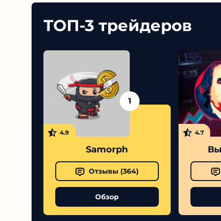
ТОП-3 трейдеров
1
4.9
4.7
Samorph
Вы
Отзывы (
364
)
Обзор