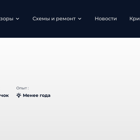
бзоры
Схемы и ремонт
Новости
Кри
:
Опыт :
чок
Менее года