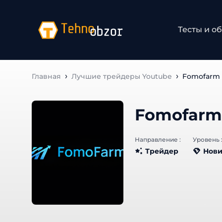
Тесты и о
Главная
Лучшие трейдеры Youtube
Fomofarm
Fomofarm
Направление :
Уровень 
Трейдер
Нови