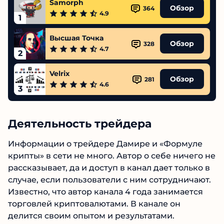
4.9
1
Высшая Точка
Обзор
328
4.7
2
Velrix
Обзор
281
4.6
3
Деятельность трейдера
Информации о трейдере Дамире и «Формуле
крипты» в сети не много. Автор о себе ничего
не рассказывает, да и доступ в канал дает
только в случае, если пользователи с ним
сотрудничают. Известно, что автор канала 4
года занимается торговлей криптовалютами.
В канале он делится своим опытом и
результатами.