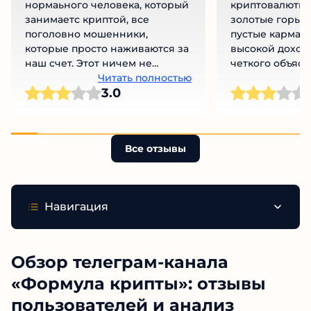
нормаьного человека, который
криптовалюты 
занимаетс криптой, все
золотые горы, 
поголовно мошенники,
пустые карман
которые просто наживаются за
высокой доход
наш счет. Этот ничем не
четкого объяс
отличается от них
Читать полностью
механизмов ее
Ч
3.0
выглядят подо
Отсутствие пр
управлении ср
инвесторов и
Все отзывы
неопределенно
юридическом с
компании усил
недоверие. Ре
Навигация
тщательно изуч
и не поддавать
обещания без 
подтверждени
Обзор телеграм-канала
«Формула крипты»: отзывы
пользователей и анализ