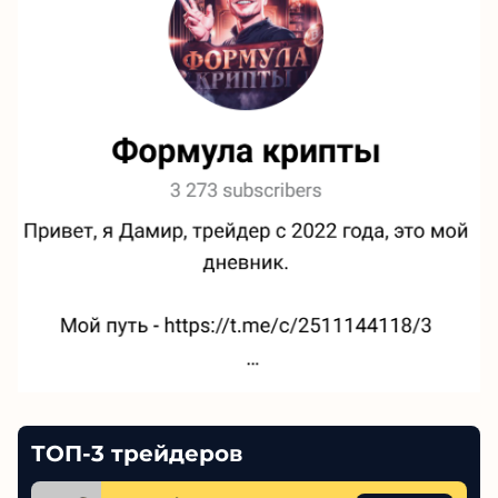
ТОП-3 трейдеров
Samorph
Обзор
364