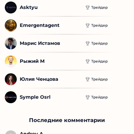
Яхимки
Трейдер
Asktyu
Трейдер
Emergentagent
Трейдер
Марис Истамов
Трейдер
Рыжий М
Трейдер
Юлия Ченцова
Трейдер
Symple Osrl
Трейдер