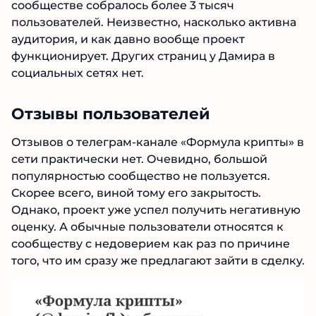
закрытым. Статистические данные о нем в
сети отсутствуют. Известно, что на июль 2026
года в сообществе собралось более 3 тысяч
пользователей. Неизвестно, насколько
активна аудитория, и как давно вообще
проект функционирует. Других страниц у
Дамира в социальных сетях нет.
№1 В РЕЙТИНГЕ
Samorph
4.9
Отзывы пользователей
Рекомендован
экспертами Tehnoobzor
:
высокий ROI, честная статистика и сотни
Отзывов о телеграм-канале «Формула
довольных клиентов.
крипты» в сети практически нет. Очевидно,
большой популярностью сообщество не
Читать обзор
пользуется. Скорее всего, виной тому его
закрытость. Однако, проект уже успел
получить негативную оценку. А обычные
пользователи относятся к сообществу с
недоверием как раз по причине того, что им
сразу же предлагают зайти в сделку.