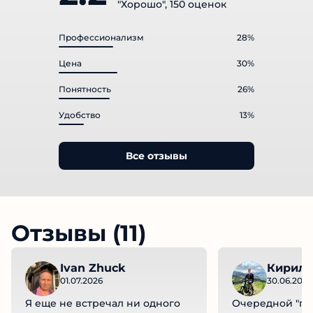
"Хорошо", 150 оценок
Профессионализм
28%
Цена
30%
Понятность
26%
Удобство
13%
Все отзывы
Отзывы (11)
Ivan Zhuck
Кирилл
01.07.2026
30.06.2026
Я еще не встречал ни одного
Очередной "гу