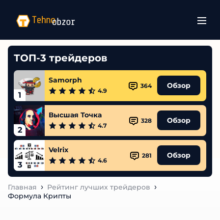
ТОП-3 трейдеров
Samorph
Обзор
364
4.9
1
Высшая Точка
Обзор
328
4.7
2
Velrix
Обзор
281
4.6
3
Главная
Рейтинг лучших трейдеров
Формула Крипты