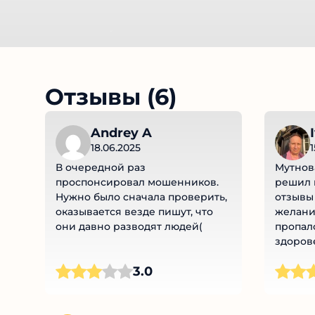
Отзывы (6)
Andrey A
I
18.06.2025
1
В очередной раз
Мутнова
проспонсировал мошенников.
решил п
Нужно было сначала проверить,
отзывы 
оказывается везде пишут, что
желание
они давно разводят людей(
пропало
здорове
3.0