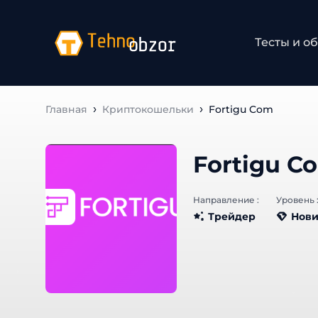
Тесты и об
Главная
Криптокошельки
Fortigu Com
Fortigu C
Направление :
Уровень :
Трейдер
Нови