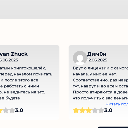
van Zhuck
Дим0н
5.06.2025
12.06.2025
тый криптокошелёк,
Врут о лицензии с самого
еред началом почитать
начала, у них ее нет.
и после этого все
Соответственно, раз нав
 работать с ними
тут, наврут и во всем ост
, не ведитесь на это,
Просто втираются в дове
е будете
что получить с вас деньги
исчезнуть с ними!!!
Читать по
3.0
3.0