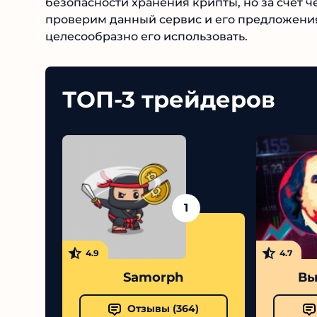
безопасности хранения крипты, но за счет че
проверим данный сервис и его предложения,
насколько целесообразно его использовать.
ТОП-3 трейдеров
1
4.9
4.7
Samorph
Выс
Отзывы (
364
)