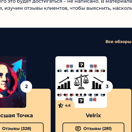
го это будет достигаться – не написано. В материале
 изучим отзывы клиентов, чтобы выяснить,
Все обзоры
2
3
4.6
шая Точка
Velrix
Отзывы (
328
)
Отзывы (
281
)