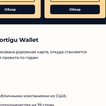
Обзор
Обзор
rtigu Wallet
№1 В РЕЙТИНГЕ
кована дорожная карта, откуда становятся
проекта по годам:
Samorph
4.9
Рекомендован
экспертами
Tehnoobzor
: высокий ROI, честная
статистика и сотни довольных
клиентов.
публичными компаниями из США;
трудничества на 39 стран.