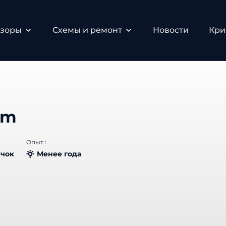
зоры
Схемы и ремонт
Новости
Крип
om
Опыт :
чок
Менее года