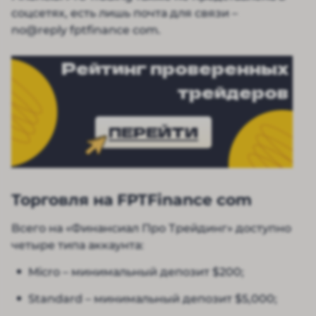
соцсетях, есть лишь почта для связи –
no@reply fptfinance com.
Рейтинг проверенных
трейдеров
ПЕРЕЙТИ
Торговля на FPTFinance com
Всего на «Финансиал Про Трейдинг» доступно
четыре типа аккаунта:
Micro – минимальный депозит $200;
Standard – минимальный депозит $5,000;