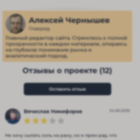
Алексей Чернышев
Главред
Главный редактор сайта. Стремлюсь к полной
прозрачности в каждом материале, опираясь
на глубокое понимание рынка и
аналитический подход.
Отзывы о проекте (12)
Оставить отзыв
24.06.2026
Вячеслав Никифоров
Не хочу сыпать соль на рану, но я прям рад, что