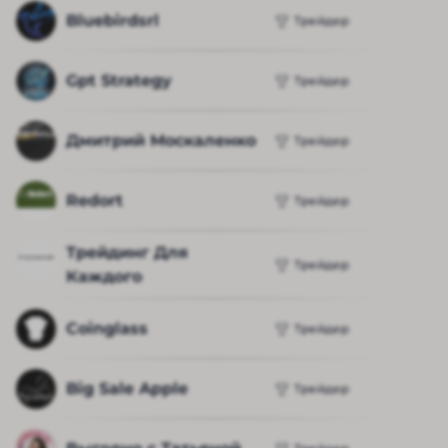
Bluebirdsrl
Трейдер
Gpt Strategy
Трейдер
Дмитрий Москаленко
Трейдер
Redort
Трейдер
Трейдинг Для 
Трейдер
Каждого
Coinglass
Трейдер
Big Sale Apple
Трейдер