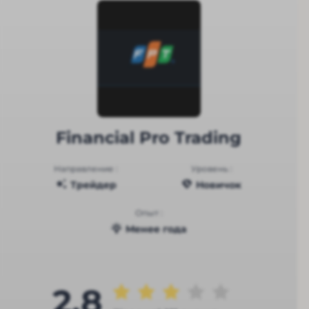
Financial Pro Trading
Направление :
Уровень :
Трейдер
Новичок
Опыт :
Менее года
2.8