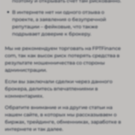
поэтому и открывать счет там рискованно.
В интернете нет ни одного отзыва о
проекте, а заявления о безупречной
репутации – фейковые, что также
подрывает доверие к брокеру.
Мы не рекомендуем торговать на FPTFinance
com, так как высок риск потерять средства в
результате мошенничества со стороны
администрации.
Если вы заключали сделки через данного
брокера, делитесь впечатлениями в
комментариях.
Обратите внимание и на другие статьи на
нашем сайте, в которых мы рассказываем о
биржах, трейдинге, обменниках, заработке в
интернете и так далее.