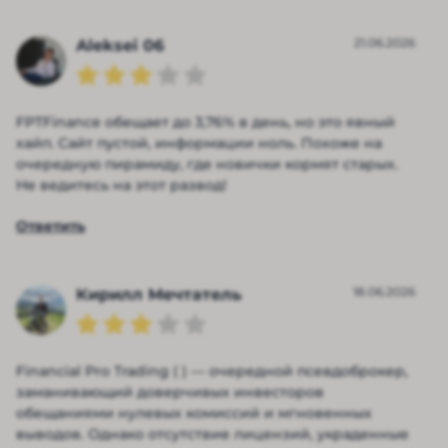
21.06.2026
Aleksei 06
FPTFinance обещает до 3,76% в день, но это явный
хайп. Сайт пустой, информации ноль. Похоже на
очередную пирамиду, где новички кормят старых.
Не ведитесь на этот развод!
Ответить
18.06.2026
Кирилл Мечтатель
Financial Pro Trading ( ) — очередной псевдоброкер,
заманивающий доверчивых инвесторов
обещаниями нулевых комиссий и мгновенных
выводов. Однако отсутствие лицензий, украденные