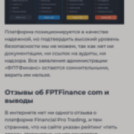
Платформа позиционируется в качестве
надежной, но подтвердить высокий уровень
безопасности мы не можем, так как нет ни
документации, ни ссылок на аудиты, ни
надзора. Все заявления администрации
«ФПТФинанс» остаются сомнительными,
верить им нельзя.
Отзывы об FPTFinance com и
выводы
В интернете нет ни одного отзыва о
платформе Financial Pro Trading, и тем
страннее, что на сайте указан рейтинг «пять