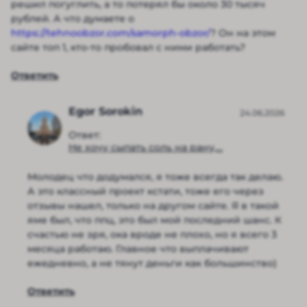
решил погуглить, а то потерял бы около 30 тысяч
рублей. А что думаете о
https://tehnoobzor.com/samorph-obzor/
? Он на этом
сайте топ 1, кто-то пробовал с ними работать?
Ответить
Egor Sorokin
24.06.2026
Ответ:
Не хочу сыпать соль на рану,...
Молодец что додумался, я тоже всегда так делаю.
А это классный проект кстати, тоже его через
отзывы нашел, только на другом сайте. Я в такой
яме был, что ппц, это был мой последний шанс. К
счастью не зря, ока вроде не плохо, но я всего 3
месяца работаю. Главное что выплачивают
ежедневно, а не тянут деньги как большинство)
Ответить