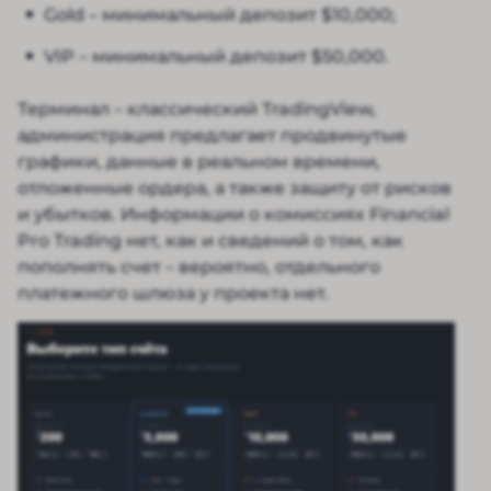
Gold – минимальный депозит $10,000;
VIP – минимальный депозит $50,000.
Терминал – классический TradingView,
администрация предлагает продвинутые
графики, данные в реальном времени,
отложенные ордера, а также защиту от рисков
и убытков. Информации о комиссиях Financial
Pro Trading нет, как и сведений о том, как
пополнять счет – вероятно, отдельного
платежного шлюза у проекта нет.