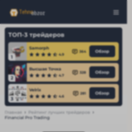
ТОП-3 трейдеров
Samorph
Обзор
364
4.9
1
Высшая Точка
Обзор
328
4.7
2
Velrix
Обзор
281
4.6
3
Главная
Рейтинг лучших трейдеров
Financial Pro Trading