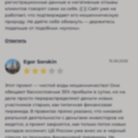
регистрационные данные и негативные отзывы
клиентов говорят сами за себя. ([ ]( Сайт уже не
работает, что подтверждает его мошенническую
природу. Не дайте себя обмануть — держитесь
подальше от подобных «кухонь».
Ответить
15.06.2026
Egor Sorokin
Этот проект — чистой воды мошенничество! Они
обещают баснословные 35% прибыли в сутки, но на
деле просто перераспределяют деньги новых
участников старым, как типичная финансовая
пирамида. В правилах прямо указано, что никакой
реальной деятельности с деньгами инвесторов не
ведется, а проект закроется, как только поток новых
вкладов иссякнет. ЦБ России уже внес их в черный
список за признаки финансовой пирамиды. Не