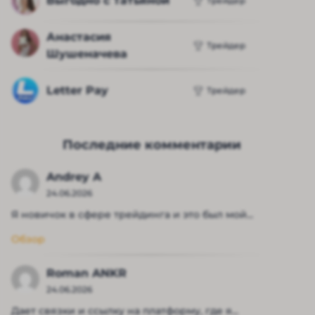
Выгодно с Татьяной
Трейдер
Анастасия 
Трейдер
Шушеначева
Letter Pay
Трейдер
Последние комментарии
Andrey A
24.06.2026
Я новичок в сфере трейдинга и это был мой...
Обзор
Roman ANKR
24.06.2026
Дает связки и ссылку на платформу, где я...