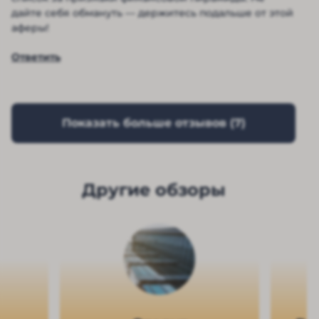
дайте себя обмануть — держитесь подальше от этой
аферы!
Ответить
Показать больше отзывов (
7
)
Другие обзоры