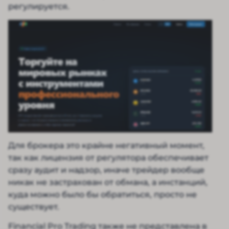
регулируется.
Для брокера это крайне негативный момент,
так как лицензия от регулятора обеспечивает
сразу аудит и надзор, иначе трейдер вообще
никак не застрахован от обмана, а инстанций,
куда можно было бы обратиться, просто не
существует.
Financial Pro Trading также не представлена в