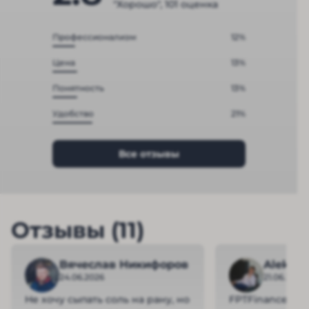
"Хорошо", 101 оценка
Профессионализм
12%
Цена
13%
Понятность
13%
Удобство
21%
Все отзывы
Отзывы (11)
Вячеслав Никифоров
Aleksei
24.06.2026
21.06.2026
Не хочу сыпать соль на рану, но
FPTFinance обе