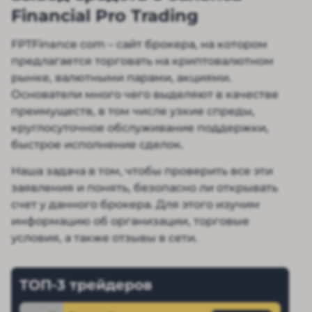
Financial Pro Trading
FPTFinance com – сайт брокера, на котором
предлагается торговать на криптовалютном
рынке, валютными парами, акциями.
Основатели много чего выделяют в качестве
преимуществ, в том числе узкие спреды,
круглосуточное обслуживание поддержки,
быстрое исполнение сделок.
Наша задача в том, чтобы проверить все эти
заявления и понять, безопасно ли открывать
счет у данного брокера. Для этого изучим
информацию об организации, торговые
условия, а также отзывы в сети.
ТОП-3 трейдеров