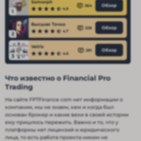
Samorph
Обзор
364
4.9
1
Высшая Точка
Обзор
328
4.7
2
Velrix
Обзор
281
4.6
3
Что известно о Financial Pro
Trading
На сайте FPTFinance com нет информации о
компании, мы не знаем, кем и когда был
основан брокер и какие вехи в своей истории
ему пришлось пережить. Важно и то, что у
платформы нет лицензий и юридического
лица, то есть работа проекта никем не