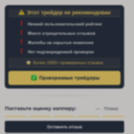
Этот трейдер не рекомендован
Низкий пользовательский рейтинг
Много отрицательных отзывов
Жалобы на скрытые комиссии
Нет подтвержденной проверки
Более 1000+ проверенных отзывов
Поставьте оценку капперу:
— 
Плохо
Оставить отзыв