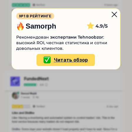
№1 В РЕЙТИНГЕ
Samorph
4.9
Рекомендован
экспертами Tehnoobzor
:
высокий ROI, честная статистика и сотни
довольных клиентов.
Читать обзор