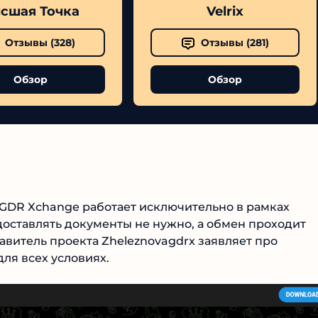
шая Точка
Velrix
Отзывы (
328
)
Отзывы (
281
)
Обзор
Обзор
№1 В РЕЙТИНГЕ
Samorph
 GDR Xchange работает исключительно в рамках
4.9
доставлять документы не нужно, а обмен проходит
Рекомендован
экспертами
витель проекта Zheleznovagdrx заявляет про
Tehnoobzor
: высокий ROI, честная
я всех условиях.
статистика и сотни довольных
клиентов.