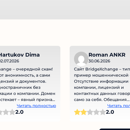
Hartukov Dima
Roman ANKR
2.07.2026
30.06.2026
nge – очередной скам!
Сайт BridgeXchange – ти
 анонимность, а сами
пример мошеннической 
ензий и документов.
Отсутствие информации 
ностраничник без
компании, лицензий и
ации о компании. Домен
контактных данных говор
стекает – явный признак
само за себя. Обещания
Не ведитесь на этот
Читать полностью
анонимности и выгодных
Читать по
2.0
2.0
условий – лишь приманка
доверчивых пользователе
Реальные отзывы подтве