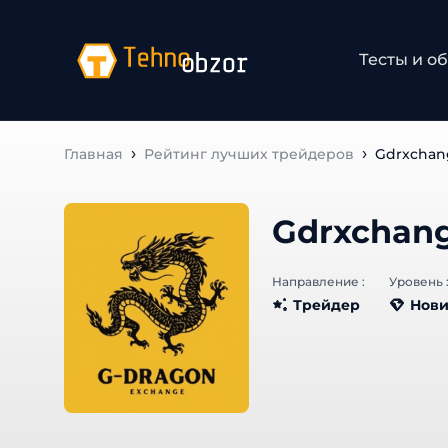
Тесты и об
Главная
Рейтинг лучших трейдеров
Gdrxchan
Gdrxchan
Направление :
Уровень :
Трейдер
Нови