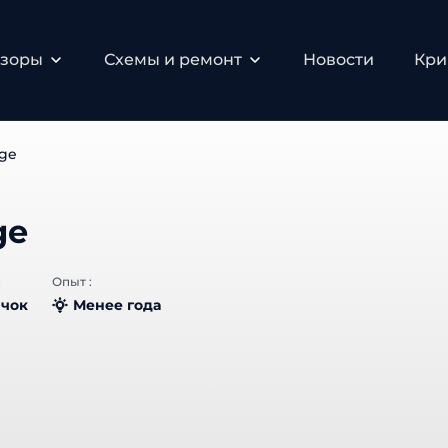
зоры
Схемы и ремонт
Новости
Крип
ge
ge
Опыт :
чок
Менее года