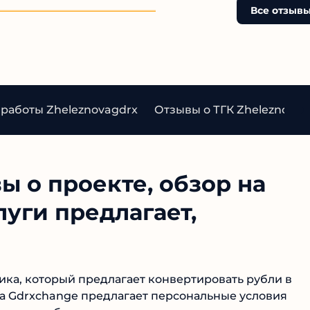
после внесения средств
Все отзывы
поддержка исчезает, а де
возвращаются. Не стоит
рисковать своими финанс
связываясь с подобными
сомнительными сервисам
работы Zheleznovagdrx
Отзывы о ТГК Zheleznovag
ы о проекте, обзор на
луги предлагает,
ка, который предлагает конвертировать рубли в
 Gdrxchange предлагает персональные условия