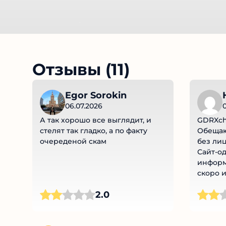
Отзывы (11)
Egor Sorokin
06.07.2026
0
А так хорошо все выглядит, и
GDRXcha
стелят так гладко, а по факту
Обещают
очереденой скам
без лиц
Сайт-од
информ
скоро и
аферы. 
2.0
развод!