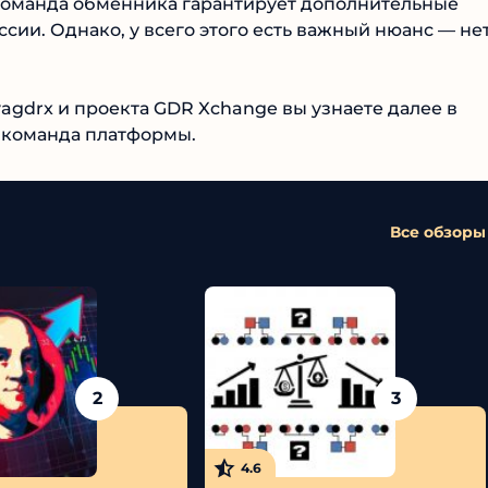
 команда обменника гарантирует дополнительные
ии. Однако, у всего этого есть важный нюанс — нет
agdrx и проекта GDR Xchange вы узнаете далее в
т команда платформы.
Все обзоры
2
3
4.6