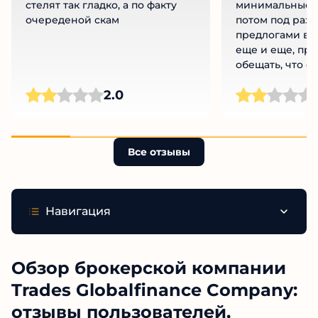
стелят так гладко, а по факту
минимальные в
очереденой скам
потом под раз
предлогами вы
еще и еще, пр
обещать, что с
получишь приб
Ч
2.0
Все отзывы
Навигация
Обзор брокерской компании
Trades Globalfinance
Company: отзывы