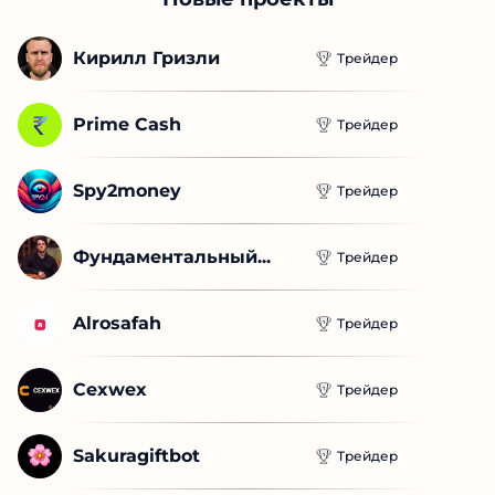
Новые проекты
Кирилл Гризли
Трейдер
Prime Cash
Трейдер
Spy2money
Трейдер
Фундаментальный...
Трейдер
Alrosafah
Трейдер
Cexwex
Трейдер