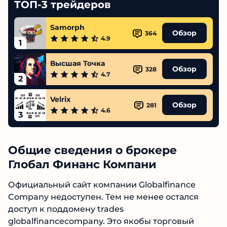
ТОП-3 трейдеров
Samorph
Обзор
364
4.9
1
Высшая Точка
Обзор
328
4.7
2
Velrix
Обзор
281
4.6
3
Общие сведения о брокере
Глобал Финанс Компани
Официальный сайт компании Globalfinance
Company недоступен. Тем не менее остался
доступ к поддомену trades