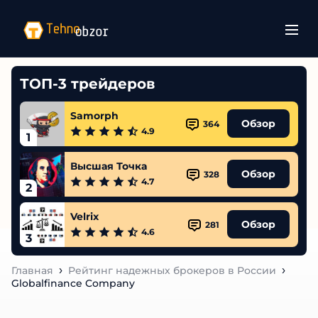
ТОП-3 трейдеров
Samorph
Обзор
364
4.9
1
Высшая Точка
Обзор
328
4.7
2
Velrix
Обзор
281
4.6
3
Главная
Рейтинг надежных брокеров в России
Globalfinance Company