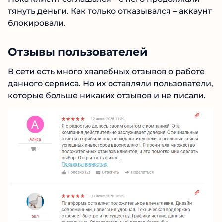
верификацию, затем – оплатить услуги
персонального менеджера, а также уплатить
налоги. Вариантов вымышленных платежей
была целая масса. Пока клиент соглашался – с
него продолжали тянуть деньги. Как только
отказывался – аккаунт блокировали.
Отзывы пользователей
В сети есть много хвалебных отзывов о работе
данного сервиса. Но их оставляли
пользователи, которые больше никаких
№1 В РЕЙТИНГЕ
отзывов и не писали.
Samorph
4.9
Рекомендован
экспертами Tehnoobzor
:
высокий ROI, честная статистика и сотни
довольных клиентов.
Читать обзор