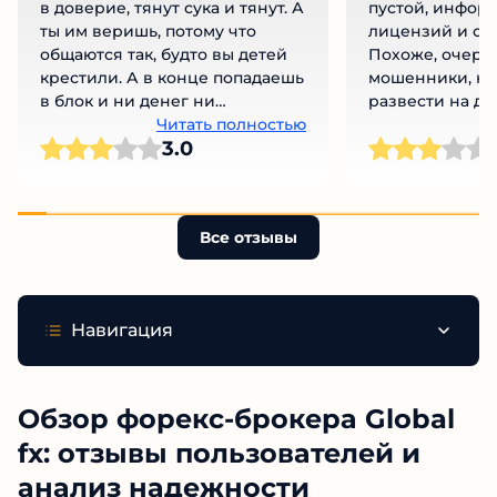
в доверие, тянут сука и тянут. А
пустой, информ
ты им веришь, потому что
лицензий и сл
общаются так, будто вы детей
Похоже, очере
крестили. А в конце попадаешь
мошенники, ко
в блок и ни денег ни
развести на де
вымышленного кума нет. Я
Читать полностью
ведитесь на эт
Ч
3.0
прям разочарован.
Все отзывы
Навигация
Обзор форекс-брокера Global
fx: отзывы пользователей и
анализ надежности