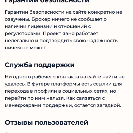
Гарантии безопасности
Гарантии безопасности на сайте конкретно не
озвучены. Брокер ничего не сообщает о
№1 В РЕЙТИНГЕ
наличии лицензии и отношений с
Samorph
4.9
регуляторами. Проект явно работает
нелегально и подтвердить свою надежность
Рекомендован
экспертами Tehnoobzor
:
ничем не может.
высокий ROI, честная статистика и сотни
довольных клиентов.
Служба поддержки
Читать обзор
Ни одного рабочего контакта на сайте найти
не удалось. В футере платформы есть ссылки
для перехода в профили в социальных сетях,
но перейти по ним нельзя. Как связаться с
менеджерами поддержки, остается загадкой.
Отзывы пользователей