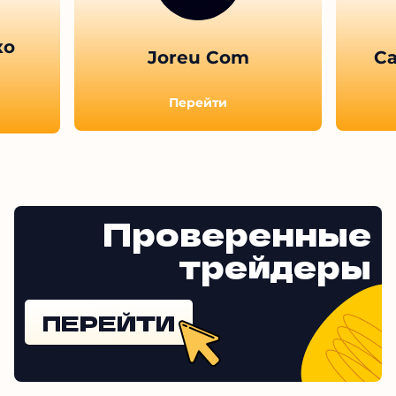
ко
Joreu Com
С
Перейти
Проверенные
трейдеры