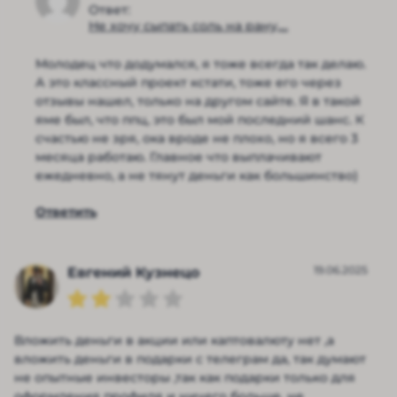
Ответ:
Не хочу сыпать соль на рану,...
Молодец что додумался, я тоже всегда так делаю.
А это классный проект кстати, тоже его через
отзывы нашел, только на другом сайте. Я в такой
яме был, что ппц, это был мой последний шанс. К
счастью не зря, ока вроде не плохо, но я всего 3
месяца работаю. Главное что выплачивают
ежедневно, а не тянут деньги как большинство)
Ответить
19.06.2025
Евгений Кузнецо
Вложить деньги в акции или каптовалюту нет ,а
вложить деньги в подарки с телеграм да, так думают
не опытные инвесторы ,так как подарки только для
оформления профиля и ничего больше, не