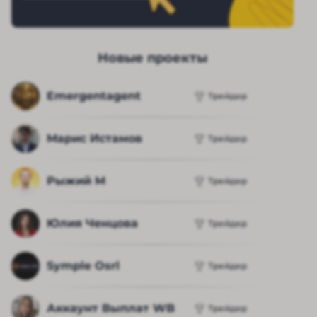
Новые проекты
Emergentagent
Трейдер
Марис Истамов
Трейдер
Рыжий М
Трейдер
Юлия Ченцова
Трейдер
Symple Osrl
Трейдер
Аккаунт Выплат WB
Трейдер