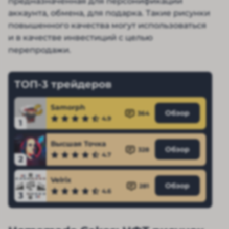
предназначенная для персонификации
аккаунта, обмена, для подарка. Такие рисунки
повышенного качества могут использоваться
и в качестве инвестиций с целью
перепродажи.
ТОП-3 трейдеров
Samorph
Обзор
364
4.9
1
Высшая Точка
Обзор
328
4.7
2
Velrix
Обзор
281
4.6
3