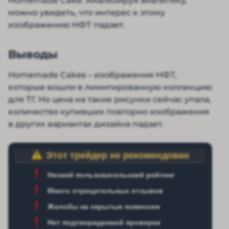
Homemade Cake. Анализируя аналитику,
можно увидеть, что интерес к этому
изображению НФТ падает.
Выводы
Homemade Cakes – изображения НФТ,
которые вошли в лимитированную коллекцию
для ТГ. Но цена на такие рисунки сейчас упала,
количество купивших повторно изображения
в других вариантах дизайна падает.
Этот трейдер не рекомендован
Низкий пользовательский рейтинг
Много отрицательных отзывов
Жалобы на скрытые комиссии
Нет подтвержденной проверки