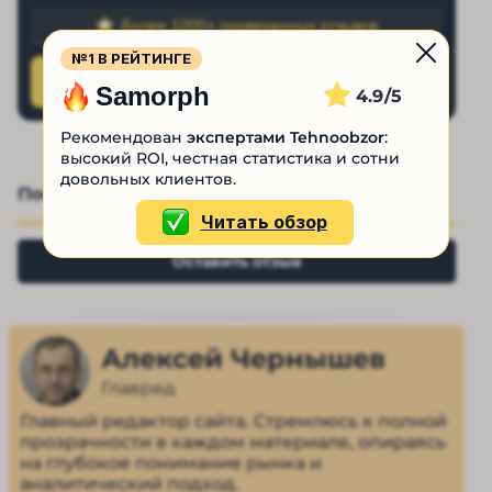
Более 1000+ проверенных отзывов
№1 В РЕЙТИНГЕ
Samorph
4.9
Рекомендован
экспертами Tehnoobzor
:
высокий ROI, честная статистика и сотни
довольных клиентов.
Поставьте оценку капперу:
— 
Плохо
Читать обзор
Оставить отзыв
Алексей Чернышев
Главред
Главный редактор сайта. Стремлюсь к полной
прозрачности в каждом материале, опираясь
на глубокое понимание рынка и
аналитический подход.