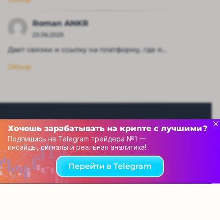
Roman ANKR
23.06.2025
Дает связки и ссылку на платформу, где я...
Обзор
Хочешь зарабатывать на крипте с лучшими?
Подпишись на Telegram трейдера №1 —
инсайды, сигналы и реальная аналитика!
Рейтинг капперов
Перейти в Telegram
Связаться с нами
© 2013-2025 Tehnoobzor – обзоры новой техники и
электроники, новости высоких технологий всего мира, а
также принципиальные схемы. При использовании