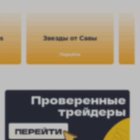
s
Звезды от Савы
Перейти
Проверенные
трейдеры
ПЕРЕЙТИ