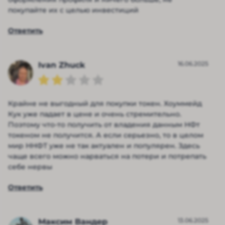
покупайте их с целью инвестиций
Ответить
16.06.2025
Ivan Zhuck
Крайне не выгодный для покупки токен. Хоуммейд
Кук уже падает в цене и очень стремительно.
Поэтому что-то получить от владения данным НФт
токеном не получится. А если серьезно, то в целом
мир ННФТ уже не так актуален и популярен. Здесь
чаще всего можно нарваться на потери и потрепать
себе нервы
Ответить
13.06.2025
Максим Вандер