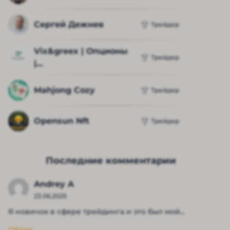
Сергей Дежнев
Трейдер
Vix&greex | Опционы 
Трейдер
|...
Mahjong Cozy
Трейдер
Opensun Nft
Трейдер
Последние комментарии
Andrey A
23.06.2025
Я новичок в сфере трейдинга и это был мой...
Обзор