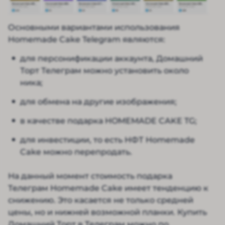
Основными вариантами использования
Homemade Cake Telegram являются:
для персонификации аккаунта, Домашний
Торт Телеграм можно установить около
ника;
для обмена на другие изображения;
в качестве подарка HOMEMADE CAKE TG;
для инвестиции, то есть НФТ Homemade
Cake можно перепродать.
На данный момент стоимость подарка
Телеграм Homemade Cake имеет тенденцию к
снижению. Это касается не только средней
цены, но и нижней возможной планки. Купить
Домашний Торт в Телеграм можно по