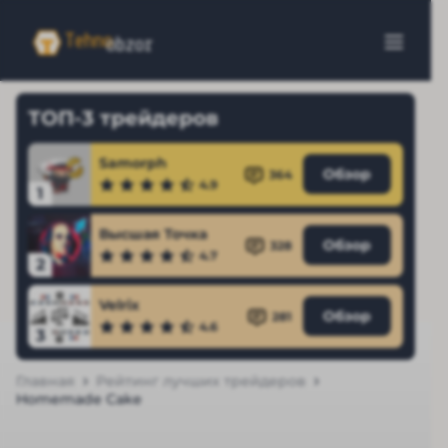
ТОП-3 трейдеров
Samorph
Обзор
364
4.9
1
Высшая Точка
Обзор
328
4.7
2
Velrix
Обзор
281
4.6
3
Главная
Рейтинг лучших трейдеров
Homemade Cake