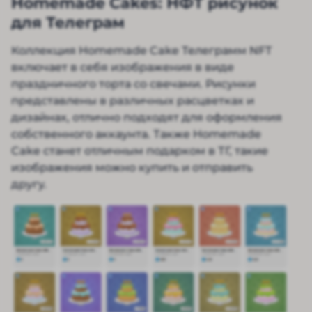
Homemade Cakes: НФТ рисунок
для Телеграм
Коллекция Homemade Cake Телеграмм NFT
включает в себя изображения в виде
праздничного торта со свечами. Рисунки
представлены в различных расцветках и
дизайнах, отлично подходят для оформления
собственного аккаунта. Также Homemade
Cake станет отличным подарком в ТГ, такие
изображения можно купить и отправить
другу.