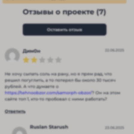
Отзывы о проекте (7)
Оставить отзыв
22.06.2025
Дим0н
Не хочу сыпать соль на рану, но я прям рад, что
решил погуглить, а то потерял бы около 30 тысяч
рублей. А что думаете о
https://tehnoobzor.com/samorph-obzor/
? Он на этом
сайте топ 1, кто-то пробовал с ними работать?
Ответить
Ruslan Starush
23.06.2025