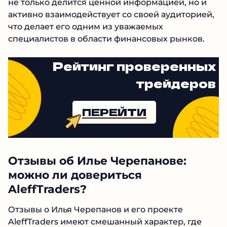
высоким уровнем прозрачности и
профессионализма. Он не только делится
ценной информацией, но и активно
взаимодействует со своей аудиторией, что
делает его одним из уважаемых специалистов
в области финансовых рынков.
Рейтинг проверенных
трейдеров
ПЕРЕЙТИ
№1 В РЕЙТИНГЕ
Samorph
4.9
Рекомендован
экспертами Tehnoobzor
:
Отзывы об Илье Черепанове:
высокий ROI, честная статистика и сотни
довольных клиентов.
можно ли довериться
AleffTraders?
Читать обзор