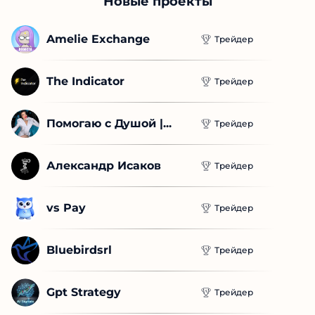
Новые проекты
Amelie Exchange
Трейдер
The Indicator
Трейдер
Помогаю с Душой |...
Трейдер
Александр Исаков
Трейдер
vs Pay
Трейдер
Bluebirdsrl
Трейдер