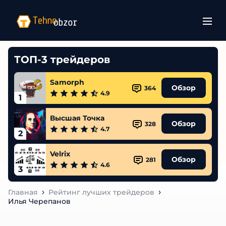
ТОП-3 трейдеров
Samorph
Обзор
364
4.9
1
Высшая Точка
Обзор
328
4.7
2
Velrix
Обзор
281
4.6
3
Главная
Рейтинг лучших трейдеров
Илья Черепанов