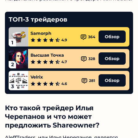
расскажем о трейдере AleffTraders.
ТОП-3 трейдеров
Samorph
Обзор
364
4.9
1
Высшая Точка
Обзор
328
4.7
2
Velrix
Обзор
281
4.6
3
Кто такой трейдер Илья
Черепанов и что может
предложить Shareowner?