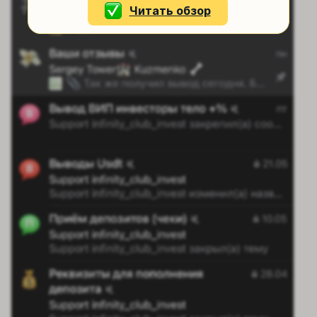
Читать обзор