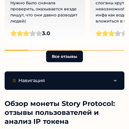
проспонсировал мошенников.
сериал! Обложк
Нужно было сначала
слоганы крутые
проверить, оказывается везде
невозможно! С
пишут, что они давно разводят
инфа как вода. 
людей(
вложиться в б
авторства, а в 
Ч
3.0
понял я оплат
фантазии! За 3,
не получил! Ни
никакого контр
Все отзывы
Навигация
Обзор монеты Story Protocol:
отзывы пользователей и
анализ IP токена