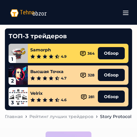
ТОП-3 трейдеров
Samorph
Обзор
364
4.9
1
Высшая Точка
Обзор
328
4.7
2
Velrix
Обзор
281
4.6
3
Главная
Рейтинг лучших трейдеров
Story Protocol