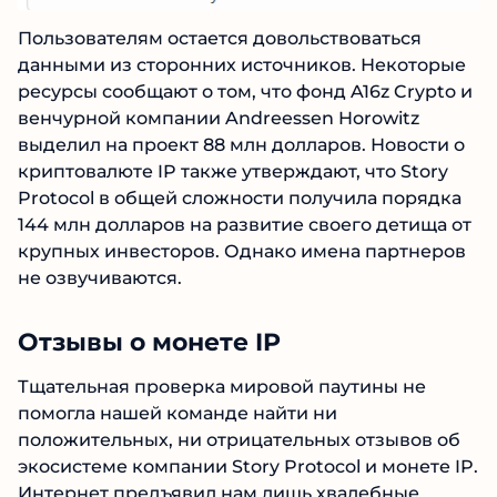
высокий ROI, честная статистика и сотни
Пользователям остается довольствоваться
довольных клиентов.
данными из сторонних источников.
Некоторые ресурсы сообщают о том, что фонд
Читать обзор
A16z Crypto и венчурной компании Andreessen
Horowitz выделил на проект 88 млн долларов.
Новости о криптовалюте IP также утверждают,
что Story Protocol в общей сложности
получила порядка 144 млн долларов на
развитие своего детища от крупных
инвесторов. Однако имена партнеров не
озвучиваются.
Отзывы о монете IP
Тщательная проверка мировой паутины не
помогла нашей команде найти ни
положительных, ни отрицательных отзывов об
экосистеме компании Story Protocol и монете