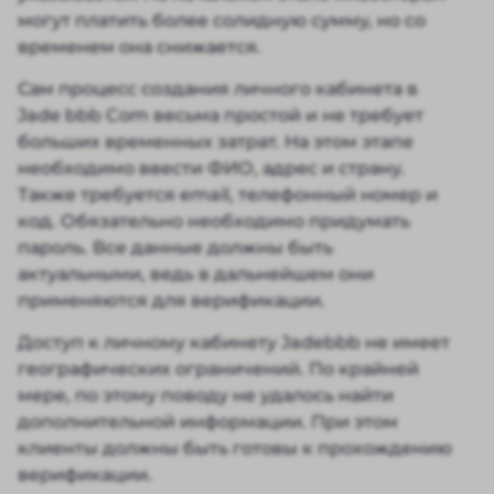
могут платить более солидную сумму, но со
временем она снижается.
Сам процесс создания личного кабинета в
Jade bbb Com весьма простой и не требует
больших временных затрат. На этом этапе
необходимо ввести ФИО, адрес и страну.
Также требуется email, телефонный номер и
код. Обязательно необходимо придумать
пароль. Все данные должны быть
актуальными, ведь в дальнейшем они
применяются для верификации.
Доступ к личному кабинету Jadebbb не имеет
географических ограничений. По крайней
мере, по этому поводу не удалось найти
дополнительной информации. При этом
клиенты должны быть готовы к прохождению
верификации.