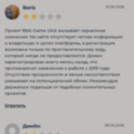
10.06.2026
Boris
Проект Bbb-Game click вызывает серьезные
сомнения. На сайте отсутствует четкая информация
о владельцах и целях платформы, а регистрация
возможна только по пригласительному коду,
который нигде не предоставляется. Домен
зарегистрирован всего месяц назад, что
противоречит заявлению о работе с 2019 года.
Отсутствие прозрачности и явные несоответствия
указывают на потенциальный обман. Рекомендую
держаться подальше от подобных сомнительных
проектов.
Ответить
08.06.2026
Дим0н