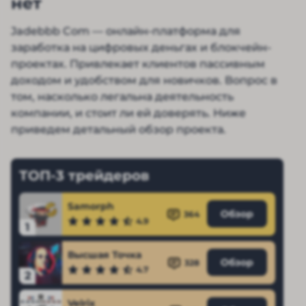
нет
Jadebbb Com — онлайн-платформа для
заработка на цифровых деньгах и блокчейн-
проектах. Привлекает клиентов пассивным
доходом и удобством для новичков. Вопрос в
том, насколько легальна деятельность
компании, и стоит ли ей доверять. Ниже
приведем детальный обзор проекта.
ТОП-3 трейдеров
Samorph
Обзор
364
4.9
1
Высшая Точка
Обзор
328
4.7
2
Velrix