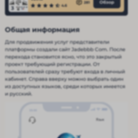
Обзор
281
4.6
3
Общая информация
Для продвижения услуг представители
платформы создали сайт Jadebbb Com. После
перехода становится ясно, что это закрытый
проект требующий регистрации. От
пользователей сразу требуют входа в личный
кабинет. Справа вверху можно выбрать один
из доступных языков, среди которых имеется
и русский.