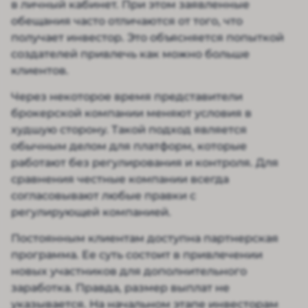
в личный кабинет. При этом заявленные
обещания часто отличаются от того, что
получает инвестор. Это объясняется попыткой
создателей привлечь как можно больше
клиентов.
Через некоторое время представители
брокерской компании меняют условия в
худшую сторону. Такой подход является
обычным делом для платформ, которые
работают без регулирования и контроля. Для
сравнения честные компании всегда
согласовывают любые правки с
регулирующей компанией.
Постоянным клиентам доступна партнерская
программа. Ее суть состоит в привлечении
новых участников для дополнительного
заработка. Правда, размер выплат не
указывается. На начальном этапе инвесторам