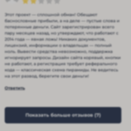
Этот проект — сплошной обман! Обещают
баснословные прибыли, а на деле — пустые слова и
потерянные деньги. Сайт зарегистрирован всего
пару месяцев назад, но утверждают, что работают с
2014 года — явная ложь! Никаких документов,
лицензий, информации о владельцах — полный
ноль. Вывести средства невозможно, поддержка
игнорирует запросы. Дизайн сайта корявый, кнопки
не работают, а регистрация требует реферального
кода — классическая схема пирамиды. Не ведитесь
на этот развод, берегите свои деньги!
Ответить
Показать больше отзывов (
7
)