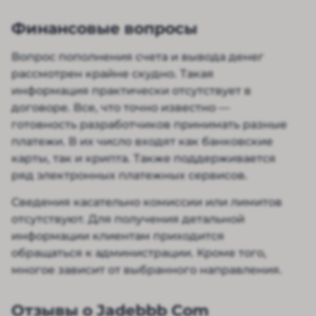
Финансовые вопросы
Вопрос пополнения счета и вывода денег
рассмотрен крайне скудно. Такая
информация практически отсутствует в
договоре. Все, что точно известно —
готовность разработчиков принимать разные
платежи. В их число входят как банковские
карты, так и крипта. Также поддерживается
ряд электронных платежных сервисов.
Сведения касательно комиссии или лимитов
отсутствуют. Для получения детальной
информации клиентам приходится
обращаться к администрации. Кроме того,
многое зависит от выбранного направления.
Отзывы о Jadebbb Com