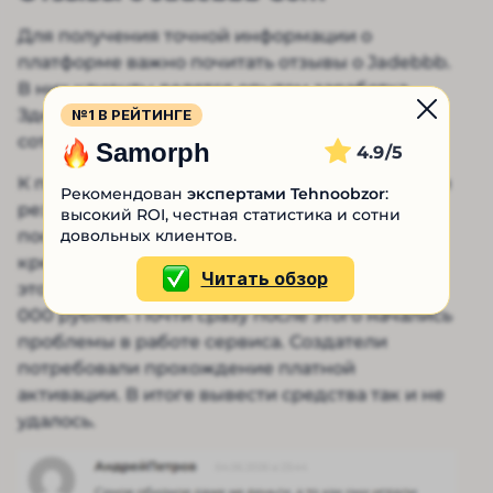
Для получения точной информации о
платформе важно почитать отзывы о Jadebbb.
В них клиенты делятся опытом заработка.
Здесь же они рассказывают о результатах
№1 В РЕЙТИНГЕ
сотрудничества.
Samorph
4.9
К примеру, Андрей Петров поделился своими
Рекомендован
экспертами Tehnoobzor
:
результатами. Все началось с его желания
высокий ROI, честная статистика и сотни
довольных клиентов.
построить счастливую жизнь. Инвестор имел
кредит, который хотел быстро погасить. Для
Читать обзор
этого парень пополнил счет брокера на 250
000 рублей. Почти сразу после этого начались
проблемы в работе сервиса. Создатели
потребовали прохождение платной
активации. В итоге вывести средства так и не
удалось.