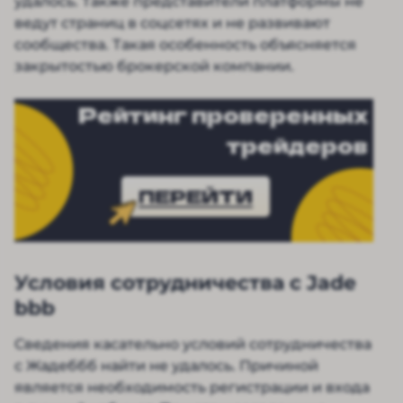
удалось. Также представители платформы не
ведут страниц в соцсетях и не развивают
сообщества. Такая особенность объясняется
закрытостью брокерской компании.
Рейтинг проверенных
трейдеров
ПЕРЕЙТИ
Условия сотрудничества с Jade
bbb
Сведения касательно условий сотрудничества
с Жадеббб найти не удалось. Причиной
является необходимость регистрации и входа