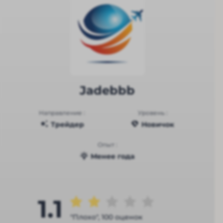
Jadebbb
Направление :
Уровень :
Трейдер
Новичок
Опыт :
Менее года
1.1
"Плохо", 100 оценок