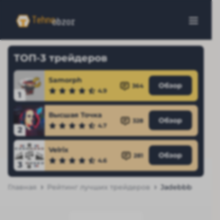
ТОП-3 трейдеров
Samorph
Обзор
364
4.9
1
Высшая Точка
Обзор
328
4.7
2
Velrix
Обзор
281
4.6
3
Главная
Рейтинг лучших трейдеров
Jadebbb