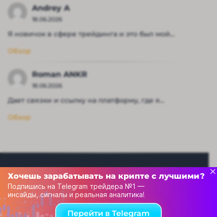
Andrey A
18.06.2026
Я новичок в сфере трейдинга и это был мой...
Обзор
Roman ANKR
18.06.2026
Дает связки и ссылку на платформу, где я...
Обзор
Хочешь зарабатывать на крипте с лучшими?
Подпишись на Telegram трейдера №1 —
инсайды, сигналы и реальная аналитика!
Рейтинг капперов
Перейти в Telegram