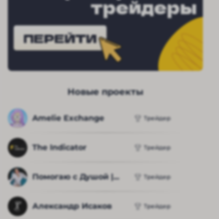
трейдеры
ПЕРЕЙТИ
Новые проекты
Amelie Exchange
Трейдер
The Indicator
Трейдер
Помогаю с Душой |...
Трейдер
Александр Исаков
Трейдер