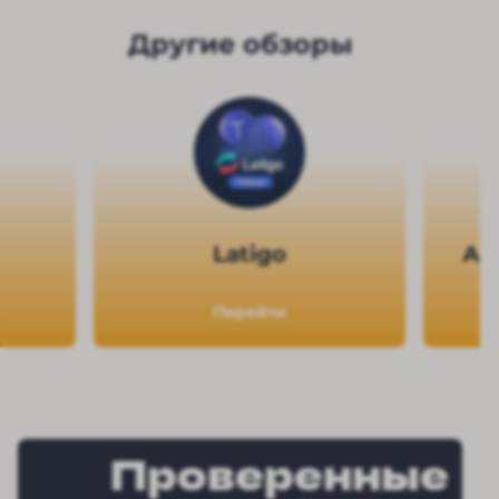
Другие обзоры
Latigo
Ан
Перейти
Проверенные