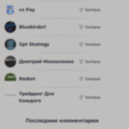
vs Pay
Трейдер
Bluebirdsrl
Трейдер
Gpt Strategy
Трейдер
Дмитрий Москаленко
Трейдер
Redort
Трейдер
Трейдинг Для 
Трейдер
Каждого
Последние комментарии