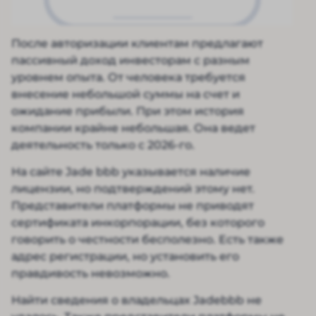
После авторизации клиентам предлагают
пассивный доход инвесторам с разным
уровнем опыта. От человека требуется
внесение небольшой суммы на счет и
ожидание прибыли. При этом история
компании крайне небольшая. Она ведет
деятельность только с 2026-го.
На сайте Jade bbb указывается наличие
лицензии, но подтверждений этому нет.
Представители платформы не приводят
сертификата инкорпорации, без которого
говорить о честности бесполезно. Есть также
адрес регистрации, но установить его
правдивость невозможно.
Найти сведения о владельцах Jadebbb не