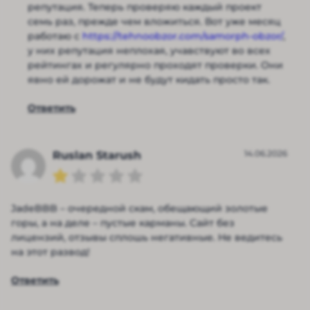
репутация. Теперь проверяю каждый проект
семь раз, прежде чем вложиться. Вот уже месяц
работаю с
https://tehnoobzor.com/samorph-obzor/
,
у них репутация неплохая, учавствуют во всех
рейтингах и регулярно проходят проверки. Они
явно ей дорожат и не будут кидать просто так.
Ответить
14.06.2026
Ruslan Starush
JadeBBB – очередной скам, обещающий золотые
горы, а на деле – пустые карманы. Сайт без
лицензий, отзывы сплошь негативные. Не ведитесь
на этот развод!
Ответить