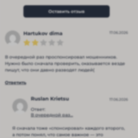
Оставить отзыв
17.06.2026
Hartukov dima
В очередной раз проспонсировал мошенников.
Нужно было сначала проверить, оказывается везде
пишут, что они давно разводят людей(
Ответить
Ruslan Krietsu
17.06.2026
Ответ:
В очередной раз...
Я сначала тоже «спонсировал» каждого второго,
а потом понял, что самое важное — это