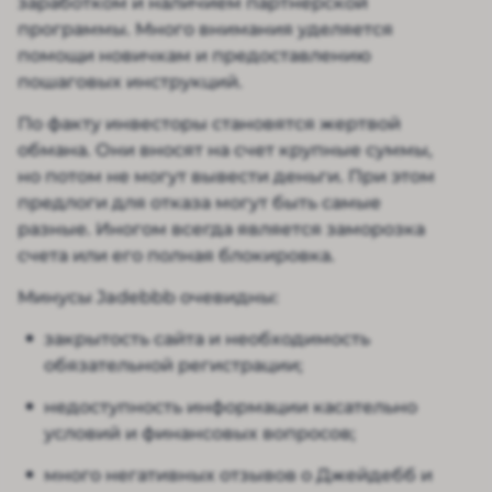
заработком и наличием партнерской
программы. Много внимания уделяется
помощи новичкам и предоставлению
пошаговых инструкций.
По факту инвесторы становятся жертвой
обмана. Они вносят на счет крупные суммы,
но потом не могут вывести деньги. При этом
предлоги для отказа могут быть самые
разные. Иногом всегда является заморозка
счета или его полная блокировка.
Минусы Jadebbb очевидны:
закрытость сайта и необходимость
обязательной регистрации;
недоступность информации касательно
условий и финансовых вопросов;
много негативных отзывов о Джейдебб и