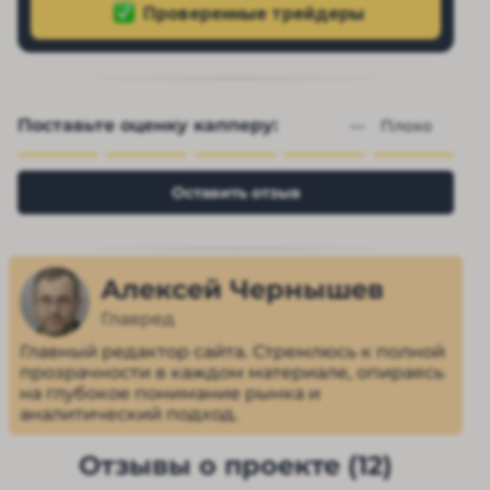
Поставьте оценку капперу:
— 
Плохо
Оставить отзыв
Алексей Чернышев
Главред
Главный редактор сайта. Стремлюсь к полной
прозрачности в каждом материале, опираясь
на глубокое понимание рынка и
аналитический подход.
Отзывы о проекте (12)