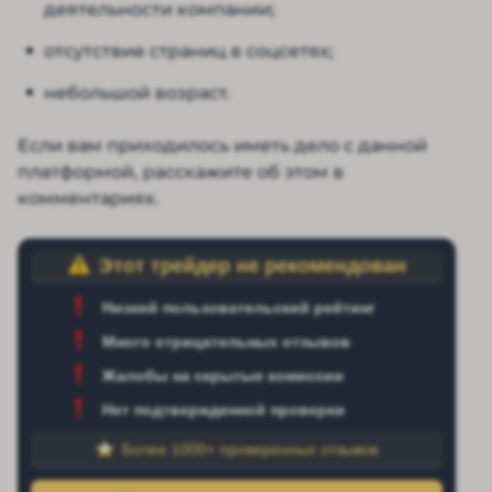
деятельности компании;
отсутствие страниц в соцсетях;
небольшой возраст.
Если вам приходилось иметь дело с данной
платформой, расскажите об этом в
комментариях.
Этот трейдер не рекомендован
Низкий пользовательский рейтинг
Много отрицательных отзывов
Жалобы на скрытые комиссии
Нет подтвержденной проверки
Более 1000+ проверенных отзывов