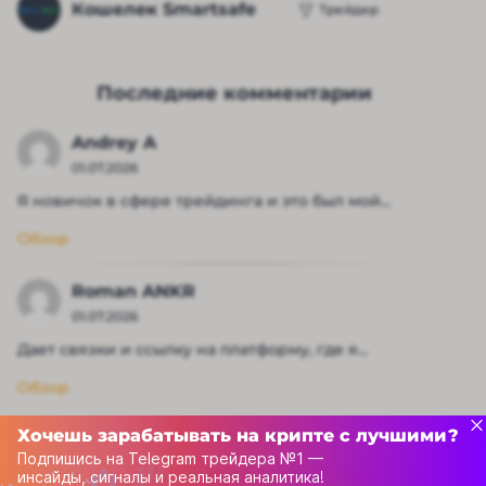
Кошелек Smartsafe
Трейдер
Последние комментарии
Andrey A
01.07.2026
Я новичок в сфере трейдинга и это был мой...
Обзор
Roman ANKR
01.07.2026
Дает связки и ссылку на платформу, где я...
Обзор
Хочешь зарабатывать на крипте с лучшими?
Подпишись на Telegram трейдера №1 —
инсайды, сигналы и реальная аналитика!