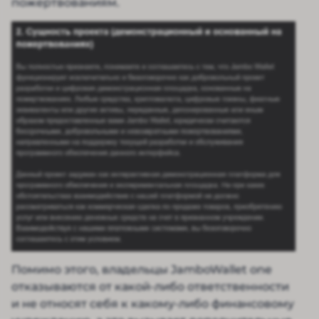
пожертвованиям.
Помимо этого, владельцы JamboWallet one
отказываются от какой-либо ответственности
и не относят себя к какому-либо финансовому