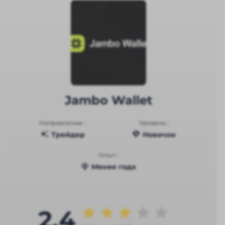
Jambo Wallet
Направление :
Уровень :
Трейдер
Новичок
Опыт :
Менее года
2.4