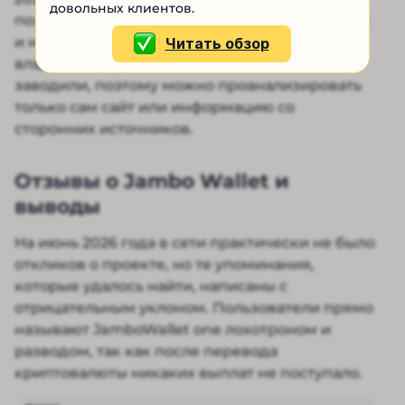
довольных клиентов.
поэтому уровень доверия к площадке низкий
и назвать ее надежной нельзя. В соцсетях
Читать обзор
владельцы профилей и сообществ не
заводили, поэтому можно проанализировать
только сам сайт или информацию со
сторонних источников.
Отзывы о Jambo Wallet и
выводы
На июнь 2026 года в сети практически не было
откликов о проекте, но те упоминания,
которые удалось найти, написаны с
отрицательным уклоном. Пользователи прямо
называют JamboWallet one лохотроном и
разводом, так как после перевода
криптовалюты никаких выплат не поступало.