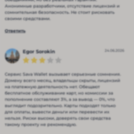
Анонимные разработчики, отсутствие лицензий и
сомнительная безопасность. Не стоит рисковать
своими средствами.
Ответить
24.06.2026
Egor Sorokin
Сервис Sava Wallet вызывает серьезные сомнения.
Домену всего месяц, владельцы скрыты, лицензий
на платежную деятельность нет. Обещают
бесплатное обслуживание карт, но комиссии за
пополнение составляют 3%, а за вывод — 0%, что
выглядит подозрительно. Карты подходят только
для оплаты, вывести деньги или перевести их
нельзя. Риски высоки, доверять свои средства
такому проекту не рекомендую.