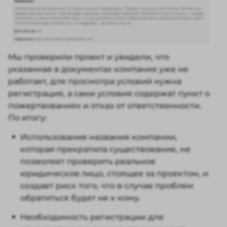
Мы проверили проект и увидели, что
указанная в документах компания уже не
работает, для просмотра условий нужна
регистрация, а сами условия содержат пункт о
пожертвованиях и отказ от ответственности.
По итогу:
Использование названия компании,
которая прекратила существование, не
позволяет проверить реальное
юридическое лицо, стоящее за проектом, и
создает риск того, что в случае проблем
обратиться будет не к кому.
Необходимость регистрации для