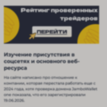
Рейтинг проверенных
трейдеров
ПЕРЕЙТИ
Изучение присутствия в
соцсетях и основного веб-
ресурса
На сайте написано про отношение к
компании, которая перестала работать еще с
2024 года, хотя проверка домена JamboWallet
one показала, что его зарегистрировали
19.06.2026.