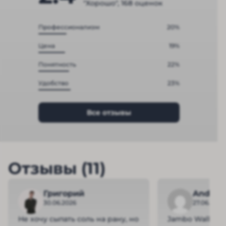
"Хорошо", 168 оценок
Профессионализм
20%
Цена
19%
Понятность
22%
Удобство
23%
Все отзывы
Отзывы (11)
Григорий
Andrey
30.06.2026
27.06.2026
Не хочу сыпать соль на рану, но
Jambo Wallet –