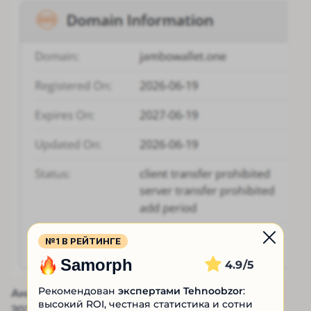
№1 В РЕЙТИНГЕ
Samorph
4.9
Рекомендован
экспертами Tehnoobzor
:
Анализ проводился в последние дни июня
высокий ROI, честная статистика и сотни
2026, что указывает на недавний запуск,