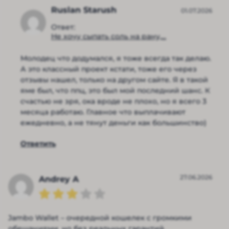
Ruslan Starush
01.07.2026
Ответ:
Не хочу сыпать соль на рану,...
Молодец что додумался, я тоже всегда так делаю.
А это классный проект кстати, тоже его через
отзывы нашел, только на другом сайте. Я в такой
яме был, что ппц, это был мой последний шанс. К
счастью не зря, ока вроде не плохо, но я всего 3
месяца работаю. Главное что выплачивают
ежедневно, а не тянут деньги как большинство)
Ответить
27.06.2026
Andrey A
Jambo Wallet – очередной кошелек с громкими
обещаниями, но без реальных гарантий.