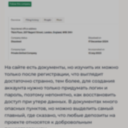
На сайте есть документы, но изучить их можно
только после регистрации, что выглядит
достаточно странно, тем более, для создания
аккаунта нужно только придумать логин и
пароль, поэтому непонятно, как восстановить
доступ при утере данных. В документах много
опасных пунктов, но можно выделить самый
главный, где сказано, что любые депозиты на
проекте относятся к добровольным