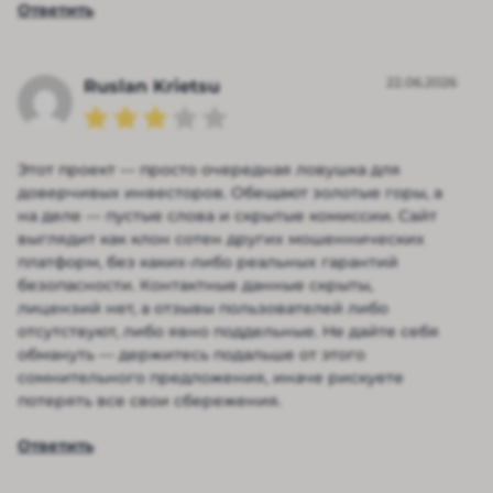
Ответить
22.06.2026
Ruslan Krietsu
Этот проект — просто очередная ловушка для
доверчивых инвесторов. Обещают золотые горы, а
на деле — пустые слова и скрытые комиссии. Сайт
выглядит как клон сотен других мошеннических
платформ, без каких-либо реальных гарантий
безопасности. Контактные данные скрыты,
лицензий нет, а отзывы пользователей либо
отсутствуют, либо явно поддельные. Не дайте себя
обмануть — держитесь подальше от этого
сомнительного предложения, иначе рискуете
потерять все свои сбережения.
Ответить