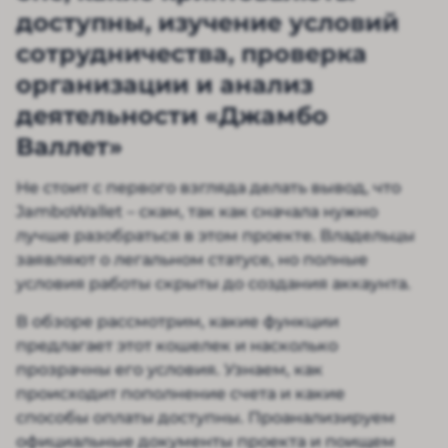
доступны, изучение условий
сотрудничества, проверка
организации и анализ
деятельности «Джамбо
Валлет»
Не стоит с первого взгляда делать вывод, что
JamboWallet – скам, так как сначала нужно
лучше разобраться в этом проекте. Владельцы
заявляют о легальном статусе, но полные
условия работы скрыты до создания аккаунта.
В обзоре рассмотрим, какие функции
предлагает этот кошелек и насколько
прозрачны его условия. Узнаем, как
происходит пополнение счета и какие
способы оплаты доступны. Проанализируем
официальные документы проекта и поищем