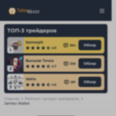
ТОП-3 трейдеров
Samorph
Обзор
364
4.9
1
Высшая Точка
Обзор
328
4.7
2
Velrix
Обзор
281
4.6
3
Главная
Рейтинг лучших трейдеров
Jambo Wallet