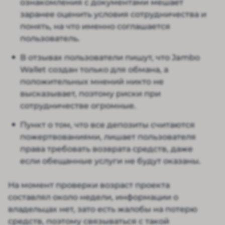
ознакомления с документами мешает
заранее оценить условия сотрудничества и
понять, на что именно соглашается
пользователь.
В отзывах пользователи пишут, что Jambo
Wallet создан только для обмана, а
положительных мнений никто не
высказывает, поэтому риски при
сотрудничестве огромные.
Пункт о том, что все депозиты считаются
пожертвованиями, лишает пользователя
права требовать возврата средств, даже
если обещанные услуги не будут оказаны.
На момент проверки возраст проекта
составлял около недели, информации о
владельцах нет, зато есть жалобы на потерю
средств, поэтому связываться с такой