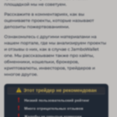
площадкой мы не советуем.
Расскажите в комментариях, как вы
оцениваете проекты, которые называют
депозиты пожертвованиями.
Ознакомьтесь с другими материалами на
нашем портале, где мы анализируем проекты
и отзывы о них, как в случае с JamboWallet
one. Мы рассказываем также про хайпы,
обменники, кошельки, брокеров,
криптовалюты, инвесторов, трейдеров и
многое другое.
Этот трейдер не рекомендован
Низкий пользовательский рейтинг
Много отрицательных отзывов
Жалобы на скрытые комиссии