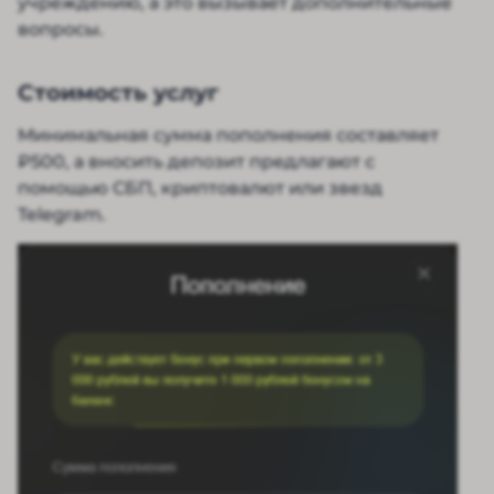
учреждению, а это вызывает дополнительные
вопросы.
Стоимость услуг
Минимальная сумма пополнения составляет
₽500, а вносить депозит предлагают с
помощью СБП, криптовалют или звезд
Telegram.