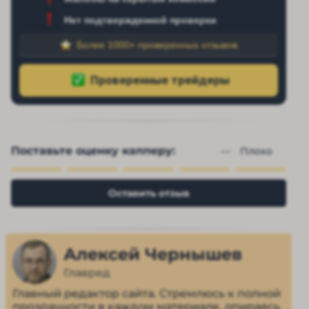
Нет подтвержденной проверки
Более 1000+ проверенных отзывов
Поставьте оценку капперу:
— 
Плохо
Оставить отзыв
Алексей Чернышев
Главред
Главный редактор сайта. Стремлюсь к полной
прозрачности в каждом материале, опираясь