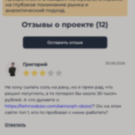
на глубокое понимание рынка и
аналитический подход.
Отзывы о проекте (12)
Оставить отзыв
30.06.2026
Григорий
Не хочу сыпать соль на рану, но я прям рад, что
решил погуглить, а то потерял бы около 30 тысяч
рублей. А что думаете о
https://tehnoobzor.com/samorph-obzor/
? Он на этом
сайте топ 1, кто-то пробовал с ними работать?
Ответить