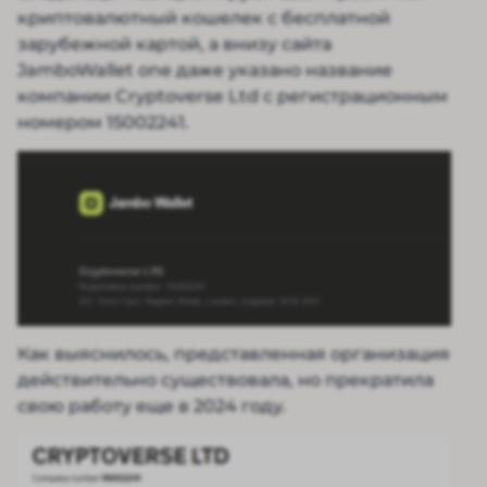
криптовалютный кошелек с бесплатной
зарубежной картой, а внизу сайта
JamboWallet one даже указано название
компании Cryptoverse Ltd с регистрационным
номером 15002241.
Как выяснилось, представленная организация
действительно существовала, но прекратила
свою работу еще в 2024 году.