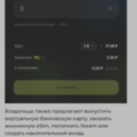
Владельцы также предлагают выпустить
виртуальную банковскую карту, заказать
анонимную eSim, пополнить Steam или
создать накопительный вклад.