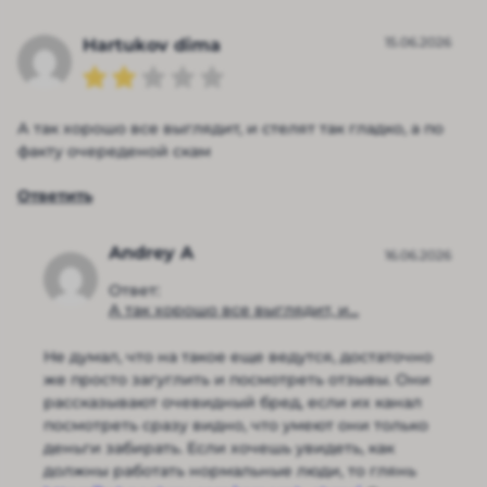
15.06.2026
Hartukov dima
А так хорошо все выглядит, и стелят так гладко, а по
факту очереденой скам
Ответить
Andrey A
16.06.2026
Ответ:
А так хорошо все выглядит, и...
Не думал, что на такое еще ведутся, достаточно
же просто загуглить и посмотреть отзывы. Они
рассказывают очевидный бред, если их канал
посмотреть сразу видно, что умеют они только
деньги забирать. Если хочешь увидеть, как
должны работать нормальные люди, то глянь