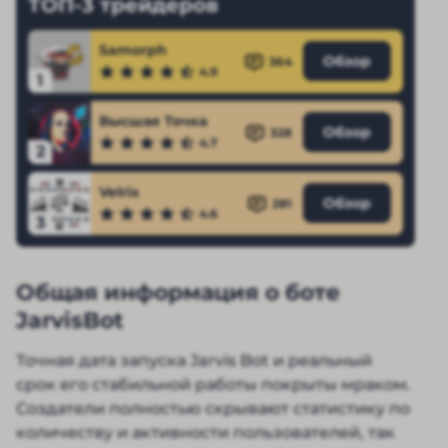
ТОП-3 трейдеров
Samorph
Обзор
364
4.9
1
Высшая Точка
Обзор
328
4.7
2
Velrix
Обзор
281
4.6
3
Общая информация о боте
JarvisBot
Точная дата запуска Jarvis Bot и реальный
срок его стабильной работы покрыты мраком.
Создатели полностью скрывают статистику по
количеству и активности пользователей, так