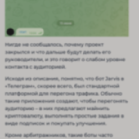
Нигде не сообщалось, почему проект
закрылся и что дальше будут делать его
руководители, и это говорит о слабом уровне
контакта с аудиторией.
Исходя из описания, понятно, что бот Jarvis в
«Телеграм», скорее всего, был стандартной
платформой для перегона трафика. Обычно
такие приложения создают, чтобы перегонять
аудиторию – в них предлагают майнить
криптовалюту, выполнять простые задания в
виде подписок и покупать улучшения.
Кроме арбитражников, такие боты часто