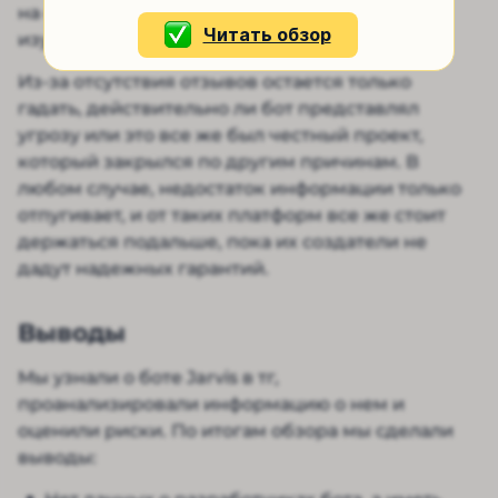
на форумах не было, поэтому мы не можем
Читать обзор
изучить опыт других людей.
Из-за отсутствия отзывов остается только
гадать, действительно ли бот представлял
угрозу или это все же был честный проект,
который закрылся по другим причинам. В
любом случае, недостаток информации только
отпугивает, и от таких платформ все же стоит
держаться подальше, пока их создатели не
дадут надежных гарантий.
Выводы
Мы узнали о боте Jarvis в тг,
проанализировали информацию о нем и
оценили риски. По итогам обзора мы сделали
выводы: