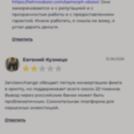
https://tehnoobzor.com/samorph-obzor/
. Они
заморачиваются и с репутацией и с
прозрачностью работы и с предоставлением
гарантий. Иначе работать, я смыла не вижу, я
устал дарить деньги.
Ответить
12.06.2026
Евгений Кузнецо
Jarvisexchange обещает легкую конвертацию фиата
в крипту, но поддерживает всего около 20 токенов.
Вывод через российские банки может быть
проблематичным. Сомнительная платформа для
серьезных инвестиций.
Ответить