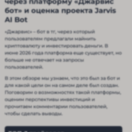
через платформу «Джарвис
бот» и оценка проекта Jarvis
AI Bot
«Джарвис» – бот в тг, через который
пользователям предлагали майнить
криптовалюту и инвестировать деньги. В
июне 2026 года платформа еще существует, но
больше не отвечает на запросы
пользователей.
В этом обзоре мы узнаем, что это был за бот и
для какой цели он на самом деле был создан.
Поговорим о возможностях такой платформы,
оценим перспективы инвестиций и
прочитаем комментарии пользователей,
чтобы сделать выводы.