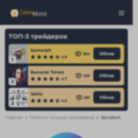
ТОП-3 трейдеров
Samorph
Обзор
364
4.9
1
Высшая Точка
Обзор
328
4.7
2
Velrix
Обзор
281
4.6
3
Главная
Рейтинг лучших трейдеров
Jarvisbot