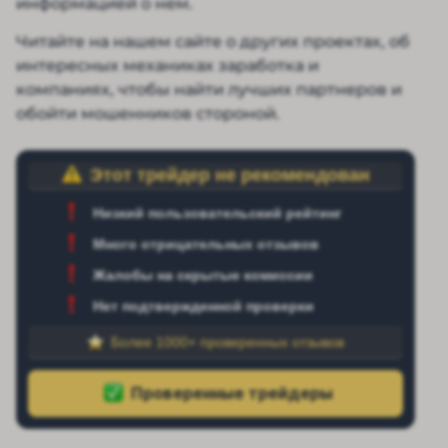
информацией о нем.
Читайте на нашем сайте о других проектах, об
интересных механиках заработка и
компаниях, чтобы найти лучших партнеров и
обойти мошенников стороной.
Этот трейдер не рекомендован
Низкий пользовательский рейтинг
Много отрицательных отзывов
Жалобы на скрытые комиссии
Нет подтвержденной проверки
Более 1000+ проверенных отзывов