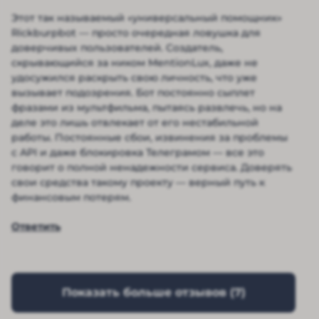
Этот так называемый «универсальный помощник»
Rickburpbot — просто очередная ловушка для
доверчивых пользователей. Создатель,
скрывающийся за ником MentionLux, даже не
удосужился раскрыть свою личность, что уже
вызывает подозрения. Бот постоянно сыплет
фразами из мультфильма, пытаясь развлечь, но на
деле это лишь отвлекает от его нестабильной
работы. Постоянные сбои, извинения за проблемы
с API и даже блокировка Телеграмом — все это
говорит о полной ненадежности сервиса. Доверять
свои средства такому проекту — верный путь к
финансовым потерям.
Ответить
Показать больше отзывов (
7
)