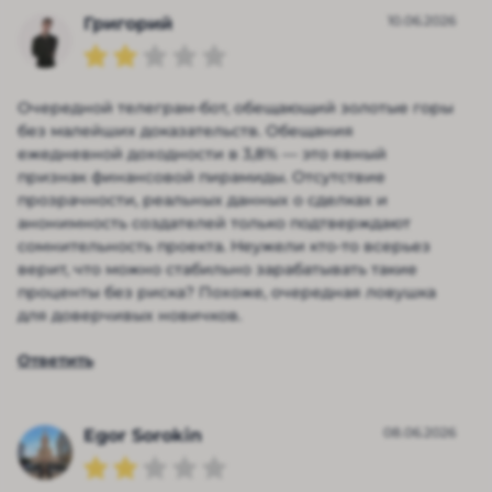
10.06.2026
Григорий
Очередной телеграм-бот, обещающий золотые горы
без малейших доказательств. Обещания
ежедневной доходности в 3,8% — это явный
признак финансовой пирамиды. Отсутствие
прозрачности, реальных данных о сделках и
анонимность создателей только подтверждают
сомнительность проекта. Неужели кто-то всерьез
верит, что можно стабильно зарабатывать такие
проценты без риска? Похоже, очередная ловушка
для доверчивых новичков.
Ответить
08.06.2026
Egor Sorokin