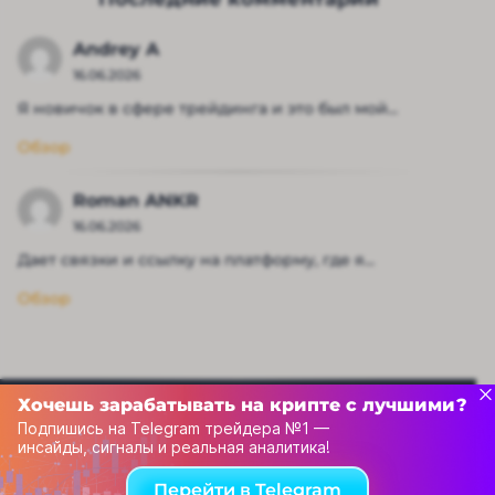
Andrey A
16.06.2026
Я новичок в сфере трейдинга и это был мой...
Обзор
Roman ANKR
16.06.2026
Дает связки и ссылку на платформу, где я...
Обзор
Хочешь зарабатывать на крипте с лучшими?
Подпишись на Telegram трейдера №1 —
инсайды, сигналы и реальная аналитика!
Перейти в Telegram