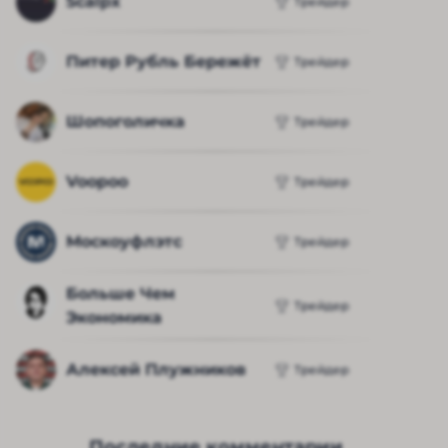
Scalpx
Трейдер
Питер Рубль Бережёт
Трейдер
Шопоголичка
Трейдер
Voopoo
Трейдер
Москоуфлэтс
Трейдер
Больше Чем 
Трейдер
Экономика
Алексей Плужников
Трейдер
Последние комментарии