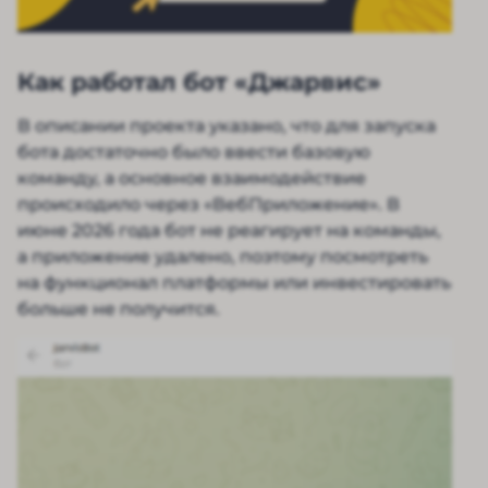
Как работал бот «Джарвис»
В описании проекта указано, что для запуска
бота достаточно было ввести базовую
команду, а основное взаимодействие
происходило через «ВебПриложение». В
июне 2026 года бот не реагирует на команды,
а приложение удалено, поэтому посмотреть
на функционал платформы или инвестировать
больше не получится.