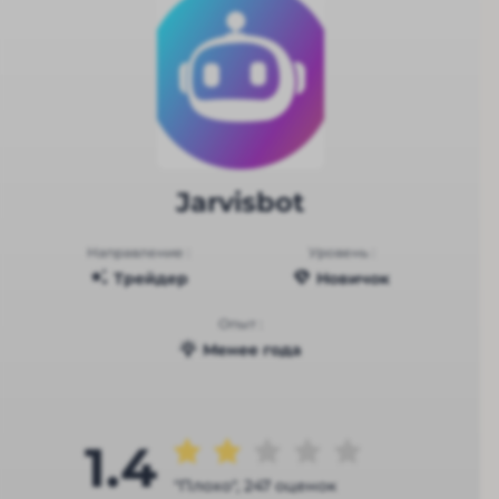
Jarvisbot
Направление :
Уровень :
Трейдер
Новичок
Опыт :
Менее года
1.4
"Плохо", 247 оценок