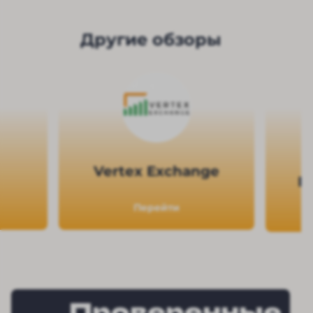
Другие обзоры
Vertex Exchange
Па
Перейти
Проверенные