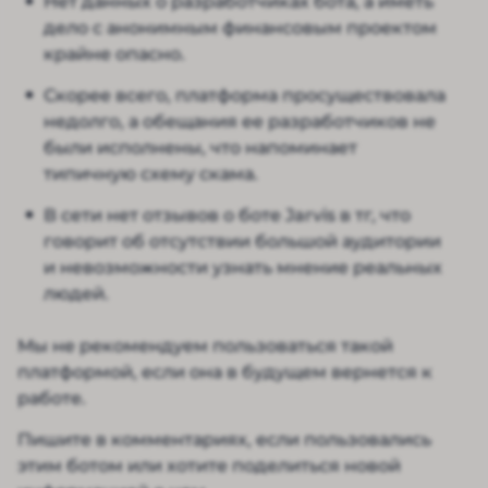
Нет данных о разработчиках бота, а иметь
дело с анонимным финансовым проектом
крайне опасно.
Скорее всего, платформа просуществовала
недолго, а обещания ее разработчиков не
были исполнены, что напоминает
типичную схему скама.
В сети нет отзывов о боте Jarvis в тг, что
говорит об отсутствии большой аудитории
и невозможности узнать мнение реальных
людей.
Мы не рекомендуем пользоваться такой
платформой, если она в будущем вернется к
работе.
Пишите в комментариях, если пользовались
этим ботом или хотите поделиться новой