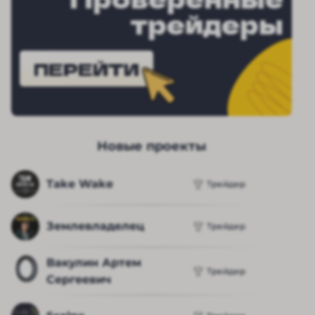
трейдеры
ПЕРЕЙТИ
Новые проекты
Take Wake
Трейдер
Землевладелец
Трейдер
Вакулин Артем 
Трейдер
Сергеевич