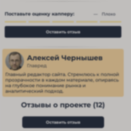
Поставьте оценку капперу:
— 
Плохо
Оставить отзыв
Алексей Чернышев
Главред
Главный редактор сайта. Стремлюсь к полной
прозрачности в каждом материале, опираясь
на глубокое понимание рынка и
аналитический подход.
Отзывы о проекте (12)
Оставить отзыв