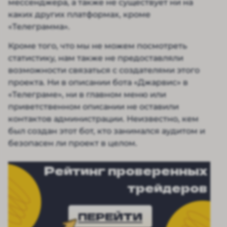
мессенджера, а также не существует ни на
каких других платформах, кроме
«Телеграмма».
Кроме того, что мы не можем посмотреть
статистику, нам также не предоставляли
возможности связаться с создателями этого
проекта. Ни в описании бота «Джарвис» в
«Телеграме», ни в главном меню или
приветственном описании не оставили
контактов администрации. Неизвестно, кем
был создан этот бот, кто занимался аудитом и
безопасен ли проект в целом.
Рейтинг проверенных
трейдеров
ПЕРЕЙТИ