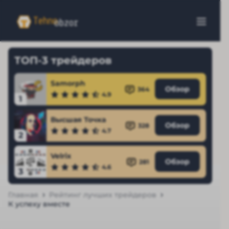
ТОП-3 трейдеров
Samorph
Обзор
364
4.9
1
Высшая Точка
Обзор
328
4.7
2
Velrix
Обзор
281
4.6
3
Главная
Рейтинг лучших трейдеров
К успеху вместе