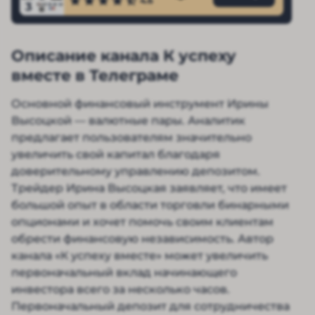
4.6
3
Описание канала К успеху
вместе в Телеграме
Основной финансовый инструмент Ирины
Высоцкой — валютные пары. Аналитик
предлагает пользователям значительно
увеличить свой капитал благодаря
доверительному управлению депозитом.
Трейдер Ирина Высоцкая заявляет, что имеет
большой опыт в области торговли бинарными
опционами и хочет помочь своим клиентам
обрести финансовую независимость. Автор
канала «К успеху вместе» может увеличить
первоначальный вклад начинающего
инвестора всего за несколько часов.
Первоначальный депозит для сотрудничества