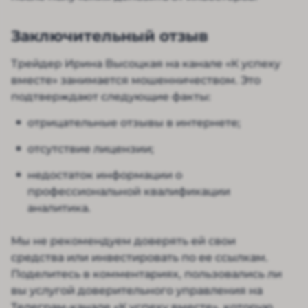
Заключительный отзыв
Трейдер Ирина Высоцкая на канале «К успеху
вместе» занимается мошенничеством. Это
подтверждают следующие факты:
отрицательные отзывы в интернете;
отсутствие лицензии;
недостаток информации о
профессиональной квалификации
аналитика.
Мы не рекомендуем доверять ей свои
средства или инвестировать по ее ссылкам.
Поделитесь в комментариях, пользовались ли
вы услугой доверительного управления на
Телеграм-канале «К успеху вместе», которую