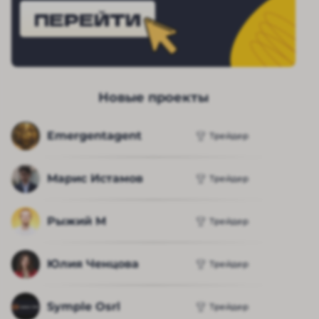
ПЕРЕЙТИ
Новые проекты
Emergentagent
Трейдер
Марис Истамов
Трейдер
Рыжий М
Трейдер
Юлия Ченцова
Трейдер
Symple Osrl
Трейдер