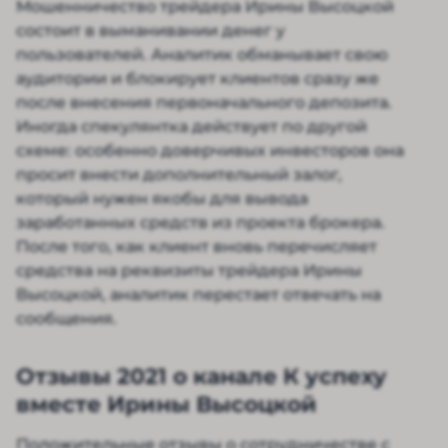
Мошенничество трейдера Ирины Высоцкой
состоит в выманивании денег у
пользователей. Аналитик обманывает свою
аудитории и блокирует клиентов сразу же
после внесения первоначального депозита.
Иногда спекулянтка действует по другой
схеме: особенно доверчивых инвесторов она
просит внести дополнительный залог,
который нужен якобы для вывода
заработанных средств из проекта брокера.
После того, как клиент вновь перечисляет
средства на реквизиты трейдера Ирины
Высоцкой, аналитик перестает отвечать на
сообщения.
Отзывы 2021 о канале К успеху
вместе Ирины Высоцкой
Положительные отзывы о сотрудничестве с