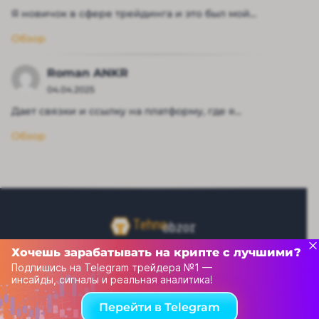
Я новичок в сфере трейдинга и это был мой...
Обзор
Roman ANKR
04.04.2025
Дает связки и ссылку на платформу, где я...
Обзор
Хочешь зарабатывать на крипте с лучшими?
Подпишись на Telegram трейдера №1 —
Рейтинг капперов
инсайды, сигналы и реальная аналитика!
Связаться с нами
Перейти в Telegram