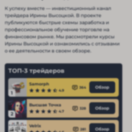
К успеху вместе — инвестиционный канал
трейдера Ирины Высоцкой. В проекте
публикуются быстрые схемы заработка и
профессиональное обучение торговле на
финансовом рынке. Мы рассмотрели курсы
Ирины Высоцкой и ознакомились с отзывами
о ее деятельности в своем обзоре.
ТОП-3 трейдеров
Samorph
Обзор
364
4.9
1
Высшая Точка
Обзор
328
4.7
2
Velrix
Обзор
281