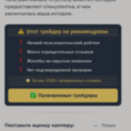
предоставляет спекулянтка, и чем
закончилась ваша история.
Этот трейдер не рекомендован
Низкий пользовательский рейтинг
Много отрицательных отзывов
Жалобы на скрытые комиссии
Нет подтвержденной проверки
Более 1000+ проверенных отзывов
Поставьте оценку капперу:
— 
Плохо