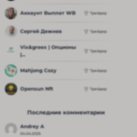
Аккаунт Выплат WB
Трейдер
Сергей Дежнев
Трейдер
Vix&greex | Опционы 
Трейдер
|...
Mahjong Cozy
Трейдер
Opensun Nft
Трейдер
Последние комментарии
Andrey A
04.04.2025