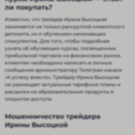
ли покупать?
Известно, что трейдер Ирина Высоцкая
занимается не только раскруткой клиентского
депозита, но и обучением начинающих
спекулянтов. Для того, чтобы подробнее
узнать об обучающих курсах, посвященных
прибыльной торговле на финансовом рынке,
клиентам необходимо написать в личные
сообщения администратору Телеграм канала
«К успеху вместе». Трейдер Ирина Высоцкая
не размещает актуальные тарифные планы и
расценки на образовательные продукты в
открытом доступе.
Мошенничество трейдера
Ирины Высоцкой