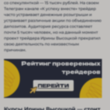
со спекулянткой — 15 тысяч рублей. На своем
Телеграм канале «К успеху вместе» трейдер
часто устраивает денежные розыгрыши и
устраивает различные акции по объединению
депозитов. Аудитория ресурса составляет
почти 5 тысяч человек, но на данный момент
проект трейдера Ирины Высоцкой прекратил
свою деятельность по неизвестным
причинам.
Рейтинг проверенных
трейдеров
ПЕРЕЙТИ
Курсы Ирины Высоцкой — стоит