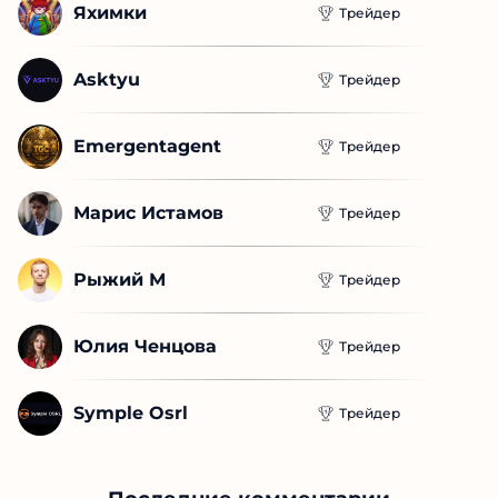
Tradingview AI
Трейдер
Berry Farming Ltd
Трейдер
Phantom Flow
Трейдер
Яхимки
Трейдер
Asktyu
Трейдер
Emergentagent
Трейдер
Марис Истамов
Трейдер