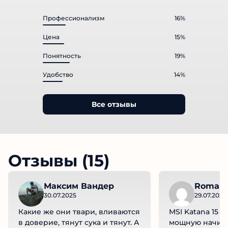
"Плохо", 246 оценок
Профессионализм
16%
Цена
15%
Понятность
19%
Удобство
14%
Все отзывы
Отзывы (15)
Максим Вандер
Roman
30.07.2025
29.07.2025
Какие же они твари, вливаются
MSI Katana 15 (