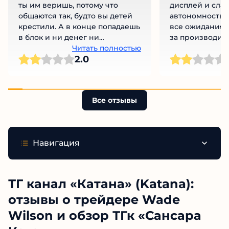
в доверие, тянут сука и тянут. А
мощную начинк
ты им веришь, потому что
дисплей и сла
общаются так, будто вы детей
автономность с
крестили. А в конце попадаешь
все ожидания. 
в блок и ни денег ни
за производите
вымышленного кума нет. Я
Читать полностью
базовые вещи 
Ч
2.0
прям разочарован.
Все отзывы
Навигация
ТГ канал «Катана» (Katana):
отзывы о трейдере Wade
Wilson и обзор ТГк «Сансара