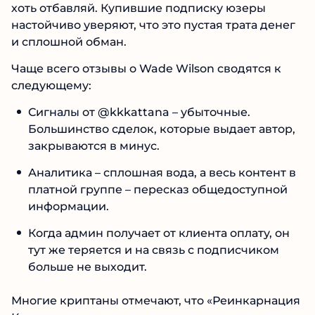
от довольного подписчика, который реально
заработал на сигналах «гуру», попросту
невозможно. Зато негативных комментариев
хоть отбавляй. Купившие подписку юзеры
настойчиво уверяют, что это пустая трата
денег и сплошной обман.
Чаще всего отзывы о Wade Wilson сводятся к
№1 В РЕЙТИНГЕ
следующему:
Samorph
4.9
Сигналы от @kkkattana – убыточные.
Рекомендован
экспертами Tehnoobzor
:
Большинство сделок, которые выдает
высокий ROI, честная статистика и сотни
автор, закрываются в минус.
довольных клиентов.
Аналитика – сплошная вода, а весь контент
Читать обзор
в платной группе – пересказ
общедоступной информации.
Когда админ получает от клиента оплату, он
тут же теряется и на связь с подписчиком