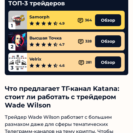
ТОП-3 трейдеров
Samorph
Обзор
364
4.9
1
Высшая Точка
Обзор
328
4.7
2
Velrix
Обзор
281
4.6
3
Что предлагает ТГ-канал Katana:
стоит ли работать с трейдером
Wade Wilson
Трейдер Wade Wilson работает с большим