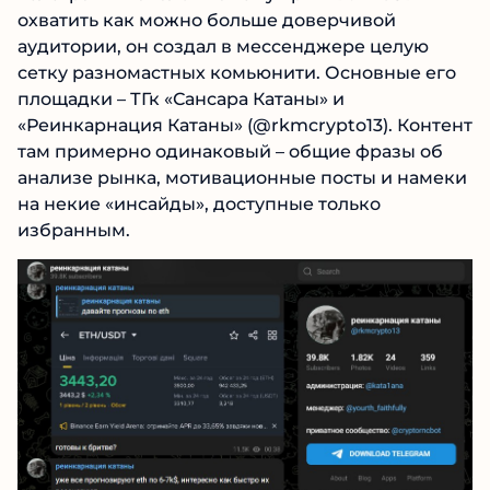
размахом даже для сферы тематических
Телеграмм-каналов на тему крипты. Чтобы
охватить как можно больше доверчивой
аудитории, он создал в мессенджере целую
сетку разномастных комьюнити. Основные
его площадки – ТГк «Сансара Катаны» и
«Реинкарнация Катаны» (@rkmcrypto13).
Контент там примерно одинаковый – общие
фразы об анализе рынка, мотивационные
посты и намеки на некие «инсайды»,
доступные только избранным.