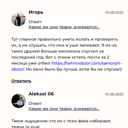
так, будто вы детей крестили. А в конце попадаешь в
блок и ни денег ни вымышленного кума нет. Я прям
разочарован.
Ответить
Игорь
01.08.2025
Ответ:
Какие же они твари,
вливаются...
Тут главное правильно уметь искать и проверять
их, а не слушать, что они в уши заливают. Я из-за
таких друзей больше миллиона спустил за
последний год. Вот с этими кстати, почти за 2
месяца уже отбил
https://tehnoobzor.com/samorph-obzor/
. Но явно
было бы лучше, если бы не спускал)
Ответить