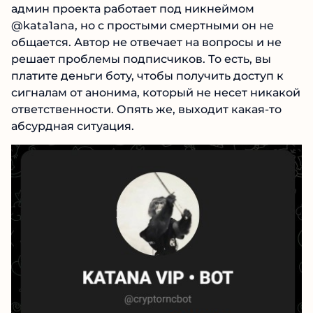
Чтобы попасть в «элитное» комьюнити, нужно
подать заявку и сделать оплату через ТГ-бота
@nirvana134 bot или @Katana VIP Bot. Сам же
админ проекта работает под никнеймом
@kata1ana, но с простыми смертными он не
общается. Автор не отвечает на вопросы и не
решает проблемы подписчиков. То есть, вы
платите деньги боту, чтобы получить доступ к
сигналам от анонима, который не несет
никакой ответственности. Опять же, выходит
какая-то абсурдная ситуация.