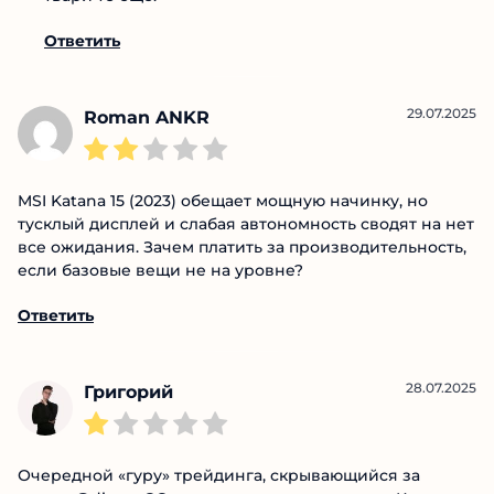
Aleksei 06
01.08.2025
Ответ:
Какие же они твари,
вливаются...
Такое ощущение что их с псих-фака набирают,
твари те еще.
Ответить
29.07.2025
Roman ANKR
MSI Katana 15 (2023) обещает мощную начинку, но
тусклый дисплей и слабая автономность сводят на
нет все ожидания. Зачем платить за
производительность, если базовые вещи не на
уровне?