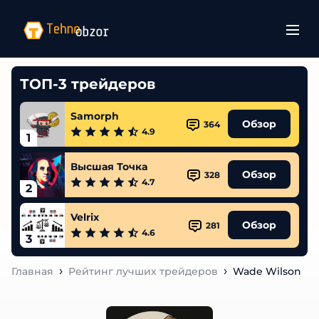
ТОП-3 трейдеров
Samorph
Обзор
364
4.9
1
Высшая Точка
Обзор
328
4.7
2
Velrix
Обзор
281
4.6
3
Главная
Рейтинг лучших трейдеров
Wade Wilson