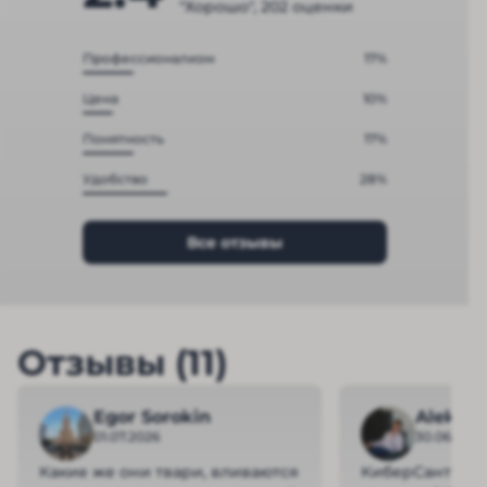
"Хорошо", 202 оценки
Профессионализм
17%
Цена
10%
Понятность
17%
Удобство
28%
Все отзывы
Отзывы (11)
Egor Sorokin
Aleksei
01.07.2026
30.06.2026
Какие же они твари, вливаются
КиберСант обе