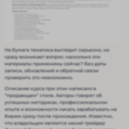
На бумаге тематика выглядит серьезно, но
сразу возникает вопрос: насколько эти
материалы применимы сейчас? Без даты
записи, обновлений и обратной связи
проверить это невозможно.
Описание курса при этом написано в
“продающем” стиле. Авторы говорят об
успешных методиках, профессиональном
опыте и возможности начать зарабатывать на
бирже сразу после прохождения. Известно,
что владельцем является некий трейдер