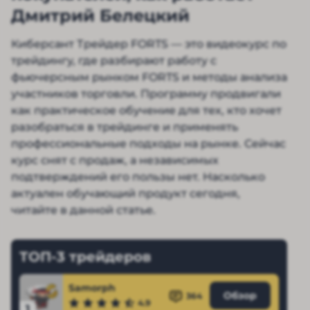
Дмитрий Белецкий
Киберсант Трейдер FORTS — это видеокурс по
трейдингу, где разбирают работу с
фьючерсным рынком FORTS и методы анализа
участников торговли. Программу продвигали
как практическое обучение для тех, кто хочет
разобраться в трейдинге и применять
профессиональные подходы на рынке. Сейчас
курс снят с продаж, а независимых
подтверждений его пользы нет. Насколько
актуален обучающий продукт сегодня,
читайте в данной статье.
ТОП-3 трейдеров
Samorph
Обзор
364
4.9
1