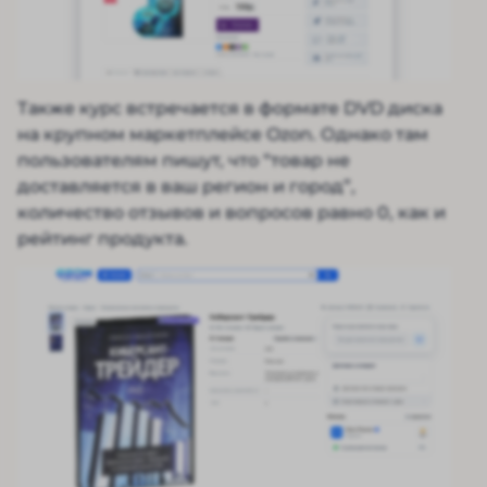
Также курс встречается в формате DVD диска
на крупном маркетплейсе Ozon. Однако там
пользователям пишут, что “товар не
доставляется в ваш регион и город”,
количество отзывов и вопросов равно 0, как и
рейтинг продукта.