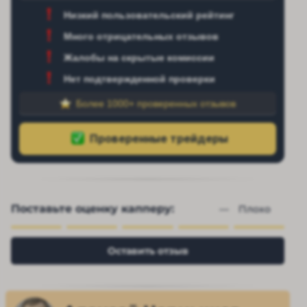
Низкий пользовательский рейтинг
Много отрицательных отзывов
Жалобы на скрытые комиссии
Нет подтвержденной проверки
Более 1000+ проверенных отзывов
Поставьте оценку капперу:
— 
Плохо
Оставить отзыв