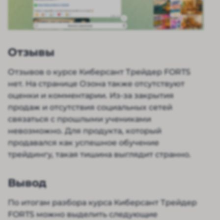
Отзывы
Отзывов о курсе Киберсант Трейдер FORTS
нет. На странице Озона также отсутствуют
оценки и комментарии. Из-за закрытия
продаж и отсутствия социальных сетей
связаться с прошлыми учениками
невозможно. Для продукта, который
продавался как успешное обучение
трейдингу, такая тишина выглядит странно.
Вывод
По итогам разбора курса Киберсант Трейдер
FORTS можно выделить следующие