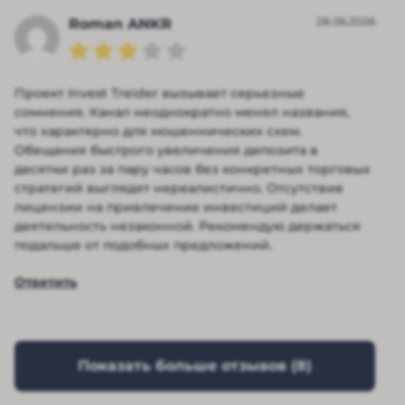
28.06.2026
Roman ANKR
Проект Invest Treider вызывает серьезные
сомнения. Канал неоднократно менял названия,
что характерно для мошеннических схем.
Обещания быстрого увеличения депозита в
десятки раз за пару часов без конкретных торговых
стратегий выглядят нереалистично. Отсутствие
лицензии на привлечение инвестиций делает
деятельность незаконной. Рекомендую держаться
подальше от подобных предложений.
Ответить
Показать больше отзывов (
8
)