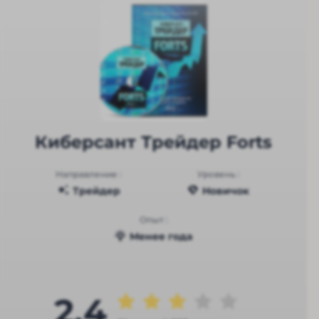
Киберсант Трейдер Forts
Направление :
Уровень :
Трейдер
Новичок
Опыт :
Менее года
2.4