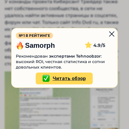
У команды проекта Киберсант Трейдер также
нет собственного сообщества, в сети не
удалось найти активные страницы в соцсетях,
форум или чат. Только сайт Info Dvd ru, а также
их тг канал “ИнфоКлуб без Стопов”, однако он
№1 В РЕЙТИНГЕ
не имеет прямого отношения к курсу, а
фактически выступает агрегатором
Samorph
4.9
образовательных программ в сфере торговли,
Рекомендован
экспертами Tehnoobzor
:
ведь в ленте фигурирует большое количество
высокий ROI, честная статистика и сотни
сторонних курсов и трейдеров.
довольных клиентов.
Читать обзор