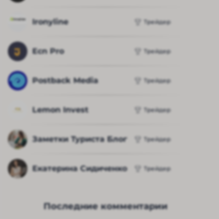
Ironyline
Трейдер
Ecn Pro
Трейдер
Postback Media
Трейдер
Lemon Invest
Трейдер
Заметки Туриста Блог
Трейдер
Екатерина Сидиченко
Трейдер
Последние комментарии