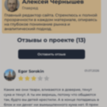
Алексей Чернышев
Главред
Главный редактор сайта. Стремлюсь к полной
прозрачности в каждом материале, опираясь
на глубокое понимание рынка и
аналитический подход.
Отзывы о проекте (13)
Оставить отзыв
01.07.2026
Egor Sorokin
Какие же они твари, вливаются в доверие, тянут
сука и тянут. А ты им веришь, потому что общаются
так, будто вы детей крестили. А в конце попадаешь в
блок и ни денег ни вымышленного кума нет. Я прям