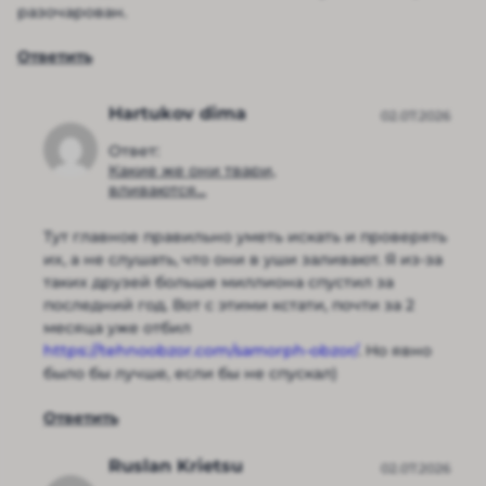
разочарован.
Ответить
Hartukov dima
02.07.2026
Ответ:
Какие же они твари,
вливаются...
Тут главное правильно уметь искать и проверять
их, а не слушать, что они в уши заливают. Я из-за
таких друзей больше миллиона спустил за
последний год. Вот с этими кстати, почти за 2
месяца уже отбил
https://tehnoobzor.com/samorph-obzor/
. Но явно
было бы лучше, если бы не спускал)
Ответить
Ruslan Krietsu
02.07.2026