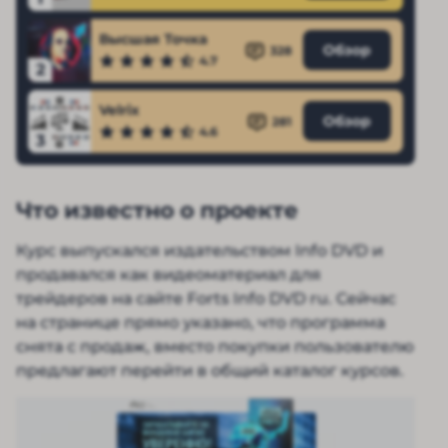
Высшая Точка
Обзор
328
4.7
2
Velrix
Обзор
281
4.6
3
Что известно о проекте
Курс выпускался издательством Info DVD и
продавался как видеоматериал для
трейдеров на сайте Forts Info DVD ru. Сейчас
на странице прямо указано, что программа
снята с продаж, вместо покупки пользователю
предлагают перейти в общий каталог курсов.