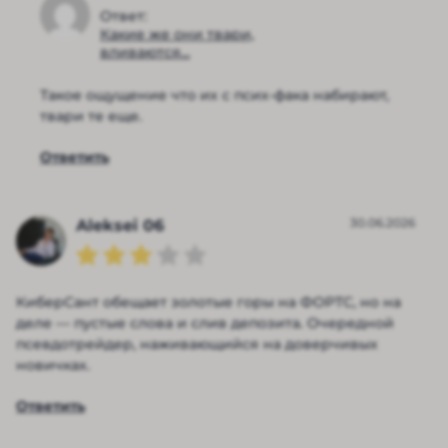
Ответ:
Какие же они твари,
вливаются...
Такое ощущение что их с псих-фака набирают,
твари те еще.
Ответить
30.06.2026
Aleksei 06
КиберСант обещает золотые горы на ФОРТС, но на
деле — пустые слова и слив депозита. Очередной
псевдотрейдер, наживающийся на доверчивых
новичках.
Ответить