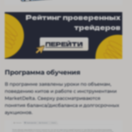
Рейтинг проверенных
трейдеров
ПЕРЕЙТИ
Программа обучения
В программе заявлены уроки по объемам,
поведению китов и работе с инструментами
MarketDelta. Сверху рассматриваются
понятия баланса/дисбаланса и долгосрочных
аукционов.