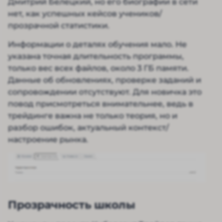
Дмитрий Белецкий, но его биографии в сети
нет, как успешных кейсов учеников/
прозрачной статистики.
Информации о деталях обучения мало. Не
указана точная длительность программы,
только вес всех файлов, около 3 ГБ памяти.
Данные об обновлениях, проверке заданий и
сопровождении отсутствуют. Для новичка это
повод присмотреться внимательнее, ведь в
трейдинге важна не только теория, но и
разбор ошибок, актуальный контекст/
настроение рынка.
Прозрачность школы