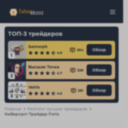
ТОП-3 трейдеров
Samorph
Обзор
364
4.9
1
Высшая Точка
Обзор
328
4.7
2
Velrix
Обзор
281
4.6
3
Главная
Рейтинг лучших трейдеров
Киберсант Трейдер Forts