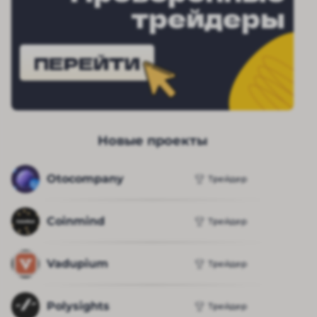
трейдеры
ПЕРЕЙТИ
Новые проекты
Otocompany
Трейдер
Coinmind
Трейдер
Vadupium
Трейдер
Polysights
Трейдер