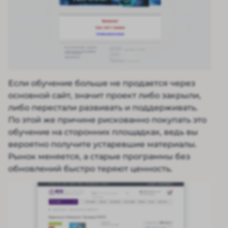
Если обучение больше не продается через
основной сайт, значит проект либо закрыли,
либо перестали развивать и поддерживать.
По этой же причине рискованно покупать это
обучение на сторонних площадках, ведь вы
вероятно получите устаревшие материалы.
Рынок меняется, а старые программы без
обновлений быстро теряют ценность.