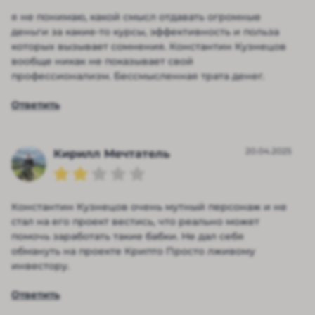
я не понимаю, какой смысл отдавать огромные
деньги за какие-то курсы, эффективность и польза
которых вызывает сомнения. Константин Кузнецов
вообще никак не показывает свой
профессионализм. Бессмысленная трата денег.
Ответить
20.04.2025
Кирилл Мечтатель
Константин Кузнецов очень мутный персонаж и не
стал на его проект вестись, что реально может
помочь заработать такие бабки. Не дал себя
обмануть на проекте Крипто Просто лживому
инвестору.
Ответить