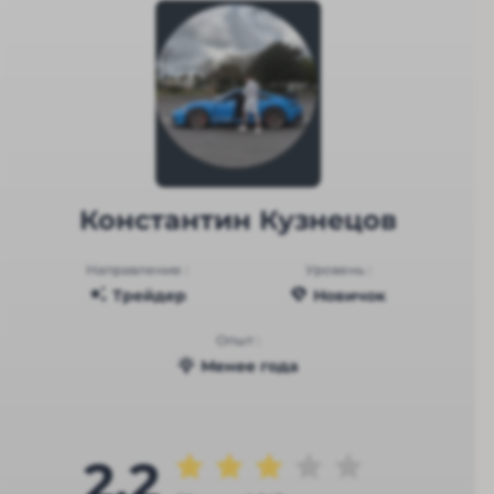
Константин Кузнецов
Направление :
Уровень :
Трейдер
Новичок
Опыт :
Менее года
2.2