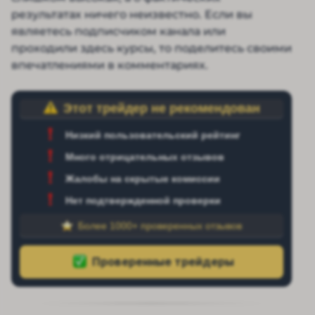
результатах ничего неизвестно. Если вы
являетесь подписчиком канала или
проходили здесь курсы, то поделитесь своими
впечатлениями в комментариях.
Этот трейдер не рекомендован
Низкий пользовательский рейтинг
Много отрицательных отзывов
Жалобы на скрытые комиссии
Нет подтвержденной проверки
Более 1000+ проверенных отзывов