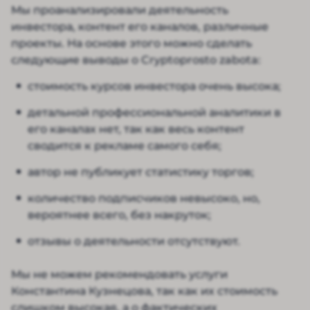
Мы проанализировали деятельность
инвестора, контент его каналов, различные
проекты. На основе этого можно сделать
следующие выводы о Cryptoprosto zabota:
стоимость курсов инвестора очень высока;
детальной профессиональной аналитики в
его каналах нет, так как весь контент
сводится к рекламе самого себя;
автор не публикует статистику торгов;
количество подписчиков невысоко, но,
вероятнее всего, без накруток;
отзывы о деятельности отсутствуют.
Мы не можем рекомендовать услуги
Константина Кузнецова, так как их стоимость
слишком высокая, а о фактических