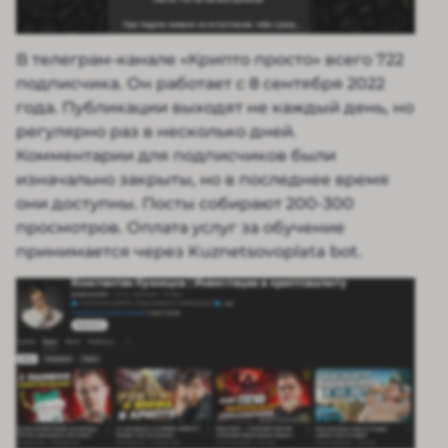
В телеграм-канале «Крипто просто» всего 722
подписчика. Он работает с 8 сентября 2022
года. Публикации выходят не каждый день, но
регулярно раз в несколько дней.
Комментарии для подписчиков были
изначально закрыты, но в последнее время
они доступны. Посты собирают 200-300
просмотров. Оплата услуг за обучение
принимается через Kuznetsovoplata bot.