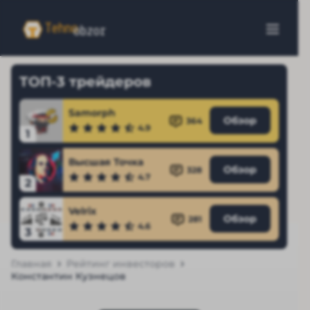
ТОП-3 трейдеров
Samorph
Обзор
364
4.9
1
Высшая Точка
Обзор
328
4.7
2
Velrix
Обзор
281
4.6
3
Главная
Рейтинг инвесторов
Константин Кузнецов