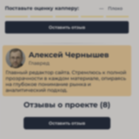
Поставьте оценку капперу:
— 
Плохо
Оставить отзыв
Алексей Чернышев
Главред
Главный редактор сайта. Стремлюсь к полной
прозрачности в каждом материале, опираясь
на глубокое понимание рынка и
аналитический подход.
Отзывы о проекте (8)
Оставить отзыв