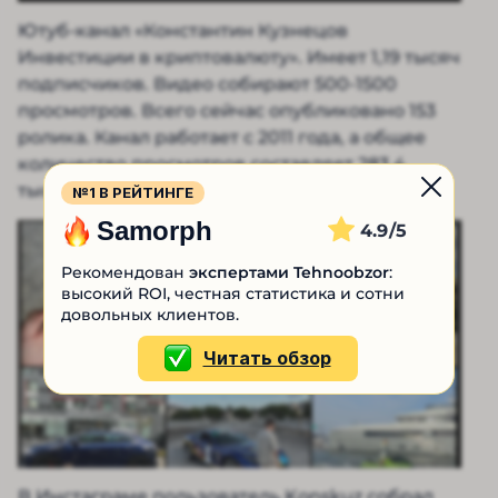
Ютуб-канал «Константин Кузнецов
Инвестиции в криптовалюту». Имеет 1,19 тысяч
подписчиков. Видео собирают 500-1500
просмотров. Всего сейчас опубликовано 153
ролика. Канал работает с 2011 года, а общее
количество просмотров составляет 283,4
тысячи.
№1 В РЕЙТИНГЕ
Samorph
4.9
Рекомендован
экспертами Tehnoobzor
:
высокий ROI, честная статистика и сотни
довольных клиентов.
Читать обзор
В Инстаграме пользователь Konskuz собрал