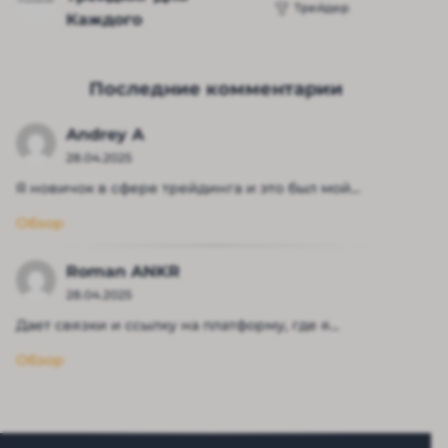
Трейдер
Каждого
Последние комментарии
Andrey A
28.04.2025
Я новичок в сфере трейдинга и это был мой...
Обзор
Roman ANKR
28.04.2025
Дает связки и ссылку на платформу, где я...
Обзор