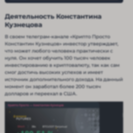
Деятельность Константина
Кузнецова
В своем телеграм-канале «Крипто Просто
Константин Кузнецов» инвестор утверждает,
что может любого человека практически с
нуля. Он хочет обучить 100 тысяч человек
инвестированию в криптовалюту, так как сам
смог достичь высоких успехов и имеет
источник дополнительного дохода. На данный
момент он заработал более 200 тысяч
долларов и переехал в США.