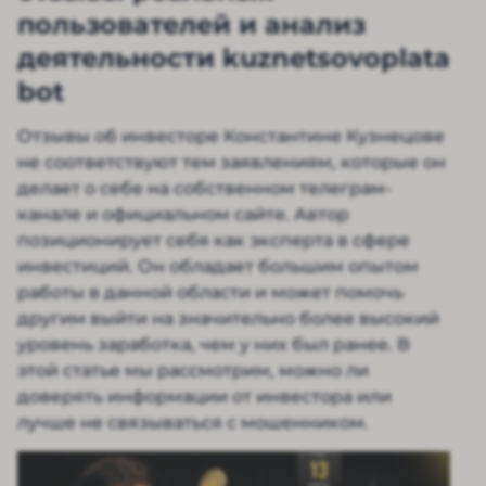
пользователей и анализ
деятельности kuznetsovoplata
bot
Отзывы об инвесторе Константине Кузнецове
не соответствуют тем заявлениям, которые он
делает о себе на собственном телеграм-
канале и официальном сайте. Автор
позиционирует себя как эксперта в сфере
инвестиций. Он обладает большим опытом
работы в данной области и может помочь
другим выйти на значительно более высокий
уровень заработка, чем у них был ранее. В
этой статье мы рассмотрим, можно ли
доверять информации от инвестора или
лучше не связываться с мошенником.