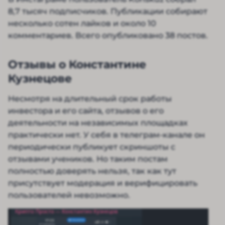
8,7 тысяч подписчиков. Публикации собирают
несколько сотен лайков и около 10
комментариев. Всего опубликовано 38 постов.
Отзывы о Константине
Кузнецове
Несмотря на длительный срок работы
инвестора и его сайта, отзывов о его
деятельности на независимых площадках
практически нет. У себя в телеграм-канале он
периодически публикует скриншоты с
отзывами учеников. Но таким постам
полностью доверять нельзя, так как тут
присутствует модерация и верифицировать
пользователей невозможно.