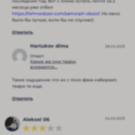
последний год. Вот с этими кстати, почти за 2
месяца уже отбил
https://tehnoobzor.com/samorph-obzor/
. Но явно
было бы лучше, если бы не спускал)
Ответить
Hartukov dima
28.04.2025
Ответ:
Какие же они твари,
вливаются...
Такое ощущение что их с псих-фака набирают,
твари те еще.
Ответить
24.04.2025
Aleksei 06