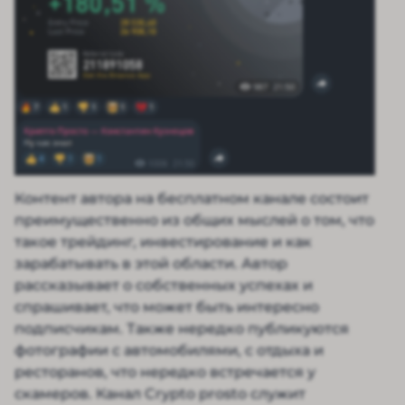
Контент автора на бесплатном канале состоит
преимущественно из общих мыслей о том, что
такое трейдинг, инвестирование и как
зарабатывать в этой области. Автор
рассказывает о собственных успехах и
спрашивает, что может быть интересно
подписчикам. Также нередко публикуются
фотографии с автомобилями, с отдыха и
ресторанов, что нередко встречается у
скамеров. Канал Crypto prosto служит