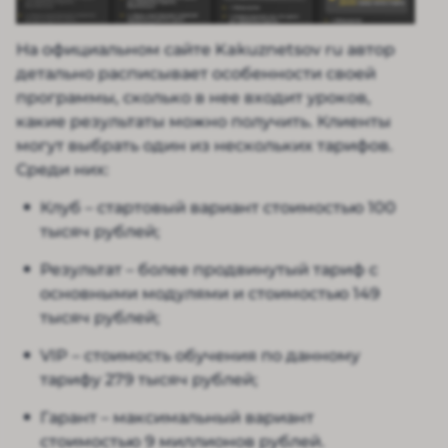
На официальном сайте Kakuznetsov ru автор
детально расписывает особенности своей
программы, сколько в нее входит уроков,
какие результаты можно получить. Клиенты
могут выбрать один из нескольких тарифов.
Среди них:
Клуб – стартовый вариант стоимостью 100
тысяч рублей;
Результат – более продвинутый тариф с
основными модулями и стоимостью 149
тысяч рублей;
VIP – стоимость обучения по данному
тарифу 279 тысяч рублей;
Гарант – максимальный вариант
стоимостью 9 миллионов рублей.