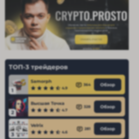
ТОП-3 трейдеров
Samorph
Обзор
364
4.9
1
Высшая Точка
Обзор
328
4.7
2
Velrix
Обзор
281
4.6
3