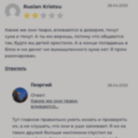
28.04.2025
Ruslan Krietsu
Какие же они твари, вливаются в доверие, тянут
сука и тянут. А ты им веришь, потому что общаются
так, будто вы детей крестили. А в конце попадаешь в
блок и ни денег ни вымышленного кума нет. Я прям
разочарован.
Ответить
Георгий
28.04.2025
Ответ:
Какие же они твари,
вливаются...
Тут главное правильно уметь искать и проверять
их, а не слушать, что они в уши заливают. Я из-за
таких друзей больше миллиона спустил за