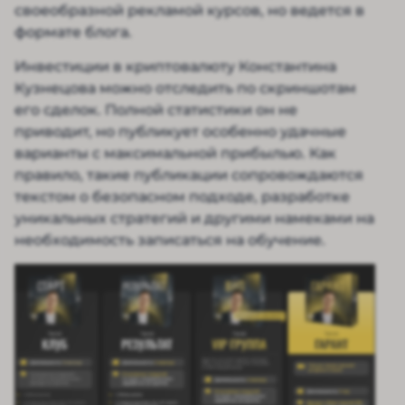
своеобразной рекламой курсов, но ведется в
формате блога.
Инвестиции в криптовалюту Константина
Кузнецова можно отследить по скриншотам
его сделок. Полной статистики он не
приводит, но публикует особенно удачные
варианты с максимальной прибылью. Как
правило, такие публикации сопровождаются
текстом о безопасном подходе, разработке
уникальных стратегий и другими намеками на
необходимость записаться на обучение.