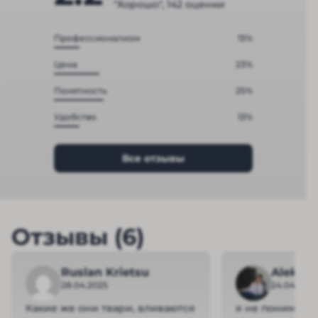
"Хорошо", 142 оценки
Профессионализм
13%
Цена
23%
Понятность
25%
Удобство
13%
Все отзывы
Отзывы (6)
Ruslan Krietsu
Aleksei
28.04.2025
24.04.2025
Какие же они твари, вливаются
я не понимаю, 