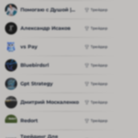
Помогаю с Душой |...
Трейдер
Александр Исаков
Трейдер
vs Pay
Трейдер
Bluebirdsrl
Трейдер
Gpt Strategy
Трейдер
Дмитрий Москаленко
Трейдер
Redort
Трейдер
Трейдинг Для 