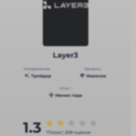
Layer3
Направление :
Уровень :
Трейдер
Новичок
Опыт :
Менее года
1.3
"Плохо", 209 оценок