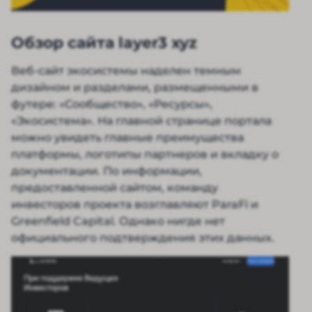
Обзор сайта layer3 xyz
Веб-сайт экосистемы наделен темным
дизайном и разделами, размещенными в
футере: «Сообщество», «Ресурсы»,
«Экосистема». На главной странице портала
можно увидеть главные преимущества
платформы, логотипы партнеров и вкладку о
документации. По информации,
предоставленной сайтом, команду
инвесторов проекта возглавляют ParaFi и
Greenfield Capital. Однако нигде нет
официального подтверждения этих данных.