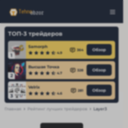
ТОП-3 трейдеров
Samorph
Обзор
364
4.9
1
Высшая Точка
Обзор
328
4.7
2
Velrix
Обзор
281
4.6
3
Главная
Рейтинг лучших трейдеров
Layer3