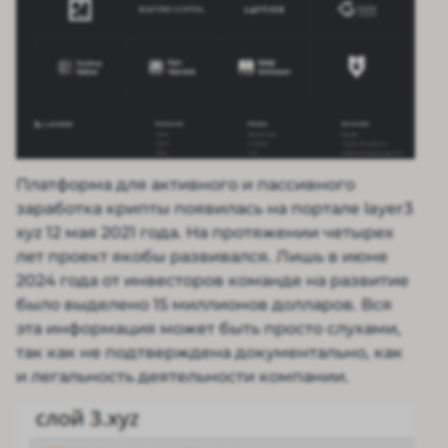
Платформа для активного и пассивного
заработка крипты появилась на портале layer3
xyz 12 мая 2021 года. На протяжении четырех
лет проект якобы развивался. Лишь в июне
2024 года от инвесторов команде на развитие
было выделено 15 миллионов долларов. Вся
эта информация может быть просто слухами,
так как не подтверждена документально, как
и легальность деятельности компании.