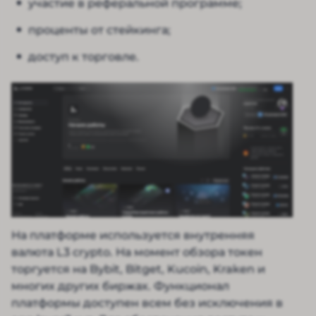
участие в реферальной программе;
проценты от стейкинга;
доступ к торговле.
На платформе используется внутренняя
валюта L3 crypto. На момент обзора токен
торгуется на Bybit, Bitget, Kucoin, Kraken и
многих других биржах. Функционал
платформы доступен всем без исключения в