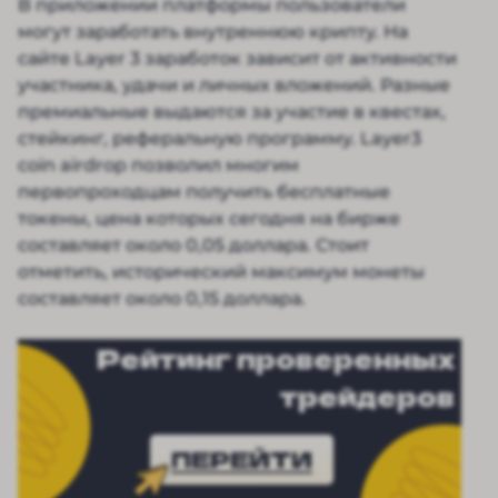
В приложении платформы пользователи
могут заработать внутреннюю крипту. На
сайте Layer 3 заработок зависит от активности
участника, удачи и личных вложений. Разные
премиальные выдаются за участие в квестах,
стейкинг, реферальную программу. Layer3
coin airdrop позволил многим
первопроходцам получить бесплатные
токены, цена которых сегодня на бирже
составляет около 0,05 доллара. Стоит
отметить, исторический максимум монеты
составляет около 0,15 доллара.
Рейтинг проверенных
трейдеров
ПЕРЕЙТИ