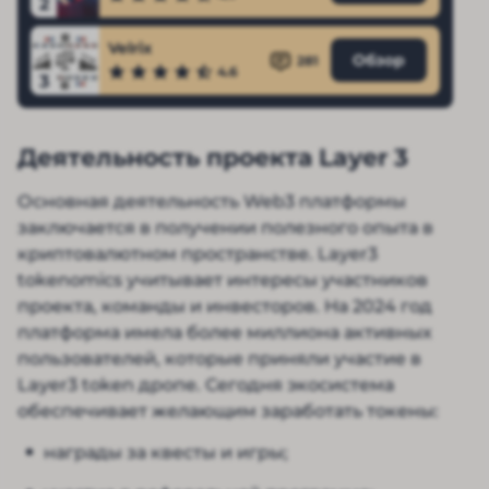
2
Velrix
Обзор
281
4.6
3
Деятельность проекта Layer 3
Основная деятельность Web3 платформы
заключается в получении полезного опыта в
криптовалютном пространстве. Layer3
tokenomics учитывает интересы участников
проекта, команды и инвесторов. На 2024 год
платформа имела более миллиона активных
пользователей, которые приняли участие в
Layer3 token дропе. Сегодня экосистема
обеспечивает желающим заработать токены:
награды за квесты и игры;