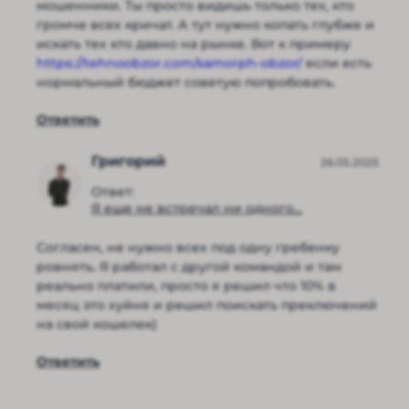
мошенники. Ты просто видишь только тех, кто
громче всех кричат. А тут нужно копать глубже и
искать тех кто давно на рынке. Вот к примеру
https://tehnoobzor.com/samorph-obzor/
если есть
нормальный бюджет советую попробовать.
Ответить
Григорий
26.05.2025
Ответ:
Я еще не встречал ни одного...
Согласен, не нужно всех под одну гребенку
ровнять. Я работал с другой командой и там
реально платили, просто я решил что 10% в
месяц это хуйня и решил поискать преключений
на свой кошелек)
Ответить