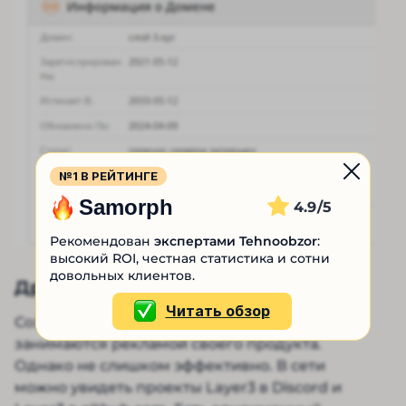
№1 В РЕЙТИНГЕ
Samorph
4.9
Рекомендован
экспертами Tehnoobzor
:
высокий ROI, честная статистика и сотни
довольных клиентов.
Другие проекты Layer3
Читать обзор
Создатели платформы для заработка крипты
занимаются рекламой своего продукта.
Однако не слишком эффективно. В сети
можно увидеть проекты Layer3 в Discord и