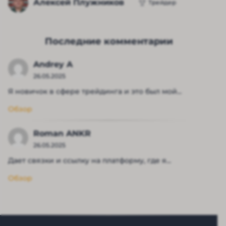
Алексей Плужников
Трейдер
Последние комментарии
Andrey A
26.05.2025
Я новичок в сфере трейдинга и это был мой...
Обзор
Roman ANKR
26.05.2025
Дает связки и ссылку на платформу, где я...
Обзор