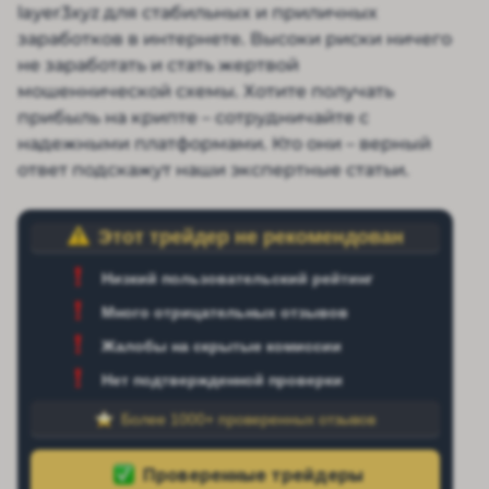
layer3xyz для стабильных и приличных
заработков в интернете. Высоки риски ничего
не заработать и стать жертвой
мошеннической схемы. Хотите получать
прибыль на крипте – сотрудничайте с
надежными платформами. Кто они – верный
ответ подскажут наши экспертные статьи.
Этот трейдер не рекомендован
Низкий пользовательский рейтинг
Много отрицательных отзывов
Жалобы на скрытые комиссии
Нет подтвержденной проверки
Более 1000+ проверенных отзывов