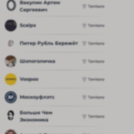
Вакулин Артем 
Трейдер
Сергеевич
Scalpx
Трейдер
Питер Рубль Бережёт
Трейдер
Шопоголичка
Трейдер
Voopoo
Трейдер
Москоуфлэтс
Трейдер
Больше Чем 
Трейдер
Экономика