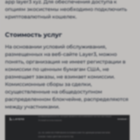
app layer3 xyz. Для обеспечения доступа к
опциям экосистемы необходимо подключить
криптовалютный кошелек.
Стоимость услуг
На основании условий обслуживания,
размещенных на веб-сайте Layer3, можно
понять, организация не имеет регистрации в
комиссии по ценным бумагам США, не
размещает заказы, не взимает комиссии.
Комиссионные сборы за сделки,
осуществленные на общедоступном
распределенном блокчейне, распределяются
между участниками.