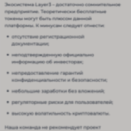
Экосистема Layer3 – достаточно сомнительное
предприятие. Теоретически бесплатные
токены могут быть плюсом данной
платформы. К минусам следует отнести:
отсутствие регистрационной
документации;
неподтвержденную официально
информацию об инвесторах;
непредоставление гарантий
конфиденциальности и безопасности;
небольшие заработки без вложений;
регуляторные риски для пользователей;
высокую волатильность криптовалюты.
Наша команда не рекомендует проект