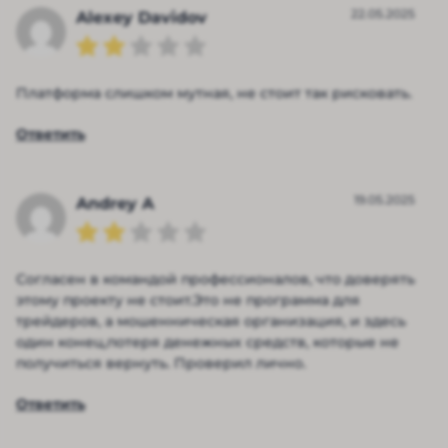
22.05.2025
Alexey Davidov
Платформа слишком мутная, не стоит так рисковать.
Ответить
19.05.2025
Andrey A
Согласен в командой профессионалов, что доверять
этому проекту не стоит.Это не программа для
трейдеров, а мошенническая организация, и здесь
один конец,потеря денежных средств, которые не
получиться вернуть. Проверил лично.
Ответить