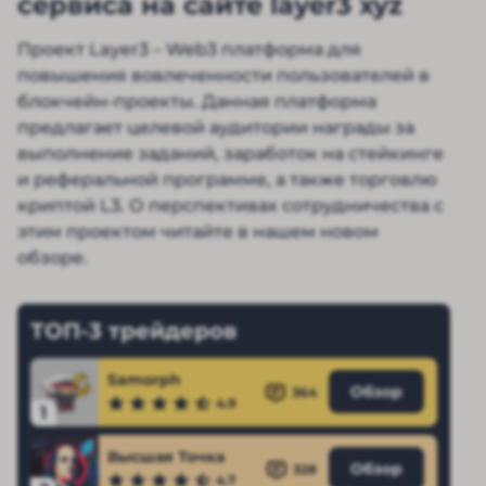
сервиса на сайте layer3 xyz
Проект Layer3 – Web3 платформа для
повышения вовлеченности пользователей в
блокчейн-проекты. Данная платформа
предлагает целевой аудитории награды за
выполнение заданий, заработок на стейкинге
и реферальной программе, а также торговлю
криптой L3. О перспективах сотрудничества с
этим проектом читайте в нашем новом
обзоре.
ТОП-3 трейдеров
Samorph
Обзор
364
4.9
1
Высшая Точка
Обзор
328
4.7