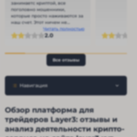
занимаетс криптой, все
поголовно мошенники,
которые просто наживаются за
наш счет. Этот ничем не
отличается от них
Читать полностью
2.0
Все отзывы
Навигация
Обзор платформа для
трейдеров Layer3: отзывы и
анализ деятельности крипто-