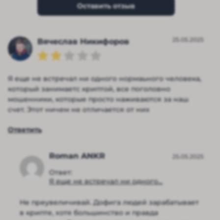
Оставить отзыв
25.05.2025
Вячеслав Никифоров
Я еще не встречал ни одного нормаьного человека,
который занимаетс криптой, все поголовно
мошенники, которые просто наживаются за наш
счет. Этот ничем не отличается от них
Ответить
Roman ANKR
25.05.2025
Ответ:
Я еще не встречал ни одного...
Не преувеличивай. Дофига людей зарабатывает
в крипте, хотя большинство и правда