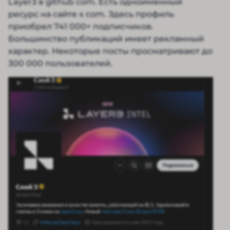
Layer3 в github com. Есть одноименный
ресурс на сайте x com. Здесь профиль
приобрел 741 000+ подписчиков.
Большинство публикаций имеет рекламный
характер. Некоторые посты просматривают до
300 000 пользователей.