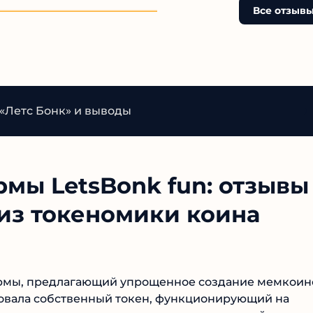
стыдно кому-то сказать,
Все отзывы
а влез...
«Летс Бонк» и выводы
мы LetsBonk fun: отзывы
из токеномики коина
ормы, предлагающий упрощенное создание
ния презентовала собственный токен,