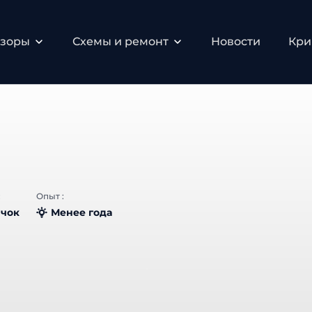
зоры
Схемы и ремонт
Новости
Крип
Опыт :
чок
Менее года