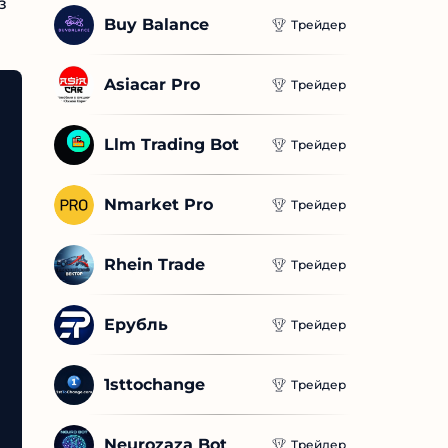
м
Buy Balance
Трейдер
Asiacar Pro
Трейдер
Llm Trading Bot
Трейдер
Nmarket Pro
Трейдер
Rhein Trade
Трейдер
Ерубль
Трейдер
1sttochange
Трейдер
Neurozaza Bot
Трейдер