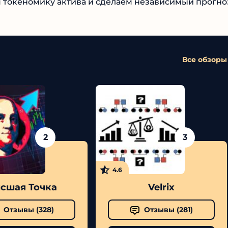
бзоре проанализируем токеномику актива и сделае
 проекта.
Все обзоры
2
3
4.6
шая Точка
Velrix
Отзывы (
328
)
Отзывы (
281
)