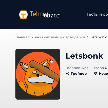
Тесты и об
Главная
Рейтинг лучших трейдеров
Letsbonk
Letsbonk
Направление :
Уровень :
Трейдер
Нови