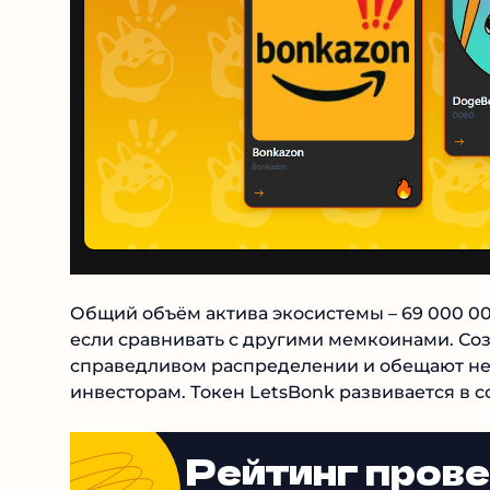
Общий объём актива экосистемы – 69 000 00
предложением, если сравнивать с другими 
внимание инвесторов на справедливом расп
часть первым или крупным инвесторам. Токен
концепцией компании «всё для народа».