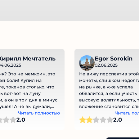
Кирилл Мечтатель
Egor Sorokin
4.06.2025
02.06.2025
к? Это не мемкоин, это
Не вижу перспектив этой
й боли! Купил на
монеты, слишком недолго
е, токенов столько, что
на рынке, а уже успела
ь вот-вот на Луну
обвалится, а если учесть
, а он в три дня в минус
высокую волатильность, т
ушёл! А чё вы думали,
вложение становится сл
елеге одни боты пляшут и
Читать полностью
рисковым ! Я пас!
Читать по
2.0
2.0
уга лайкают! Ни
й карты, ни логики,
вброс и пошли по домам!