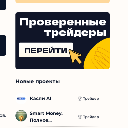
до
ще
те
Проверенные
трейдеры
ПЕРЕЙТИ
Новые проекты
Каспи AI
Трейдер
Smart Money. 
Трейдер
Полное...