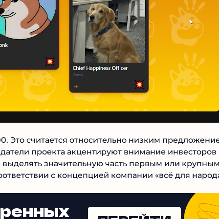
0. Это считается относительно низким
мемкоинами. Создатели проекта акцентируют
ределении и обещают не выделять значительную
 LetsBonk развивается в соответствии с