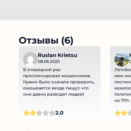
Отзывы (6)
Ruslan Krietsu
08.06.2025
0
В очередной раз
Летсбон
проспонсировал мошенников.
мем мое
Нужно было сначала проверить,
листинг
оказывается везде пишут, что
казалос
они давно разводят людей(
полетим
на 70% 
там в т
2.0
друг др
дорожно
просто 