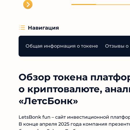
Мне аж 
что я туд
Навигация
Общая информация о токене
Отзывы о 
Обзор токена платфор
о криптовалюте, анал
«ЛетсБонк»
LetsBonk fun – сайт инвестиционной платф
мемкоинов. В конце апреля 2025 года компа