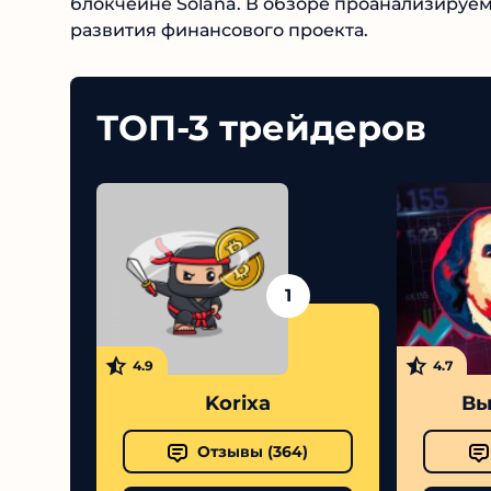
функционирующий на блокчейне Solana. В о
независимый прогноз развития финансового
ТОП-3 трейдеров
1
4.9
4.7
Korixa
Выс
Отзывы (
364
)