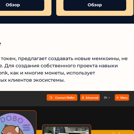
Обзор
Обзор
токен, предлагает создавать новые мемкоины, не
. Для создания собственного проекта навыки
Korixa
№1 В РЕЙТИНГЕ
nk, как и многие монеты, использует
ых клиентов экосистемы.
4.9
Рекомендован
экспертами
Tehnoobzor
: высокий ROI, честная
статистика и сотни довольных
клиентов.
Читать обзор