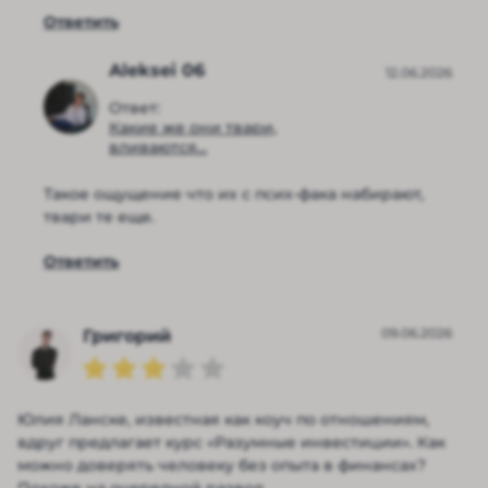
Ответить
Aleksei 06
12.06.2026
Ответ:
Какие же они твари,
вливаются...
Такое ощущение что их с псих-фака набирают,
твари те еще.
Ответить
09.06.2026
Григорий
Юлия Ланске, известная как коуч по отношениям,
вдруг предлагает курс «Разумные инвестиции». Как
можно доверять человеку без опыта в финансах?
Похоже на очередной развод.