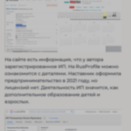
На сайте есть информация, что у автора
зарегистрированное ИП. На RusProfile можно
ознакомится с деталями. Наставник оформила
предпринимательство в 2021 году, но
лицензий нет. Деятельность ИП значится, как
дополнительное образование детей и
взрослых.