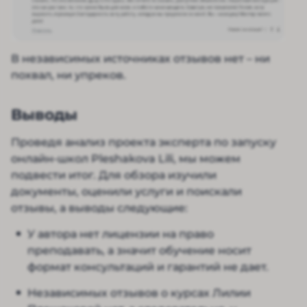
В независимых источниках отзывов нет – ни
похвал, ни упреков.
Выводы
Проведя анализ проекта эксперта по запуску
онлайн-школ Pleshakova Lili, мы можем
подвести итог. Для обзора изучили
документы, оценили услуги и поискали
отзывы, а выводы следующие:
У автора нет лицензии на право
преподавать, а значит обучение носит
формат консультаций и гарантий не дает.
Независимых отзывов о курсах Лилии