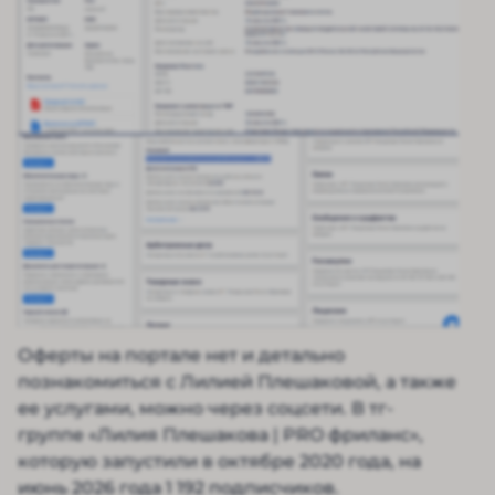
Оферты на портале нет и детально
познакомиться с Лилией Плешаковой, а также
ее услугами, можно через соцсети. В тг-
группе «Лилия Плешакова | PRO фриланс»,
которую запустили в октябре 2020 года, на
июнь 2026 года 1 192 подписчиков.