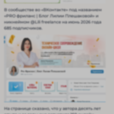
В сообществе во «ВКонтакте» под названием
«PRO фриланс | Блог Лилии Плешаковой» и
никнеймом @Lili freelance на июнь 2026 года
685 подписчиков.
На странице сказано, что у автора десять лет