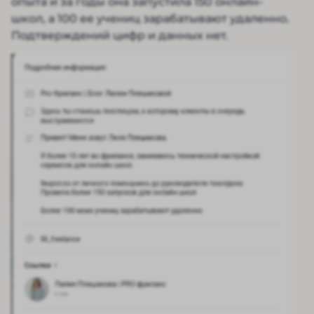
опыта и за годы она запустила 150 онлайн-
школ, а 100 ее учениц зарабатывают удаленно.
Подтверждений цифр и данных нет.