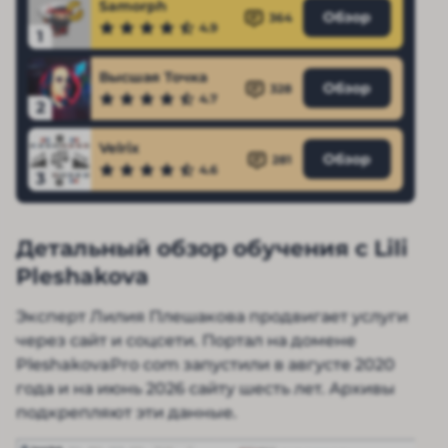
Samorph
Обзор
364
4.9
1
Высшая Точка
Обзор
328
4.7
2
Velrix
Обзор
281
4.6
3
Детальный обзор обучения с Lili
Pleshakova
Эксперт Лилия Плешакова продвигает услуги
через сайт и соцсети. Портал на домене
PleshakovaPro com запустили в августе 2020
года и на июнь 2026 сайту шесть лет. Архивы
подкрепляют эти данные.