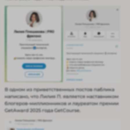
В одном из приветственных постов паблика
написано, что Лилия П. является наставником
блогеров-миллионников и лауреатом премии
GetAward 2025 года GetCourse.