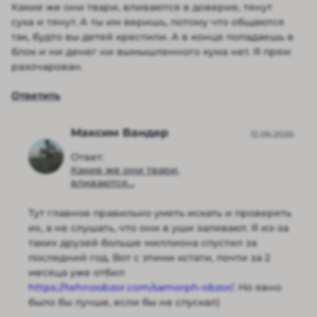
Какие же они твари, вливаются в доверие, тянут
сука и тянут. А ты им веришь, потому что общаются
так, будто вы детей крестили. А в конце попадаешь в
блок и ни денег ни вымышленного кума нет. Я прям
разочарован.
Ответить
Максим Вандер
12.06.2026
Ответ:
Какие же они твари,
вливаются...
Тут главное правильно уметь искать и проверять
их, а не слушать, что они в уши заливают. Я из-за
таких друзей больше миллиона спустил за
последний год. Вот с этими кстати, почти за 2
месяца уже отбил
https://tehnoobzor.com/samorph-obzor/
. Но явно
было бы лучше, если бы не спускал)