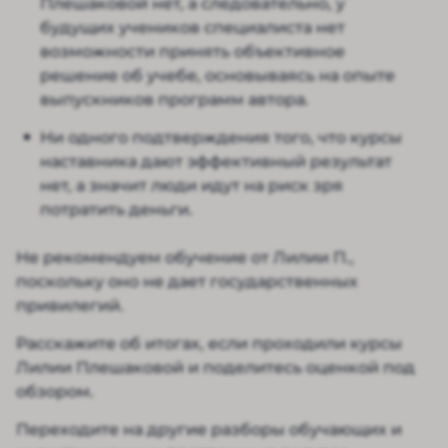
Плешаковой нет, а следовательно, у
будущих учеников специалиста нет
возможности принять объективное
решение об учебе, основываясь на опыте
выпускников программ автора.
Ни одного подтверждения того, что курсы
наставника дают эффективный результат
нет, а значит люди идут на риск зря
потратить деньги.
Не рекомендуем обучение от Лилии П.,
поскольку оно не дает государственных
привилегий.
Расскажите об итогах, если проходили курсы
Лилии Плешаковой и поделитесь оценкой под
обзором.
Переходите на другие разборы обучающих и