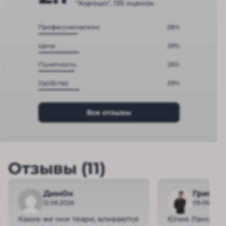
"Хорошо", 135 оценок
Профессионализм
28%
Цена
29%
Понятность
26%
Удобство
29%
Все отзывы
Отзывы (11)
Дим0н
Григор
12.06.2026
09.06.2026
Какие же они твари, вливаются
Юлия Ланске, и