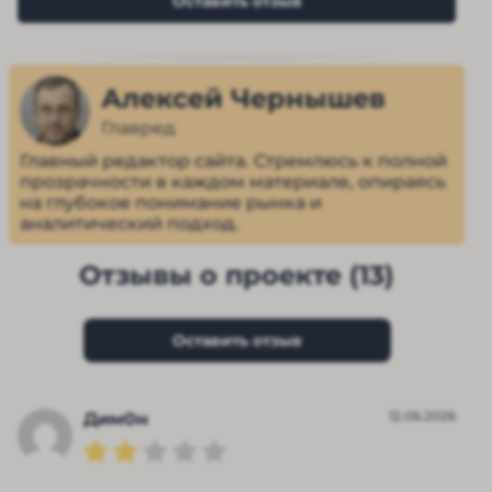
Оставить отзыв
Алексей Чернышев
Главред
Главный редактор сайта. Стремлюсь к полной
прозрачности в каждом материале, опираясь
на глубокое понимание рынка и
аналитический подход.
Отзывы о проекте (13)
Оставить отзыв
12.06.2026
Дим0н