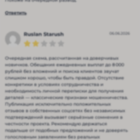
Ответить
06.06.2026
Ruslan Starush
Очередная схема, рассчитанная на доверчивых
новичков. Обещания ежедневных выплат до 8 000
рублей без вложений и поиска клиентов звучат
слишком хорошо, чтобы быть правдой. Отсутствие
конкретики в условиях сотрудничества и
необходимость личной переписки для получения
деталей — классические признаки мошенничества.
Публикация исключительно положительных
отзывов в собственных соцсетях без независимых
подтверждений вызывает серьёзные сомнения в
честности проекта. Рекомендую держаться
подальше от подобных предложений и не доверять
голословным заявлениям без реальных