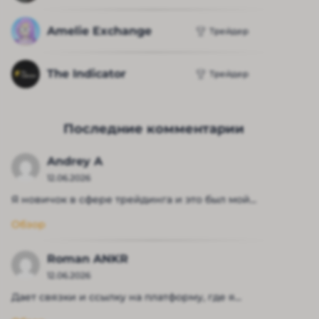
Amelie Exchange
Трейдер
The Indicator
Трейдер
Последние комментарии
Andrey A
12.06.2026
Я новичок в сфере трейдинга и это был мой...
Обзор
Roman ANKR
12.06.2026
Дает связки и ссылку на платформу, где я...