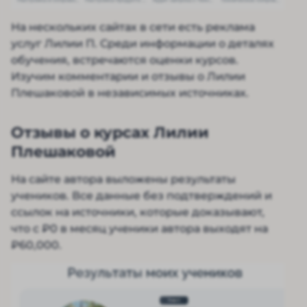
На нескольких сайтах в сети есть реклама
услуг Лилии П. Среди информации о деталях
обучения, встречаются оценки курсов.
Изучим комментарии и отзывы о Лилии
Плешаковой в независимых источниках.
Отзывы о курсах Лилии
Плешаковой
На сайте автора выложены результаты
учеников. Все данные без подтверждений и
ссылок на источники, которые доказывают,
что с ₽0 в месяц ученики автора выходят на
₽60,000.