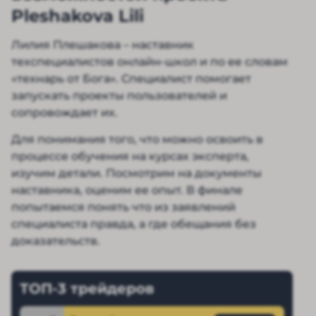
Pleshakova Lili
Лилия Плешакова – наставник
техспециалистов онлайн-школ и по ее словам
«технарь от Бога». Специалист помогает
запускать проекты пользователей и
сопровождает их.
Для понимания того, что можно освоить в
процессе обучения на курсах эксперта,
изучим детали. Посмотрим на документы
наставника, оценим ее опыт. В финале
попытаемся понять что из заявлений
специалиста правда, а где обещания без
доказательств.
ТОП-3 трейдеров