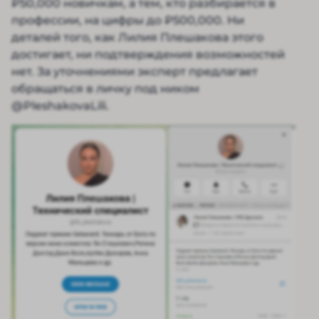
₽50,000 новичкам, а тем, кто разбирается в
профессии, на цифры до ₽500,000. Ни
деталей того, как Лилия Плешакова этого
достигает, ни подтверждения возможностей
нет. За уточнениями эксперт предлагает
обращаться в личку под ником
@PleshakovaLili.