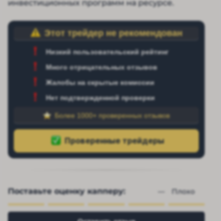
инвестиционных программ на ресурсе.
Этот трейдер не рекомендован
Низкий пользовательский рейтинг
Много отрицательных отзывов
Жалобы на скрытые комиссии
Нет подтвержденной проверки
Более 1000+ проверенных отзывов
Поставьте оценку капперу:
— 
Плохо