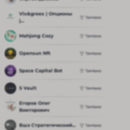
Vix&greex | Опционы 
Трейдер
|...
Mahjong Cozy
Трейдер
Opensun Nft
Трейдер
Space Capital Bot
Трейдер
S Vault
Трейдер
Егоров Олег 
Трейдер
Викторович
Вшэ Стратегический...
Трейдер