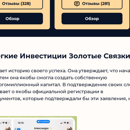
шая Точка
Velrix
Отзывы (
328
)
Отзывы (
281
)
Обзор
Обзор
№1 В РЕЙТИНГЕ
егкие Инвестиции Золотые Связки
Samorph
т историю своего успеха. Она утверждает, что
4.9
нете. Затем она якобы смогла создать собственную
огомиллионный капитал. В подтверждение своих
Рекомендован
экспертами
сказывает о якобы официальной регистрации в
Tehnoobzor
: высокий ROI, честная
статистика и сотни довольных
ментов, которые подтверждали бы эти заявления,
клиентов.