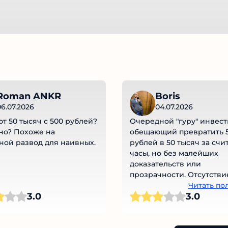
Roman ANKR
Boris
6.07.2026
04.07.2026
 50 тысяч с 500 рублей?
Очередной "гуру" инвест
о? Похоже на
обещающий превратить 5
ой развод для наивных.
рублей в 50 тысяч за счи
часы, но без малейших
доказательств или
прозрачности. Отсутстви
лицензий, непрозрачные
Читать по
3.0
3.0
условия и сомнительные
– классический набор для
развода доверчивых