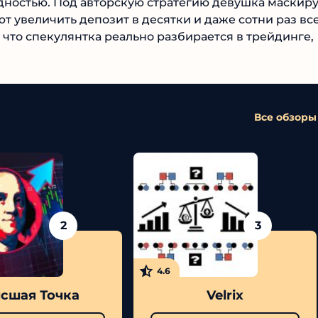
подписчикам передавать ей деньги для участия в
ностью. Под авторскую стратегию девушка
лям обещают увеличить депозит в десятки и даже
верждений того, что спекулянтка реально
Все обзоры
2
3
4.6