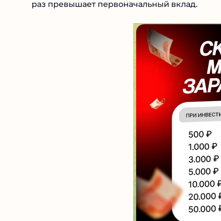
Основная услуга проекта Lyogkie Investitsii 
перевести деньги на банковскую карту и чер
раз превышает первоначальный вклад.