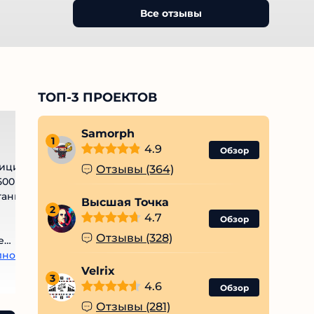
Все отзывы
ТОП-3 ПРОЕКТОВ
Samorph
1
4.9
Обзор
иций,
Отзывы (364)
00
танные
Высшая Точка
2
4.7
Обзор
Отзывы (328)
е
лностью
 отзывы
Velrix
3
4.6
Обзор
Отзывы (281)