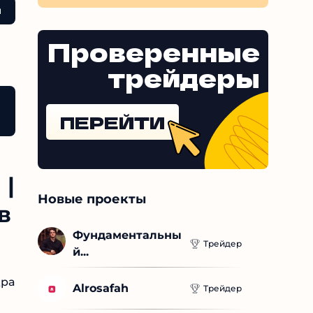
роект –
Проверенные
ебуют
ой
трейдеры
 | Золотые Связки от инвесторов
Выводы
ПЕРЕЙТИ
Новые проекты
е
Фундаментальны
Трейдер
й...
Alrosafah
Трейдер