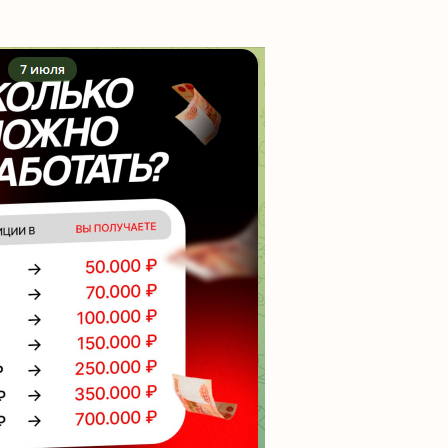
– раскрутка депозита. Пользователям предлагают
ез несколько часов получить сумму, которая во мног