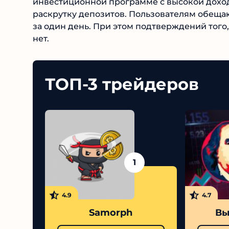
Александра Александровна. Она предлагает 
инвестиционной программе с высокой доход
маскирует раскрутку депозитов. Пользовате
сотни раз всего за один день. При этом подт
разбирается в трейдинге, нет.
ТОП-3 трейдеров
1
4.9
4.7