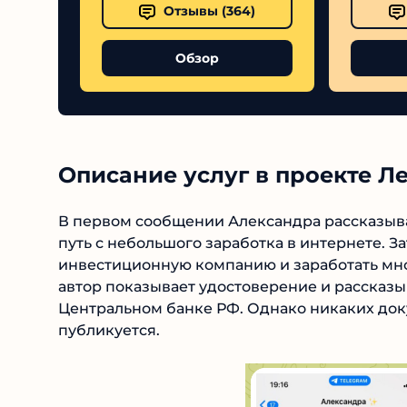
Samorph
Выс
Отзывы (
364
)
Обзор
Описание услуг в проекте Л
В первом сообщении Александра рассказывае
начала путь с небольшого заработка в интер
инвестиционную компанию и заработать мн
слов автор показывает удостоверение и рас
Центральном банке РФ. Однако никаких доку
не публикуется.