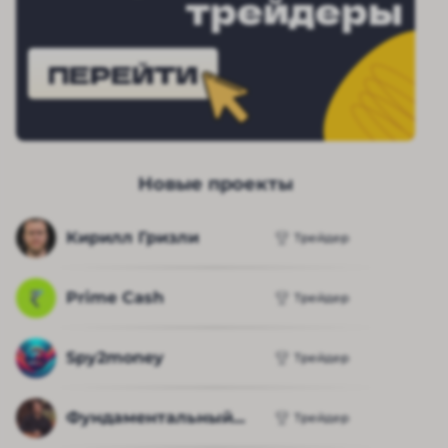
трейдеры
ПЕРЕЙТИ
Новые проекты
Кирилл Гризли
Трейдер
Prime Cash
Трейдер
Spy2money
Трейдер
Фундаментальный...
Трейдер