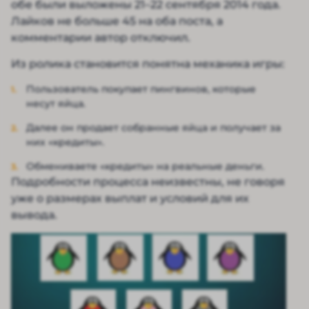
обе были выложены 21–22 сентября 2014 года.
Лайков не больше 45 на оба поста, а
комментарии автор отключил.
Из ролика становится понятна механика игры:
Пользователь покупает пингвинов, которые
несут яйца.
Далее он продает собранные яйца и получает за
них «кредиты».
Обмениваете «кредиты» на реальные деньги.
Подробности процесса неизвестны, не говоря
уже о размерах выплат и условий для их
вывода.