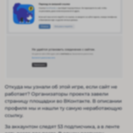
Откуда мы узнали об этой игре, если сайт не
работает? Организаторы проекта завели
страницу площадки во ВКонтакте. В описании
профиля мы и нашли ту самую неработающую
ссылку.
За аккаунтом следят 53 подписчика, а в ленте