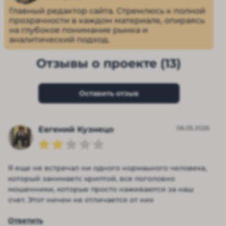
Главный редактор сайта. Стремлюсь к полной
прозрачности в каждом материале, опираясь
на глубокое понимание рынка и
аналитический подход.
Отзывы о проекте (13)
Оставить отзыв
06.05.2026
Евгений Кузнецо
Я еще не встречал ни одного нормаьного человека,
который занимаетс криптой, все поголовно
мошенники, которые просто наживаются за наш
счет. Этот ничем не отличается от них
Ответить