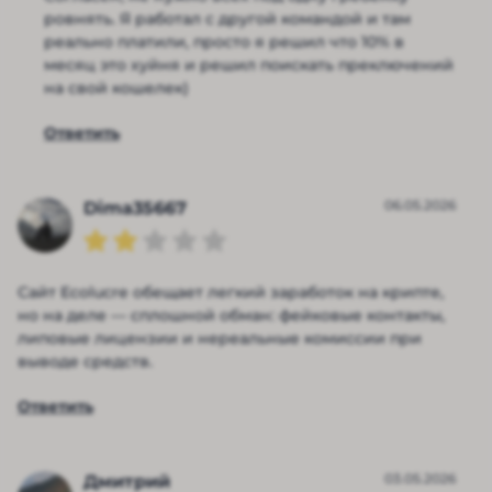
ровнять. Я работал с другой командой и там
реально платили, просто я решил что 10% в
месяц это хуйня и решил поискать преключений
на свой кошелек)
Ответить
06.05.2026
Dima35667
Сайт Ecolucre обещает легкий заработок на крипте,
но на деле — сплошной обман: фейковые контакты,
липовые лицензии и нереальные комиссии при
выводе средств.
Ответить
03.05.2026
Дмитрий