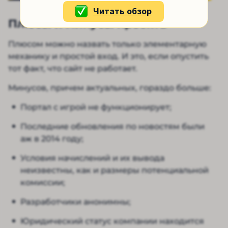
Читать обзор
Плюсы и минусы проекта
Плюсом можно назвать только элементарную
механику и простой вход. И это, если опустить
тот факт, что сайт не работает.
Минусов, причем актуальных, гораздо больше:
Портал с игрой не функционирует;
Последние обновления по новостям были
аж в 2014 году;
Условия начислений и их вывода
неизвестны, как и размеры потенциальной
комиссии;
Разработчики анонимны;
Юридический статус компании находится