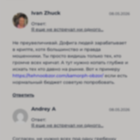
Ivan Zhuck
08.05.2026
Ответ:
Я еще не встречал ни одного...
Не преувеличивай. Дофига людей зарабатывает
в крипте, хотя большинство и правда
мошенники. Ты просто видишь только тех, кто
громче всех кричат. А тут нужно копать глубже и
искать тех кто давно на рынке. Вот к примеру
https://tehnoobzor.com/samorph-obzor/
если есть
нормальный бюджет советую попробовать.
Ответить
Andrey A
08.05.2026
Ответ:
Я еще не встречал ни одного...
Согласен, не нужно всех под одну гребенку