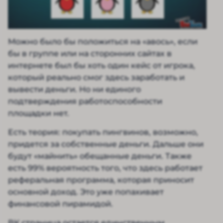
Можно было бы положиться на «авось», если
бы в группе или на сторонних сайтах в
интернете был бы хоть один кейс от игрока,
который реально смог здесь заработать и
вывести деньги. Но ни единого
подтверждения работоспособности
площадки нет.
Есть теория: покупать пингвинов, возможно,
придется за собственные деньги. Дальше они
будут «майнить» обещанные деньги. Также
есть 99% вероятность того, что здесь работает
реферальная программа, которая приносит
основной доход. Это уже попахивает
финансовой пирамидой.
ВК страница остается единственным