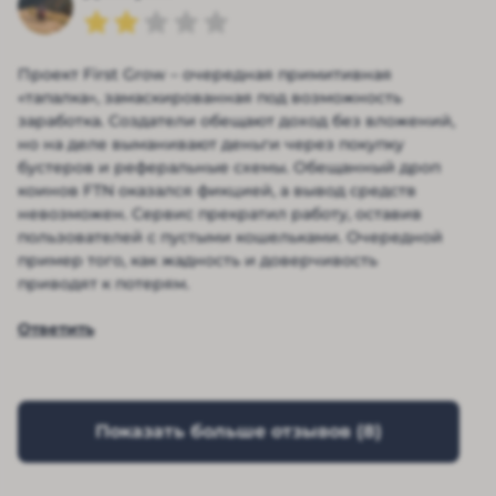
Проект First Grow – очередная примитивная
«тапалка», замаскированная под возможность
заработка. Создатели обещают доход без вложений,
но на деле выманивают деньги через покупку
бустеров и реферальные схемы. Обещанный дроп
коинов FTN оказался фикцией, а вывод средств
невозможен. Сервис прекратил работу, оставив
пользователей с пустыми кошельками. Очередной
пример того, как жадность и доверчивость
приводят к потерям.
Ответить
Показать больше отзывов (
8
)