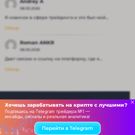
Andrey A
08.05.2026
Я новичок в сфере трейдинга и это был мой...
Обзор
Roman ANKR
08.05.2026
Дает связки и ссылку на платформу, где я...
Обзор
Хочешь зарабатывать на крипте с лучшими?
Подпишись на Telegram трейдера №1 —
инсайды, сигналы и реальная аналитика!
Рейтинг капперов
Перейти в Telegram