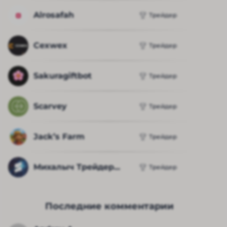
Alrosafah
Трейдер
Cexwex
Трейдер
Sakuragiftbot
Трейдер
Scarvey
Трейдер
Jack’s Farm
Трейдер
Михалыч Трейдер...
Трейдер
Последние комментарии