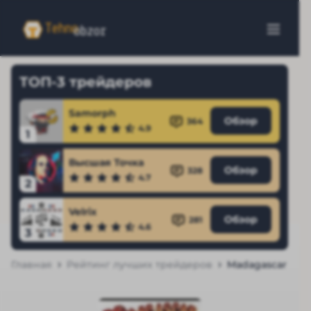
ТОП-3 трейдеров
Samorph
Обзор
364
4.9
1
Высшая Точка
Обзор
328
4.7
2
Velrix
Обзор
281
4.6
3
Главная
Рейтинг лучших трейдеров
Madagascar