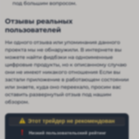
под большим вопросом.
Отзывы реальных
пользователей
Ни одного отзыва или упоминания данного
проекта мы не обнаружили. В интернете вы
можете найти фидбэки на одноименные
цифровые продукты, но к описанному случаю
они не имеют никакого отношения Если вы
застали приложение в работающем состоянии
или знаете, куда оно переехало, просим вас
оставить развернутый отзыв под нашим
обзором.
Этот трейдер не рекомендован
Низкий пользовательский рейтинг