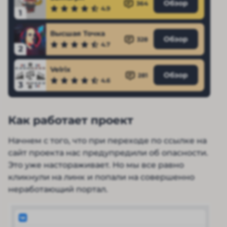
Обзор
364
4.9
1
Высшая Точка
Обзор
328
4.7
2
Velrix
Обзор
281
4.6
3
Как работает проект
Начнем с того, что при переходе по ссылке на
сайт проекта нас предупредили об опасности.
Это уже настораживает. Но мы все равно
кликнули на линк и попали на совершенно
неработающий портал.