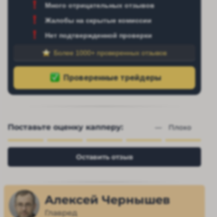
Много отрицательных отзывов
Жалобы на скрытые комиссии
Нет подтвержденной проверки
Более 1000+ проверенных отзывов
Поставьте оценку капперу:
— 
Плохо
Оставить отзыв
Алексей Чернышев
Главред