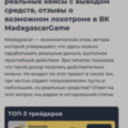
реальные кейсы с выводом
средств, отзывы о
возможном лохотроне в ВК
MadagascarGame
Madagascar — экономическая игра, авторы
которой утверждают, что здесь можно
зарабатывать реальные деньги, выполняя
простейшие действия. Эра тапалок показала,
что такой доход получать действительно
можно. Но входит ли этот проект в число тех,
где честно отдают пользователям пусть и
небольшие, но реальные средства? Ответ на
этот вопрос мы дадим в сегодняшней статье.
ТОП-3 трейдеров
Samorph