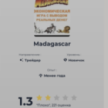
Madagascar
Направление :
Уровень :
Трейдер
Новичок
Опыт :
Менее года
1.3
"Плохо", 221 оценка