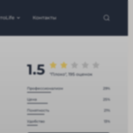
тоLife
Контакты
1.5
"Плохо", 195 оценок
Профессионализм
29%
Цена
25%
Понятность
21%
Удобство
13%