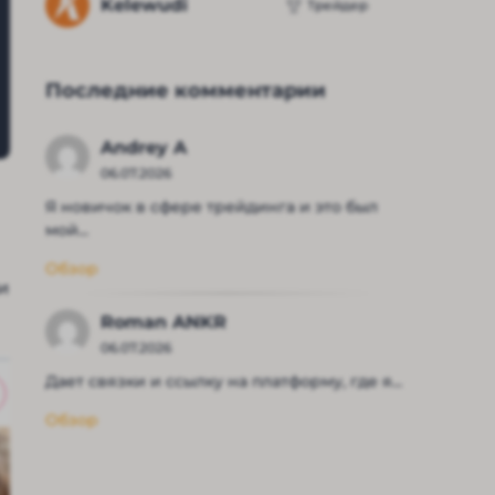
Kelewudi
Трейдер
Последние комментарии
Andrey A
06.07.2026
Я новичок в сфере трейдинга и это был
мой...
Обзор
и
Roman ANKR
06.07.2026
Дает связки и ссылку на платформу, где я...
Обзор