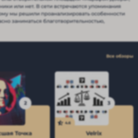
ники или нет. В сети встречаются упоминания
этому мы решили проанализировать особенности
асно заниматься благотворительностью,
Все обзоры
2
3
4.6
шая Точка
Velrix