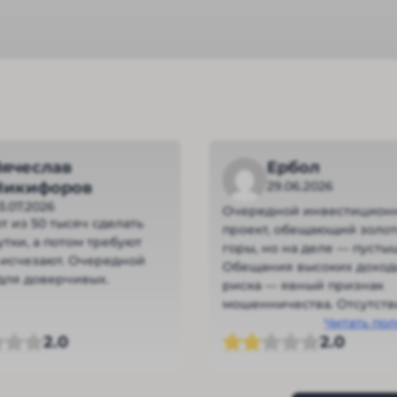
Вячеслав
Ербол
Никифоров
29.06.2026
3.07.2026
Очередной инвестицион
 из 50 тысяч сделать
проект, обещающий золо
утки, а потом требуют
горы, но на деле — пусты
 исчезают. Очередной
Обещания высоких доход
для доверчивых.
риска — явный признак
мошенничества. Отсутств
прозрачности в финансо
Читать по
2.0
2.0
операциях и нереалисти
гарантии доходности до
насторожить любого