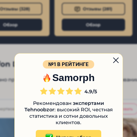
Отзывы (
328
)
Отзывы (
281
)
Обзор
Обзор
fon Dobra
№1 В РЕЙТИНГЕ
Samorph
ано предложение администраторов о пожертвовани
4.9
Рекомендован
экспертами
Tehnoobzor
: высокий ROI, честная
статистика и сотни довольных
клиентов.