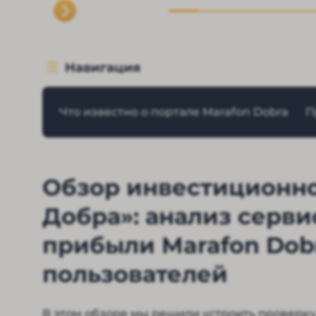
Навигация
Что известно о портале Marafon Dobra
П
Обзор инвестиционн
Добра»: анализ серви
прибыли Marafon Dob
пользователей
В этом обзоре мы решили устроить проверк