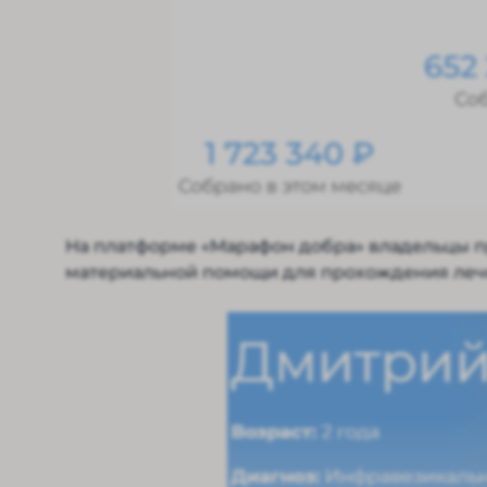
На платформе «Марафон добра» владельцы п
материальной помощи для прохождения лече