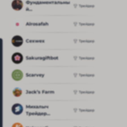
Фундаментальны
Трейдер
й...
Alrosafah
Трейдер
Cexwex
Трейдер
Sakuragiftbot
Трейдер
Scarvey
Трейдер
Jack’s Farm
Трейдер
Михалыч 
Трейдер
Трейдер...