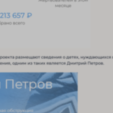
роекта размещают сведения о детях, нуждающихся 
ния, одним из таких является Дмитрий Петров.