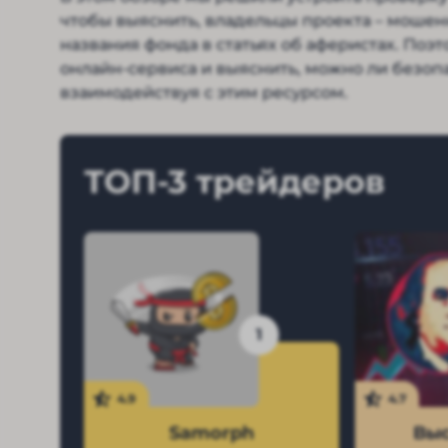
чтобы выяснить, владельцы проекта – мошен
названия фонда в статьях об аферистах. По
онлайн-сервиса и выяснить, можно ли безоп
взаимодействуя с этим ресурсом.
ТОП-3 трейдеров
1
4.9
4.7
Samorph
Выс