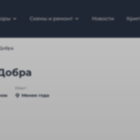
зоры
Схемы и ремонт
Новости
Крип
Добра
Добра
Опыт :
чок
Менее года