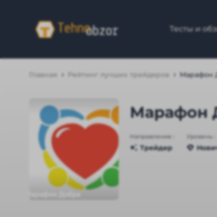
Тесты и об
Главная
Рейтинг лучших трейдеров
Марафон 
Марафон 
Направление :
Уровень :
Трейдер
Нови