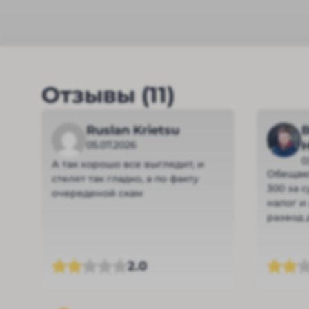
Отзывы (11)
Ruslan Krietsu
05.07.2026
0
А так хорошо все выглядит, и
Обещают
стелят так гладко, а по факту
300 за с
очереденой скам
налог и
развод 
2.0