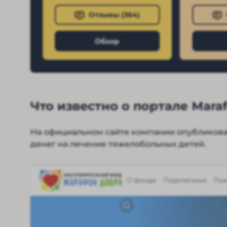
Отзывы (
364
)
Обзор
Что известно о портале Mara
На официальном сайте компании опубликов
денег на лечение тяжелобольных детей.