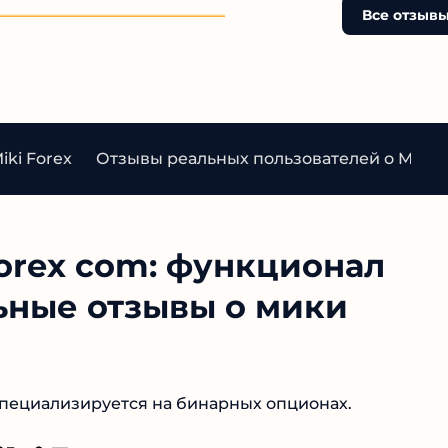
творить что угодно.
Все отзывы
ki Forex
Отзывы реальных пользователей о Miki F
orex com: функционал
ьные отзывы о мики
специализируется на бинарных опционах.