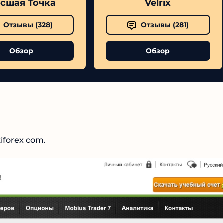
шая Точка
Velrix
Отзывы (
328
)
Отзывы (
281
)
Обзор
Обзор
№1 В РЕЙТИНГЕ
Samorph
forex com.
4.9
Рекомендован
экспертами
Tehnoobzor
: высокий ROI, честная
статистика и сотни довольных
клиентов.