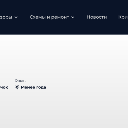
зоры
Схемы и ремонт
Новости
Крип
Опыт :
чок
Менее года