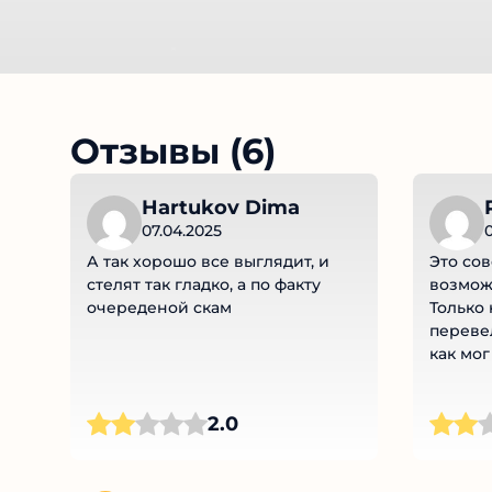
Отзывы (6)
Hartukov Dima
R
07.04.2025
0
А так хорошо все выглядит, и
Это сов
стелят так гладко, а по факту
возможн
очереденой скам
Только 
перевел
как мог
2.0