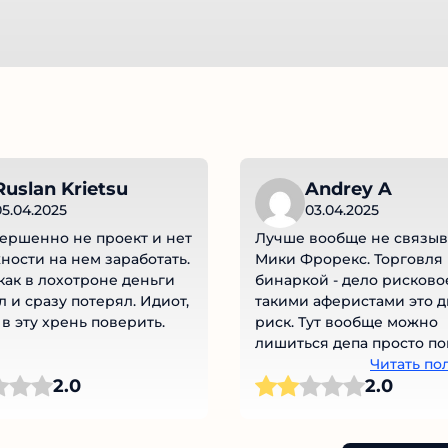
uslan Krietsu
Andrey A
5.04.2025
03.04.2025
ершенно не проект и нет
Лучше вообще не связыва
ости на нем заработать.
Мики Фрорекс. Торговля
как в лохотроне деньги
бинаркой - дело рисковое,
 и сразу потерял. Идиот,
такими аферистами это д
 в эту хрень поверить.
риск. Тут вообще можно
лишиться депа просто по
счёт, всё будет зависеть о
Читать по
2.0
2.0
честности брокера, выпла
он обратно деньги или не
лицензии у Мики нет - мо