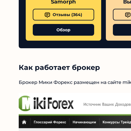
Samorph
Выс
Отзывы (
364
)
Обзор
Как работает брокер
Брокер Мики Форекс размещен на сайте miki