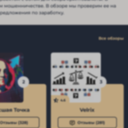
 мошенничестве. В обзоре мы проверим ее на
предложения по заработку.
Все обзоры
2
3
4.6
шая Точка
Velrix
Отзывы (
328
)
Отзывы (
281
)