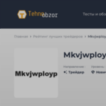
Тесты и об
Главная
Рейтинг лучших трейдеров
Mkvjwplo
Mkvjwplo
Направление :
Уровень :
Трейдер
Нови