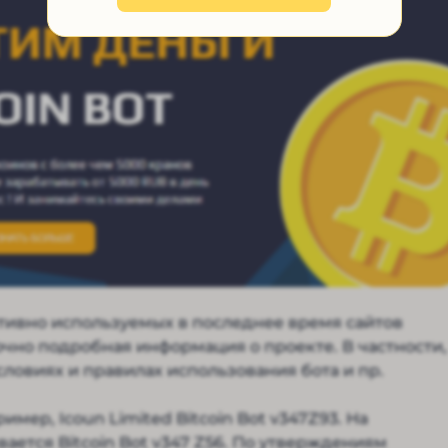
тивно используемых в последнее время сайтов
точно подробная информация о проекте. В частности,
словиях и правилах использования бота и пр.
ер, Icoun Limited Bitcoin Bot v347Z93. На
ается Bitcoin Bot v347 Z56. По утверждениям