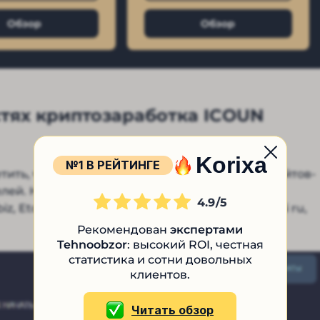
Обзор
Обзор
тях криптозаработка ICOUN
Korixa
№1 В РЕЙТИНГЕ
тить, что проект имеет большое количество сайтов-
елей. Например, аналогичный контент и
4.9
 Etoro Miners co, Obuzagarant ukr net, 24infosi ru,
Рекомендован
экспертами
Tehnoobzor
: высокий ROI, честная
статистика и сотни довольных
клиентов.
Читать обзор