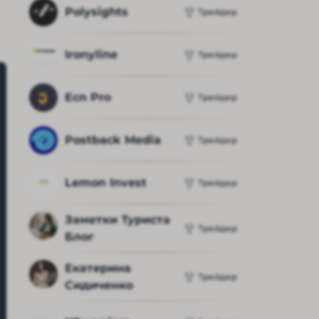
Polysights
Трейдер
Ironyline
Трейдер
Ecn Pro
Трейдер
Postback Media
Трейдер
Lemon Invest
Трейдер
Заметки Туриста 
Трейдер
Блог
Екатерина 
Трейдер
Сидиченко