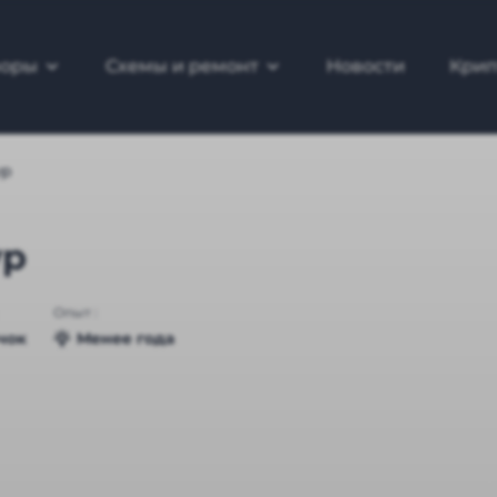
зоры
Схемы и ремонт
Новости
Крип
yp
yp
Опыт :
чок
Менее года