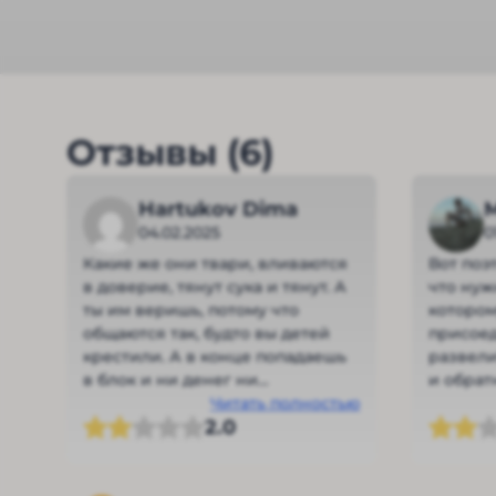
Отзывы (6)
Hartukov Dima
04.02.2025
0
Какие же они твари, вливаются
Вот поэ
в доверие, тянут сука и тянут. А
что нуж
ты им веришь, потому что
котором
общаются так, будто вы детей
присоед
крестили. А в конце попадаешь
развели
в блок и ни денег ни
и обратн
вымышленного кума нет. Я прям
Читать полностью
Осторож
2.0
разочарован.