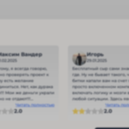
Максим Вандер
Игорь
1.02.2025
29.01.2025
тому, я всегда говорю,
Бесплатный сыр сами зна
но проверять проект к
где. Ну не бывает такого, чтобы
у есть желание
битки капали вам на счет
иниться. Нет, как дурака
просто включенном компе
!!! Мои же деньги украли
включать логику и мозги 
о не отдают!!!
любой ситуации. Здесь я
но!!!
Читать полностью
заманивают большими
Читать по
2.0
2.0
доходами, чтобы впослед
обмануть. Так оно и выход
При выводе средств тут 