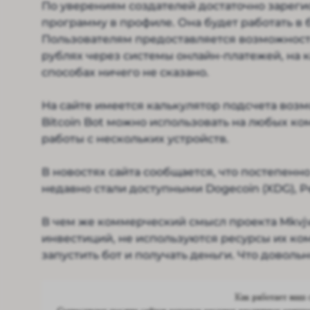
По уверениям создателей достаточно зарегис
программу в профиле. Она будет работать в 
Пользователям предоставляется возможность
рублях через системы онлайн-платежей, на к
способах ничего не сказано.
На сайте имеется калькулятор подсчета возм
Bitcoin Bot можно использовать на любых ко
работы с нескольких устройств.
В новостях сайта сообщается, что постепен
недавно стали доступными Dogecoin (XDG), Pe
В чем же коммерческий смысл проекта Mkvjw
инвестиций, не используются ресурсы их ко
запустить бот и получать деньги. Что доволь