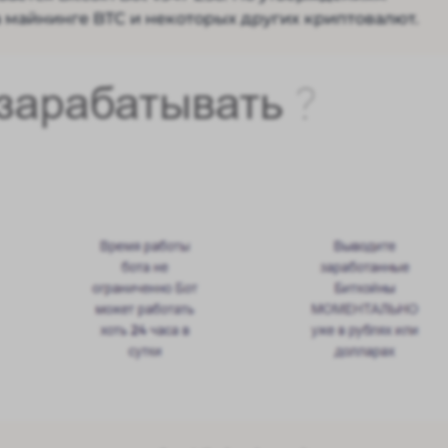
а майнинге BTC и некоторых других криптовалют.