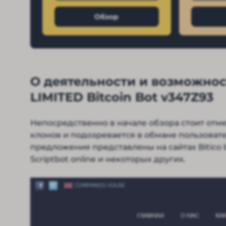
Обзор
О деятельности и возможнос
LIMITED Bitcoin Bot v347Z93
Непосредственно в начале обзора стоит отме
клонов и подозревается в обмане пользоват
предложения представлены на сайтах Bitico biz,
Scriptbot online и некоторых других.