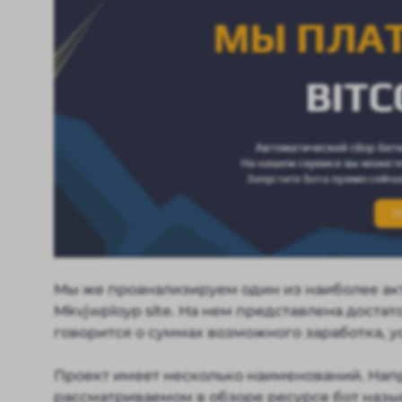
Мы же проанализируем один из наиболее ак
Mkvjwployp site. На нем представлена доста
говорится о суммах возможного заработка, у
Проект имеет несколько наименований. Наприм
рассматриваемом в обзоре ресурсе бот назыв