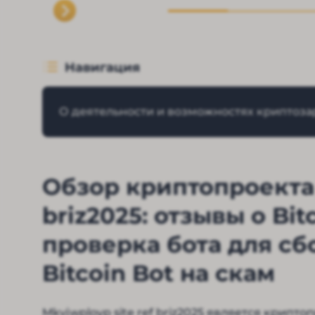
Навигация
О деятельности и возможностях криптозар
Обзор криптопроекта 
briz2025: отзывы о Bit
проверка бота для с
Bitcoin Bot на скам
Mkvjwployp site ref briz2025 является крипт