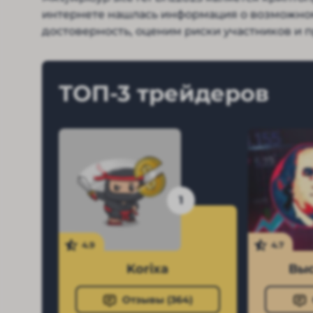
интернете нашлась информация о возможном
достоверность, оценим риски участников и 
ТОП-3 трейдеров
1
4.9
4.7
Korixa
Выс
Отзывы (
364
)