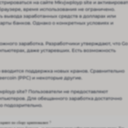
трироваться на сайте Mkvjwployp site и активироват
браузере, время использования не ограничено.
 вывода заработанных средств в долларах или
арты банков. Однако о конкретных условиях и
ожного заработка. Разработчики утверждают, что Go
мпьютерах, даже устаревших. Есть возможность
но вводится поддержка новых кранов. Сравнительно
ercoin (PPC) и некоторые другие.
ployp site? Пользователи не предоставляют
мпьютеров. Для обещанного заработка достаточно
но подозрительно.