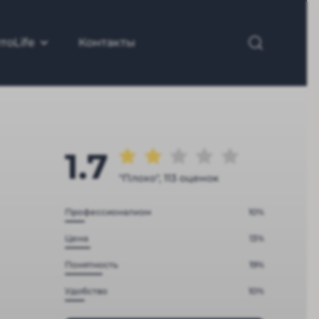
тоLife
Контакты
1.7
"Плохо", 113 оценок
Профессионализм
10%
Цена
13%
Понятность
19%
Удобство
10%