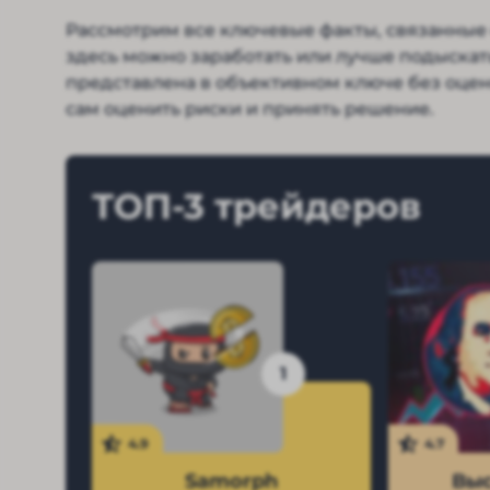
Рассмотрим все ключевые факты, связанные 
здесь можно заработать или лучше подыска
представлена в объективном ключе без оце
сам оценить риски и принять решение.
ТОП-3 трейдеров
1
4.9
4.7
Samorph
Выс