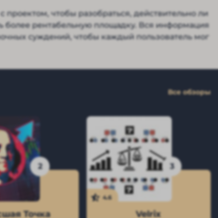
с проектом, чтобы разобраться, действительно ли
ть более рентабельную площадку. Вся информация
ночных суждений, чтобы каждый пользователь мог
Все обзоры
2
3
4.6
шая Точка
Velrix