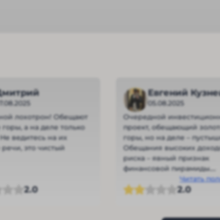
Дмитрий
Евгений Кузне
7.08.2025
05.08.2025
ной лохотрон! Обещают
Очередной инвестицион
 горы, а на деле только
проект, обещающий золо
 Не ведитесь на их
горы, но на деле – пустыш
 речи, это чистый
Обещания высоких доход
риска – явный признак
финансовой пирамиды.
Отсутствие прозрачности
Читать по
2.0
2.0
управлении средствами 
нереалистичные гаранти
доходности должны