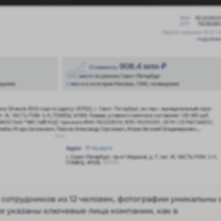
 сотрудников из 12 человек, фотографии уникальны 
не указаны ключевые лица компании, как в