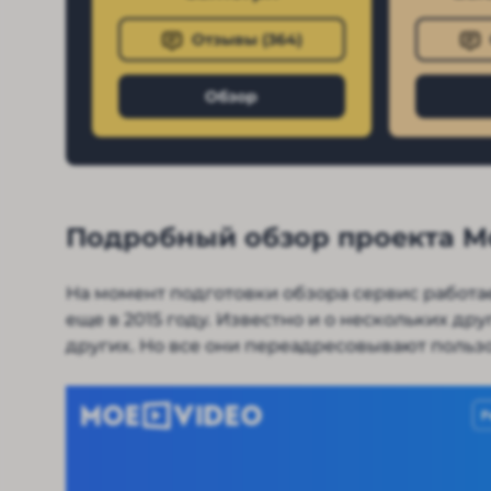
Отзывы (
364
)
Обзор
Подробный обзор проекта M
На момент подготовки обзора сервис работае
еще в 2015 году. Известно и о нескольких дру
других. Но все они переадресовывают пользо