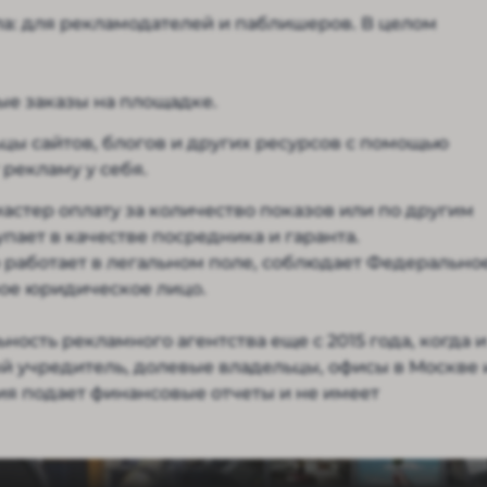
а: для рекламодателей и паблишеров. В целом
е заказы на площадке.
цы сайтов, блогов и других ресурсов с помощью
рекламу у себя.
мастер оплату за количество показов или по другим
пает в качестве посредника и гаранта.
работает в легальном поле, соблюдает Федерально
ное юридическое лицо.
ость рекламного агентства еще с 2015 года, когда и
ный учредитель, долевые владельцы, офисы в Москве 
ия подает финансовые отчеты и не имеет