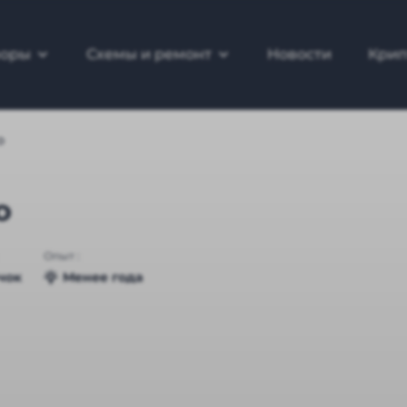
зоры
Схемы и ремонт
Новости
Крип
о
о
Опыт :
чок
Менее года