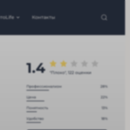
тоLife
Контакты
1.4
"Плохо", 122 оценки
Профессионализм
28%
Цена
22%
Понятность
13%
Удобство
18%