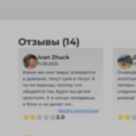
Отзывы (14)
Ivan Zhuck
11.08.2025
0
Какие же они твари, вливаются
Очеред
в доверие, тянут сука и тянут. А
золотые
ты им веришь, потому что
потери.
общаются так, будто вы детей
сладкие
крестили. А в конце попадаешь
развод!
в блок и ни денег ни
вымышленного кума нет. Я прям
Читать полностью
2.0
разочарован.