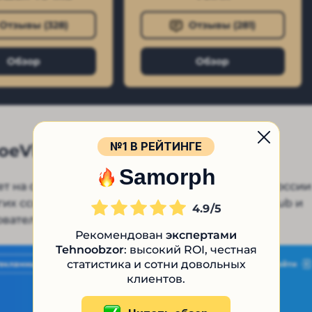
Отзывы (
328
)
Отзывы (
281
)
Обзор
Обзор
№1 В РЕЙТИНГЕ
oeVideo
Samorph
т на сайте Moe Video, зарегистрированном в России
гих ссылках проекта: Moevideo Net, Moevideo Club и
4.9
вателя на основной ресурс.
Рекомендован
экспертами
Tehnoobzor
: высокий ROI, честная
статистика и сотни довольных
клиентов.