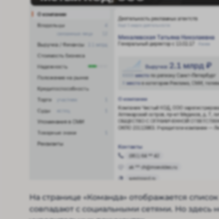
На странице «Команда» отображается список
совпадают с социальными сетями. Но здесь 