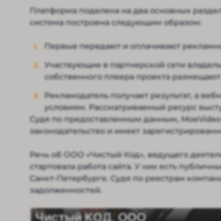
Платформа поделена на два основных раздел
система построена следующим образом:
Первые передают и оплачивают рекламны
Участвующие в партнерской сети владель
собственного плеера проекта размещают 
Рекламодатель получает результат, а веб
условиям. Рассматриваемый ресурс высту
Судя по предоставленным данным, MoeVideo 
законодательство и имеет зарегистрирован
Речь об ООО «Чистый Код», ведущего деятельн
стартовала работа сайта. У них есть публич
Санкт-Петербурге. Судя по реестрам компан
задолженностей.