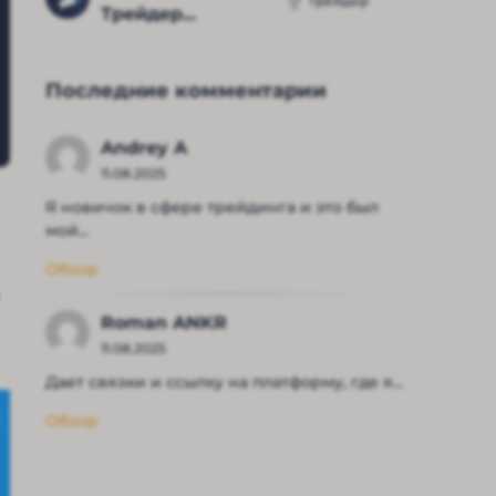
Трейдер
Трейдер...
Последние комментарии
Andrey A
11.08.2025
Я новичок в сфере трейдинга и это был
мой...
Обзор
Roman ANKR
11.08.2025
Дает связки и ссылку на платформу, где я...
Обзор