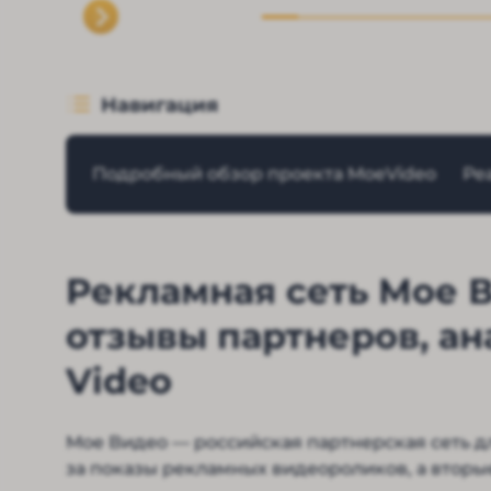
Навигация
Подробный обзор проекта MoeVideo
Ре
Рекламная сеть Мое В
отзывы партнеров, а
Video
Мое Видео — российская партнерская сеть д
за показы рекламных видеороликов, а вторые