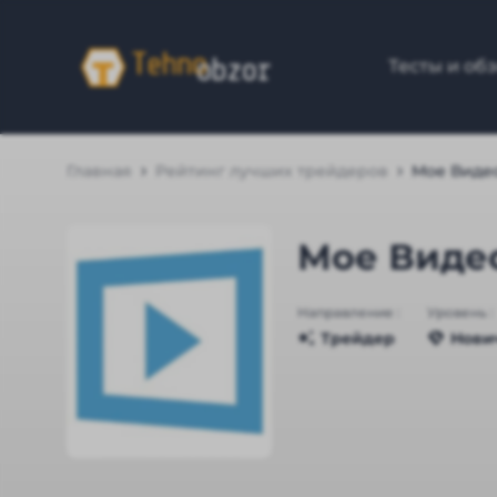
Тесты и об
Главная
Рейтинг лучших трейдеров
Мое Виде
Мое Виде
Направление :
Уровень :
Трейдер
Нови