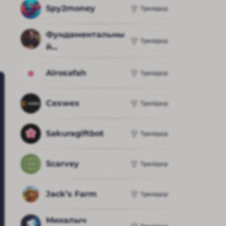
Spy2money
Трейдер
Фундаментальны
Трейдер
й...
Alrosafah
Трейдер
Cexwex
Трейдер
Sakuragiftbot
Трейдер
Scarvey
Трейдер
Jack’s Farm
Трейдер
Михалыч 