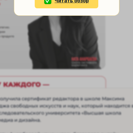
Читать обзор
 получила сертификат редактора в школе Максима
джа свободных искусств и наук, который находится 
сследовательского университета «Высшая школа
медиа и дизайна.