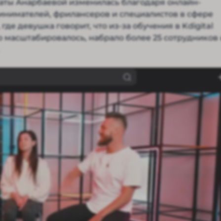
аты Анарбаевой изменилась благодаря онлайн-
инимателей, фрилансеров и специалистов в сфере
где девушка говорит, что из-за обучения в Kdigital
о масштабировалось, набрало более 25 сотрудников 