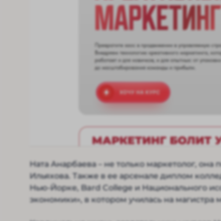
Ната Анарбаева – не только маркетолог, она
Ильяхова. Также в ее арсенале диплом колле
Нью-Йорке, Bard College и Национального и
экономики», в котором училась на магистра 