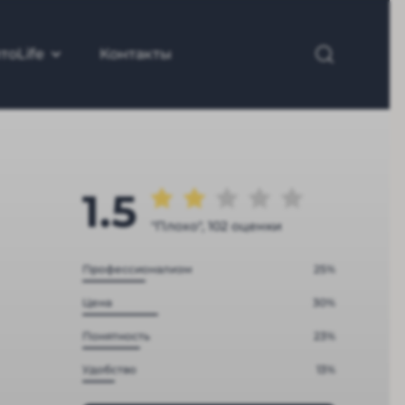
тоLife
Контакты
1.5
"Плохо", 102 оценки
Профессионализм
25%
Цена
30%
Понятность
23%
Удобство
13%