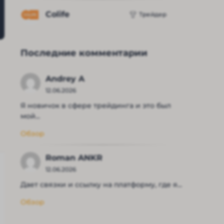
Colife
Трейдер
Последние комментарии
Andrey A
12.06.2026
Я новичок в сфере трейдинга и это был
мой...
Обзор
Roman ANKR
12.06.2026
Дает связки и ссылку на платформу, где я...
Обзор