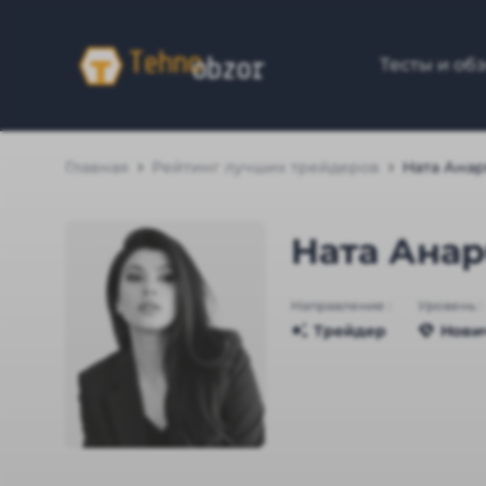
Тесты и об
Главная
Рейтинг лучших трейдеров
Ната Ана
Ната Анар
Направление :
Уровень :
Трейдер
Нови