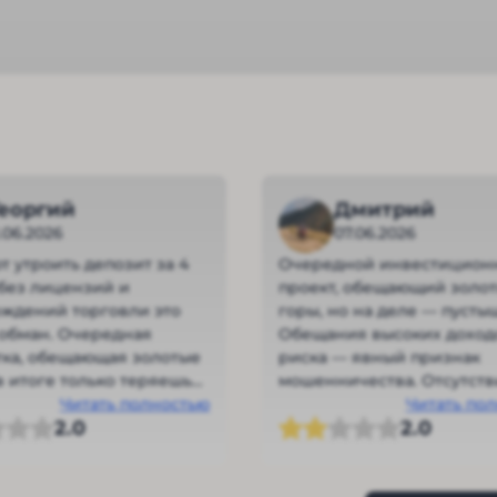
Георгий
Дмитрий
1.06.2026
07.06.2026
 утроить депозит за 4
Очередной инвестицион
 без лицензий и
проект, обещающий золо
ждений торговли это
горы, но на деле — пусты
обман. Очередная
Обещания высоких доход
ка, обещающая золотые
риска — явный признак
 в итоге только теряешь
мошенничества. Отсутств
Читать полностью
прозрачности в финансо
Читать по
2.0
2.0
операциях и нереалисти
гарантии доходности до
насторожить любого