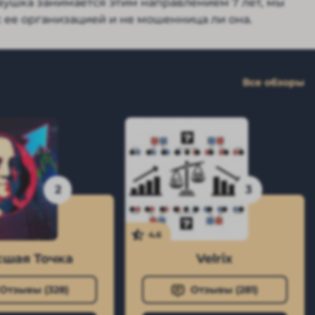
вушка занимается этим направлением 7 лет, мы
с ее организацией и не мошенница ли она.
Все обзоры
2
3
4.6
шая Точка
Velrix
Отзывы (
328
)
Отзывы (
281
)