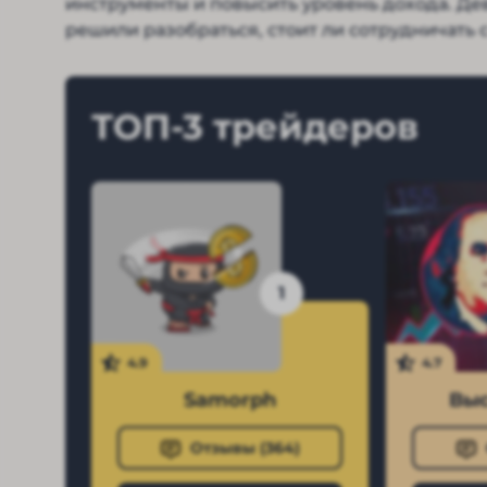
инструменты и повысить уровень дохода. Де
решили разобраться, стоит ли сотрудничать 
ТОП-3 трейдеров
1
4.9
4.7
Samorph
Выс
Отзывы (
364
)