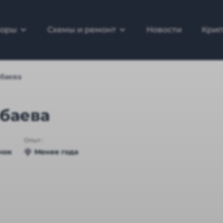
зоры
Схемы и ремонт
Новости
Крип
рбаева
баева
Опыт :
чок
Менее года