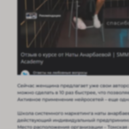
Сейчас женщина предлагает уже свои автор
можно сделать в 10 раз быстрее, что позволя
Активное применение нейросетей – еще одна
Школа системного маркетинга наты анарбаев
действующий индивидуальный предпринимате
Место расположения организации – Томская 