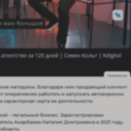
ские методики. Благодаря ним продающий контент
ет оперативнее работать и запускать автоворонки.
 характерная черта ее деятельности.
ой – легальный бизнес. Зарегистрирован
ль Анарбаева Наталия Дмитриевна в 2021 году.
область.