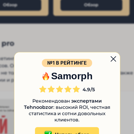
Обзор
Обзор
 pro
тингу уже 15 лет. В основном она занимается
№1 В РЕЙТИНГЕ
ов. Она фокусируется главным образом на
не только с точки зрения инфобизнеса. У нее также
Samorph
ями и разрабатывает маркетинговые стратегии.
4.9
Рекомендован
экспертами
Tehnoobzor
: высокий ROI, честная
статистика и сотни довольных
клиентов.