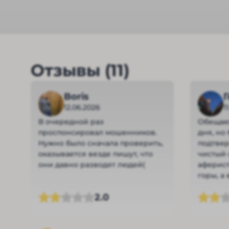
Отзывы (11)
Boris
12.06.2026
1
В очередной раз
Обещают
проспонсировал мошенников.
дня, но
Нужно было сначала проверить,
подтвер
оказывается везде пишут, что
чистый 
они давно разводят людей(
аферист
горы, а
деньги.
2.0