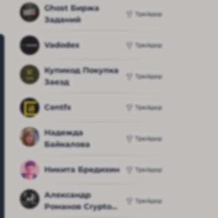
Ghost Биржа 
Трейдер
Заданий
Vadodex
Трейдер
Купикод Покупка 
Трейдер
Заезд
Centfx
Трейдер
Надежда 
Трейдер
Байкалова
Никита Бредихин
Трейдер
Александр 
Трейдер
Романов Crypto...