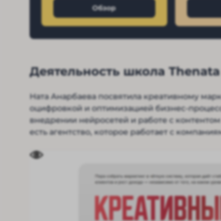
Обзор
Деятельность школа Thenata
Ната Анарбаева посвятила креативному марке
оцифровкой и оптимизацией бизнес-процесс
внедрении нейросетей и работе с контентом 
есть агентство, которое работает с компани