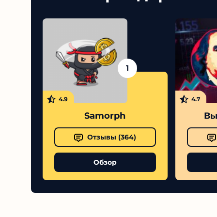
1
4.9
4.7
Samorph
Выс
Отзывы (
364
)
Обзор