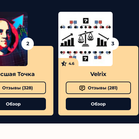
2
3
4.6
шая Точка
Velrix
Отзывы (
328
)
Отзывы (
281
)
Обзор
Обзор