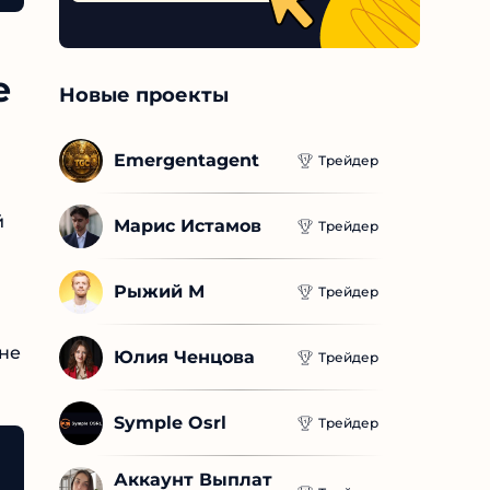
е
Новые проекты
Emergentagent
Трейдер
Марис Истамов
Трейдер
Рыжий М
Трейдер
Юлия Ченцова
Трейдер
Symple Osrl
Трейдер
Аккаунт Выплат 