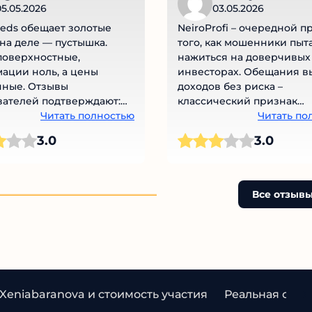
5.05.2026
03.05.2026
reds обещает золотые
NeiroProfi – очередной п
 на деле — пустышка.
того, как мошенники пыт
оверхностные,
нажиться на доверчивых
ции ноль, а цены
инвесторах. Обещания в
ные. Отзывы
доходов без риска –
ателей подтверждают:
классический признак
на ветер. Подписчики в
Читать полностью
финансовой пирамиды.
Читать по
х накручены, активности
Отсутствие прозрачности
3.0
3.0
. Вместо реального
деятельности компании и
ия — сплошной
нереалистичные гаранти
нговый пузырь. Не
доходности должны сраз
ебя обмануть, держитесь
насторожить любого
Все отзывы
е от этого проекта.
здравомыслящего челове
стоит поддаваться на кра
слова и обещания лёгких
– в итоге вы рискуете пот
всё.
Xeniabaranova и стоимость участия
Реальная ситу