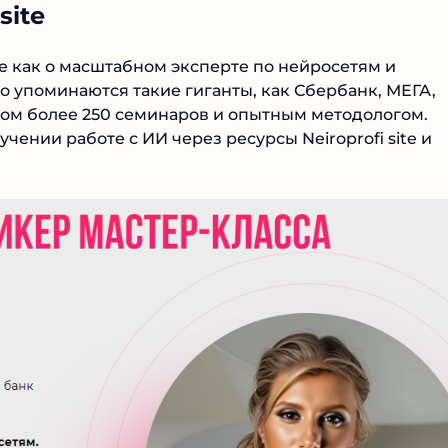
site
е как о масштабном эксперте по нейросетям и
 упоминаются такие гиганты, как Сбербанк, МЕГА,
ром более 250 семинаров и опытным методологом.
ении работе с ИИ через ресурсы Neiroprofi site и
№1 В РЕЙТИНГЕ
Samorph
4.9
Рекомендован
экспертами
Tehnoobzor
: высокий ROI, честная
статистика и сотни довольных
клиентов.