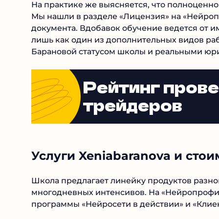
На практике же выясняется, что полноценно
быть. Мы нашли в разделе «Лицензия» на «Н
официального документа. Вдобавок обучение
деятельность указана лишь как один из допо
разрыв между заявленным Барановой стату
для учеников.
Рейтинг пров
трейдеров
Услуги Xeniabaranova и стои
Школа предлагает линейку продуктов разной
многодневных интенсивов. На «Нейропрофи»
программы «Нейросети в действии» и «Клиен