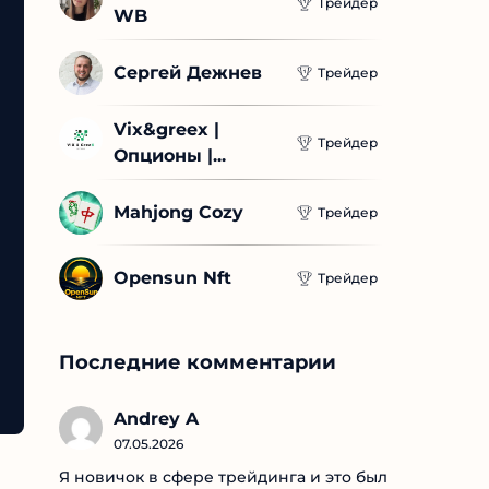
Трейдер
WB
Сергей Дежнев
Трейдер
Vix&greex | 
Трейдер
Опционы |...
Mahjong Cozy
Трейдер
Opensun Nft
Трейдер
Последние комментарии
Andrey A
07.05.2026
Я новичок в сфере трейдинга и это был