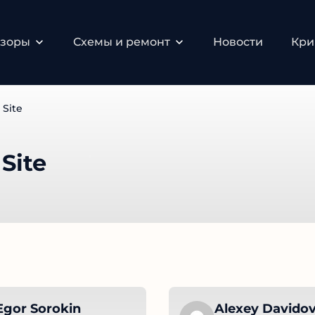
зоры
Схемы и ремонт
Новости
Крип
Site
Site
gor Sorokin
Alexey Davidov