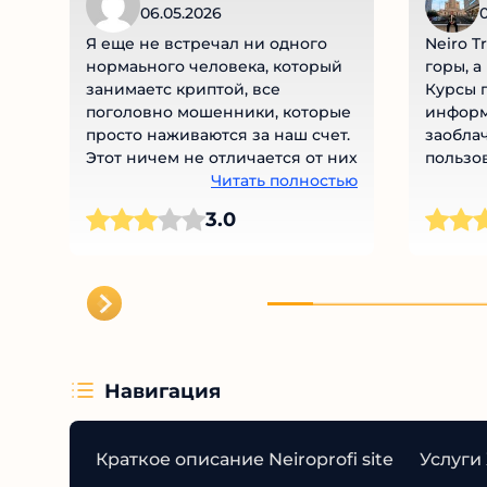
06.05.2026
0
Я еще не встречал ни одного
Neiro T
нормаьного человека, который
горы, а
занимаетс криптой, все
Курсы п
поголовно мошенники, которые
информа
просто наживаются за наш счет.
заоблач
Этот ничем не отличается от них
пользов
Читать полностью
деньги 
соцсетя
3.0
никакой
обучен
маркети
дайте с
подальш
Навигация
Краткое описание Neiroprofi site
Услуги 