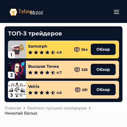
ТОП-3 трейдеров
Samorph
Обзор
364
4.9
1
Высшая Точка
Обзор
328
4.7
2
Velrix
Обзор
281
4.6
3
Главная
Рейтинг лучших трейдеров
Николай Белых