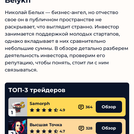
Belykh
Николай Белых — бизнес-ангел, но отчество
свое он в публичном пространстве не
раскрывает, что выглядит странно. Инвестор
занимается поддержкой молодых стартапов,
однако вкладывает в них сравнительно
небольшие суммы. В обзоре детально разберем
деятельность инвестора, проверим его
репутацию, чтобы понять, стоит ли с ним
связываться.
ТОП-3 трейдеров
Samorph
Обзор
364
4.9
1
Высшая Точка
Обзор
328
4.7
2