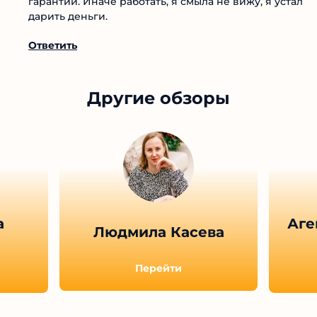
гарантий. Иначе работать, я смыла не вижу, я устал
дарить деньги.
Ответить
Другие обзоры
а
Аге
Людмила Касева
Перейти