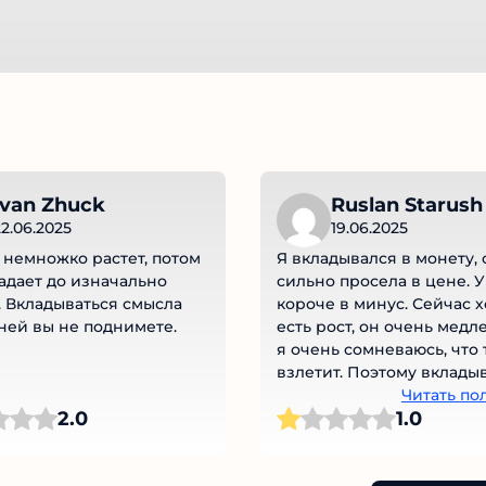
van Zhuck
Ruslan Starush
2.06.2025
19.06.2025
немножко растет, потом
Я вкладывался в монету, 
адает до изначально
сильно просела в цене. У
 Вкладываться смысла
короче в минус. Сейчас х
 ней вы не поднимете.
есть рост, он очень медл
я очень сомневаюсь, что 
взлетит. Поэтому вкладыв
просто глупо, не стоит.
Читать по
2.0
1.0