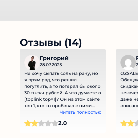
Отзывы (14)
Григорий
28.07.2025
2
Не хочу сыпать соль на рану, но
OZSALE 
я прям рад, что решил
Обещаю
погуглить, а то потерял бы около
скидкам
30 тысяч рублей. А что думаете о
некачес
[toplink top=1]? Он на этом сайте
даже не
топ 1, кто-то пробовал с ними
описани
работать?
Читать полностью
2.0