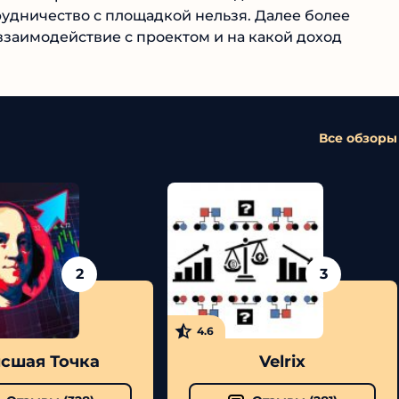
рудничество с площадкой нельзя. Далее более
взаимодействие с проектом и на какой доход
Все обзоры
2
3
4.6
шая Точка
Velrix