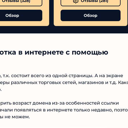
Отзывы (
328
)
Отзывы (
281
)
Обзор
Обзор
отка в интернете с помощью
№1 В РЕЙТИНГЕ
Samorph
т.к. состоит всего из одной страницы. А на экране
ы различных торговых сетей, магазинов и т.д.
4.9
онятно.
Рекомендован
экспертами
Tehnoobzor
: высокий ROI, честная
ерить возраст домена из-за особенностей ссылки
статистика и сотни довольных
чали появляться в интернете только недавно,
клиентов.
2 года, мы не можем.