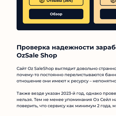
Отзывы (
364
)
Обзор
Проверка надежности зараб
OzSale Shop
Сайт Oz SaleShop выглядит довольно странно, 
почему-то постоянно перелистываются баннер
Какое отношение они имеют к ресурсу – неп
Также везде указан 2023-й год, однако пров
нельзя. Тем не менее упоминания Оз Сейл на
поэтому поверить, что сервису как минимум 