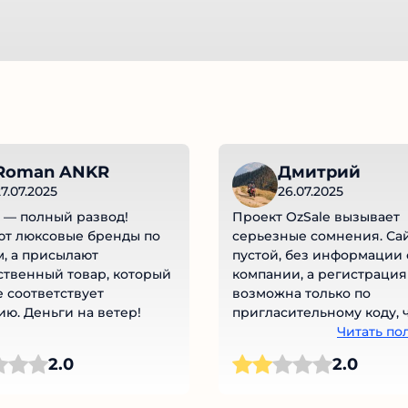
Roman ANKR
Дмитрий
7.07.2025
26.07.2025
— полный развод!
Проект OzSale вызывает
т люксовые бренды по
серьезные сомнения. Сай
, а присылают
пустой, без информации 
твенный товар, который
компании, а регистрация
 соответствует
возможна только по
ю. Деньги на ветер!
пригласительному коду, ч
настораживает. Отсутств
Читать по
контактов и юридических
2.0
2.0
документов, неработающ
ссылки на политику