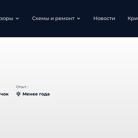
зоры
Схемы и ремонт
Новости
Крип
Опыт :
чок
Менее года