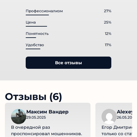
"Плохо", 179 оценок
Профессионализм
27%
Цена
25%
Понятность
12%
Удобство
17%
Все отзывы
Отзывы (6)
Максим Вандер
Alexey 
29.05.2025
26.05.2025
В очередной раз
Егор Дмитриеви