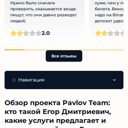
проспонсировал мошенников.
только со стат
Нужно было сначала
хуже, чем у ло
проверить, оказывается везде
билета. Вкинул 
пишут, что они давно разводят
надо на Binari
людей(
депозит удвоит
но в обратную 
Ч
2.0
пишет потерпим
Бывает? У мен
горит, а он мне
вещает!
Все отзывы
Навигация
Обзор проекта Pavlov Team:
кто такой Егор Дмитриевич,
какие услуги предлагает и