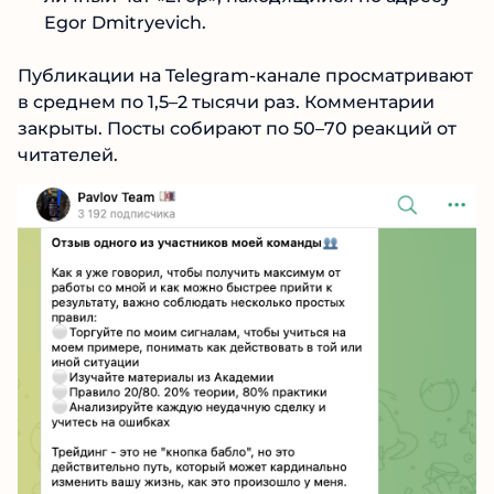
бот EgorBinTrade_bot, который
автоматически активируется при
подписке;
личный чат «Егор», находящийся по адресу
Egor Dmitryevich.
Публикации на Telegram-канале
просматривают в среднем по 1,5–2 тысячи раз.
Комментарии закрыты. Посты собирают по
50–70 реакций от читателей.