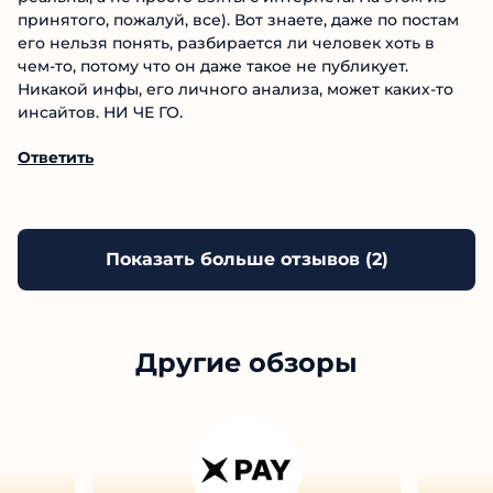
Ответить
20.05.2025
Дим0н
Нуу… очень неоднозначно. Фотографии роскошной
жизни, кстати, неплохие, но очень сомневаюсь, что
реальны, а не просто взяты с интернета. На этом из
принятого, пожалуй, все). Вот знаете, даже по
постам его нельзя понять, разбирается ли человек
хоть в чем-то, потому что он даже такое не
публикует. Никакой инфы, его личного анализа,
может каких-то инсайтов. НИ ЧЕ ГО.
Ответить
Показать больше отзывов (
2
)