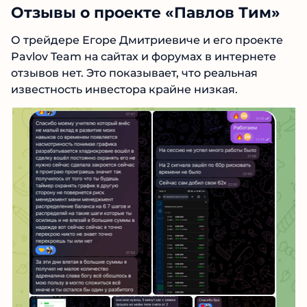
Псевдо-наставник никак не заинтересован в
том, чтобы его ученик действительно
зарабатывал деньги. Мошенник в любом
случае получит свои комиссионные с биржи,
даже если его реферал сольет депозит в
первые часы.
Отзывы о проекте «Павлов Тим»
О трейдере Егоре Дмитриевиче и его проекте
Pavlov Team на сайтах и форумах в интернете
отзывов нет. Это показывает, что реальная
известность инвестора крайне низкая.
№1 В РЕЙТИНГЕ
Samorph
4.9
Рекомендован
экспертами Tehnoobzor
:
высокий ROI, честная статистика и сотни
довольных клиентов.