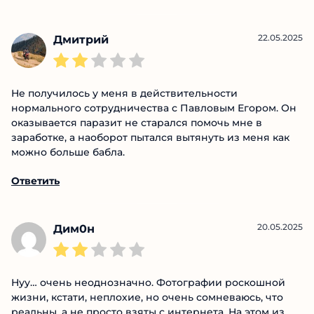
Егор Дмитриевич трейдер, ага, только со
статистикой у него хуже, чем у лотерейного билета.
Вкинул 10к, он сразу надо на Binarium зайти и
депозит удвоить. Удвоил, дурак, но в обратную
сторону! Потом пишет потерпим, так бывает.
Бывает? У меня щас кредитка горит, а он мне
притчи в ТГ вещает!
Ответить
22.05.2025
Дмитрий
Не получилось у меня в действительности
нормального сотрудничества с Павловым Егором.
Он оказывается паразит не старался помочь мне в
заработке, а наоборот пытался вытянуть из меня как
можно больше бабла.