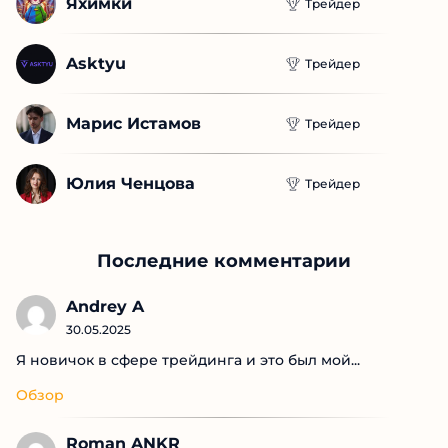
Tradingview AI
Трейдер
Berry Farming Ltd
Трейдер
Phantom Flow
Трейдер
Яхимки
Трейдер
Asktyu
Трейдер
Марис Истамов
Трейдер
Юлия Ченцова
Трейдер