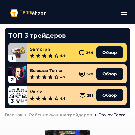
ТОП-3 трейдеров
Samorph
Обзор
364
4.9
1
Высшая Точка
Обзор
328
4.7
2
Velrix
Обзор
281
4.6
3
Главная
Рейтинг лучших трейдеров
Pavlov Team