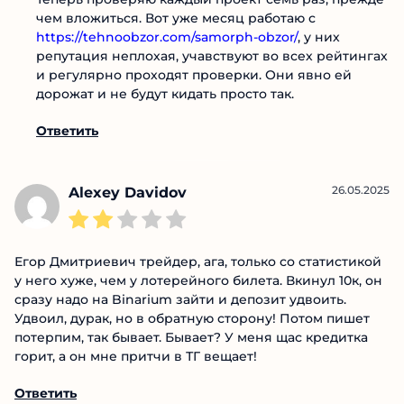
Георгий
29.05.2025
Ответ:
В очередной раз...
Я сначала тоже «спонсировал» каждого второго,
а потом понял, что самое важное — это
репутация. Теперь проверяю каждый проект
семь раз, прежде чем вложиться. Вот уже месяц
работаю с
https://tehnoobzor.com/samorph-obzor/
,
у них репутация неплохая, учавствуют во всех
рейтингах и регулярно проходят проверки. Они
явно ей дорожат и не будут кидать просто так.
Ответить
26.05.2025
Alexey Davidov