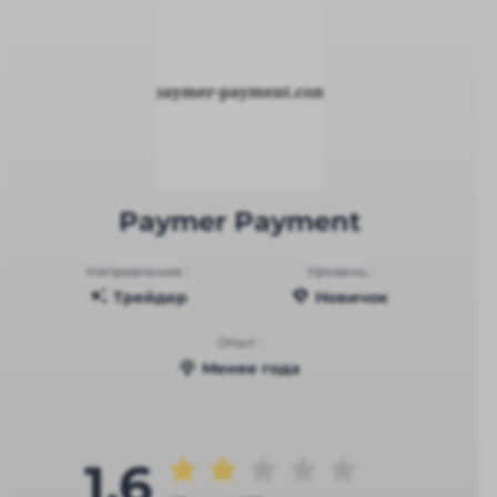
Paymer Payment
Направление :
Уровень :
Трейдер
Новичок
Опыт :
Менее года
1.6