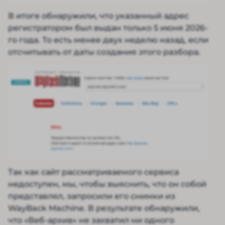
В итоге обнаружили, что указанный адрес
регистратором был выдан только 5 июня 2026-
го года. То есть менее двух неделю назад, если
отсчитывать от даты создания этого разбора.
Так как сайт рассматриваемого сервиса
недоступен, мы, чтобы выяснить, что он собой
представлял, запросили его снимки из
WayBack Machine. В результате обнаружили,
что «Веб-архив» не захватил ни одного