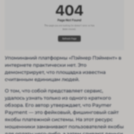
Упоминаний платформы «Пэймер Пэймент» в
интернете практически нет. Это
демонстрирует, что площадка известна
считанным единицам людей.
О том, что собой представляет сервис,
удалось узнать только из одного краткого
обзора. Его автор утверждает, что Paymer
Payment — это фейковый, фишинговый сайт
якобы платежной системы. На этот ресурс
мошенники заманивают пользователей якобы
для оплаты чего-либо, а затем сливают деньги