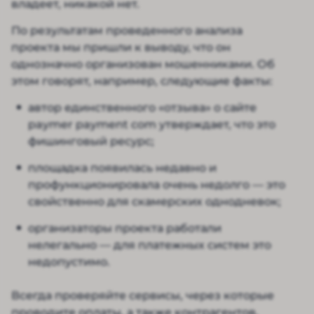
владеет, никакой нет.
По результатам проведенного анализа
проекта мы пришли к выводу, что он
однозначно организован мошенниками. Об
этом говорят, например, следующие факты:
автор единственного «отзыва» о сайте
paymer payment com утверждает, что это
фишинговый ресурс;
площадка появилась недавно и
профункционировала очень недолго — это
свойственно для скамерских однодневок;
организаторы проекта работали
нелегально — для платежных систем это
недопустимо.
Всегда проверяйте сервисы, через которые
проводите оплаты, а также контрагентов,