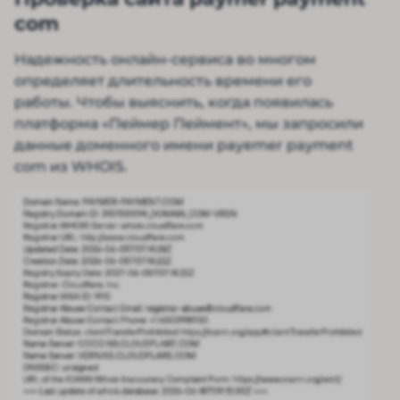
com
Надежность онлайн-сервиса во многом
определяет длительность времени его
работы. Чтобы выяснить, когда появилась
платформа «Пеймер Пеймент», мы запросили
данные доменного имени payemer payment
com из WHOIS.