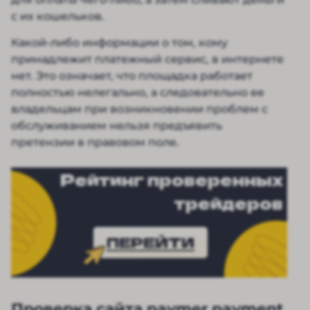
с их кошельков.
Какой-либо информации о том, кому
принадлежит платежный сервис, в интернете
нет. Это означает, что площадка работает
полностью нелегально, а следовательно ее
владельцам при возникновении проблем с
обслуживанием нельзя предъявить
претензии в правовом поле.
Рейтинг проверенных
трейдеров
ПЕРЕЙТИ
Проверка сайта paymer payment