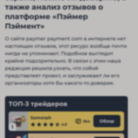
также анализ отзывов о
платформе «Пэймер
Пэймент»
О сайте paymer payment com в интернете нет
настоящих отзывов, этот ресурс вообще почти
нигде не упоминают. Подобное выглядит
крайне подозрительно. В связи с этим наша
редакция решила узнать, что собой
представляет проект, и заслуживают ли его
организаторы хотя бы какого-то доверия.
ТОП-3 трейдеров
Samorph
Обзор
364
4.9
1