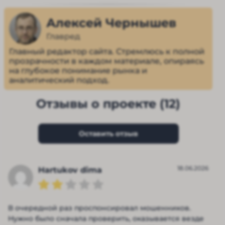
Алексей Чернышев
Главред
Главный редактор сайта. Стремлюсь к полной
прозрачности в каждом материале, опираясь
на глубокое понимание рынка и
аналитический подход.
Отзывы о проекте (12)
Оставить отзыв
18.06.2026
Hartukov dima
В очередной раз проспонсировал мошенников.
Нужно было сначала проверить, оказывается везде