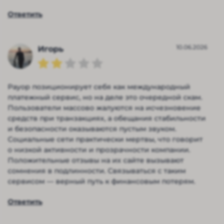
Ответить
10.06.2026
Игорь
Payop позиционирует себя как международный
платежный сервис, но на деле это очередной скам.
Пользователи массово жалуются на исчезновение
средств при транзакциях, а обещания стабильности
и безопасности оказываются пустым звуком.
Социальные сети практически мертвы, что говорит
о низкой активности и прозрачности компании.
Положительные отзывы на их сайте вызывают
сомнения в подлинности. Связываться с таким
сервисом — верный путь к финансовым потерям.
Ответить