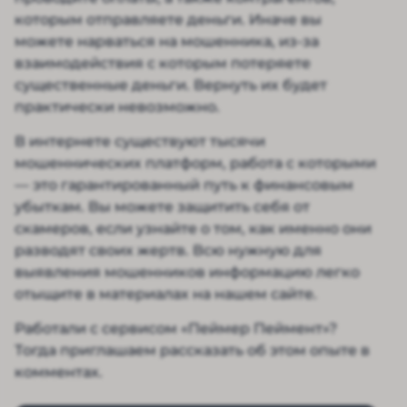
которым отправляете деньги. Иначе вы
можете нарваться на мошенника, из-за
взаимодействия с которым потеряете
существенные деньги. Вернуть их будет
практически невозможно.
В интернете существуют тысячи
мошеннических платформ, работа с которыми
— это гарантированный путь к финансовым
убыткам. Вы можете защитить себя от
скамеров, если узнайте о том, как именно они
разводят своих жертв. Всю нужную для
выявления мошенников информацию легко
отыщите в материалах на нашем сайте.
Работали с сервисом «Пеймер Пеймент»?
Тогда приглашаем рассказать об этом опыте в
комментах.