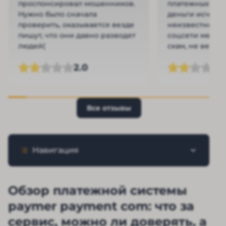
проспонсировал мошенников.
платежных мето
Нужно было сначала
деньги исчеза
проверить, оказывается везде
неизвестном н
пишут, что они давно разводят
соцсети мертв
людей(
скам, не ведите
2.0
Все отзывы
Навигация
Обзор платежной системы
paymer payment com: что за
сервис, можно ли доверять, а