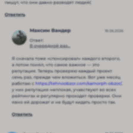
пишут, что они давно разводят людей(
Ответить
Максим Вандер
18.06.2026
Ответ:
В очередной раз...
Я сначала тоже «спонсировал» каждого второго,
а потом понял, что самое важное — это
репутация. Теперь проверяю каждый проект
семь раз, прежде чем вложиться. Вот уже месяц
работаю с
https://tehnoobzor.com/samorph-obzor/
,
у них репутация неплохая, учавствуют во всех
рейтингах и регулярно проходят проверки. Они
явно ей дорожат и не будут кидать просто так.
Ответить