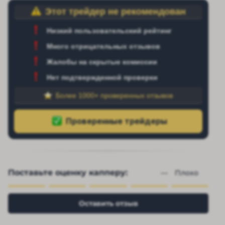
Этот трейдер не рекомендован
Низкий пользовательский рейтинг
Много отрицательных отзывов
Жалобы на скрытые комиссии
Нет подтвержденной проверки
Более 1000+ проверенных отзывов
Поставьте оценку капперу:
— 
Плохо
Оставить отзыв