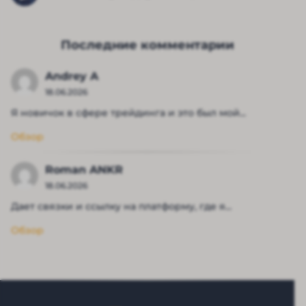
Последние комментарии
Andrey A
18.06.2026
Я новичок в сфере трейдинга и это был мой...
Обзор
Roman ANKR
18.06.2026
Дает связки и ссылку на платформу, где я...
Обзор