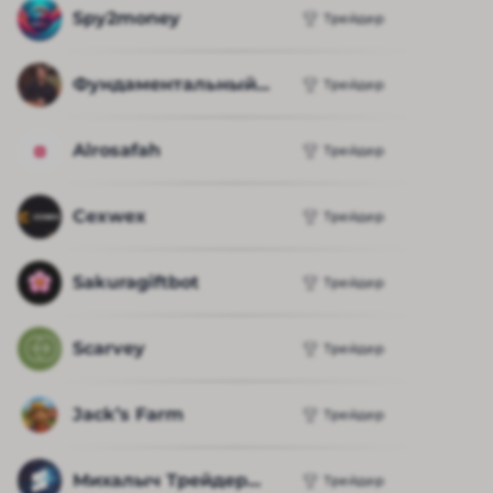
Spy2money
Трейдер
Фундаментальный...
Трейдер
Alrosafah
Трейдер
Cexwex
Трейдер
Sakuragiftbot
Трейдер
Scarvey
Трейдер
Jack’s Farm
Трейдер
Михалыч Трейдер...
Трейдер