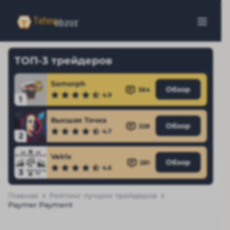
ТОП-3 трейдеров
Samorph
Обзор
364
4.9
1
Высшая Точка
Обзор
328
4.7
2
Velrix
Обзор
281
4.6
3
Главная
Рейтинг лучших трейдеров
Paymer Payment