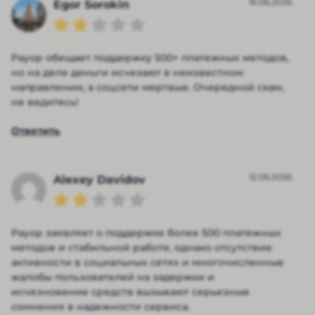
16.06.2026
Egor Sorokin
Payop обещает поддержку 500+ платежных методов,
но на деле деньги исчезают в неизвестном
направлении, а соцсети мертвые. Очередной скам,
не ведитесь!
Ответить
12.06.2026
Alexey Davidov
Payop заявляет о поддержке более 500 платежных
методов и стабильной работе, однако отсутствие
активности в социальных сетях и многочисленные
жалобы пользователей на задержки и
исчезновение средств вызывают серьезные
сомнения в надежности сервиса.