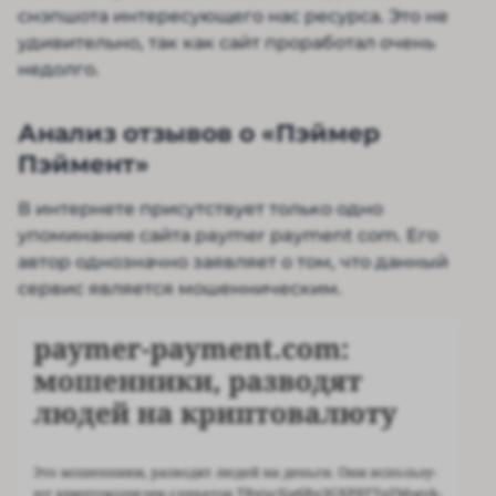
снэпшота интересующего нас ресурса. Это не
удивительно, так как сайт проработал очень
недолго.
Анализ отзывов о «Пэймер
Пэймент»
В интернете присутствует только одно
упоминание сайта paymer payment com. Его
автор однозначно заявляет о том, что данный
сервис является мошенническим.