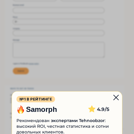
№1 В РЕЙТИНГЕ
Samorph
4.9
Рекомендован
экспертами Tehnoobzor
:
высокий ROI, честная статистика и сотни
довольных клиентов.