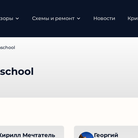
зоры
Схемы и ремонт
Новости
Крип
school
school
Кирилл Мечтатель
Георгий