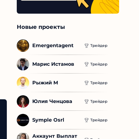
Новые проекты
Emergentagent
Трейдер
Марис Истамов
Трейдер
Рыжий М
Трейдер
Юлия Ченцова
Трейдер
Symple Osrl
Трейдер
Аккаунт Выплат 