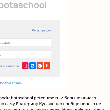
Читать обзор
podrabotaschool getcourse ru и больше ничего.
ро саму Екатерину Кулаженко вообще ничего не
где не пишет про свою школу. Ноль информации о