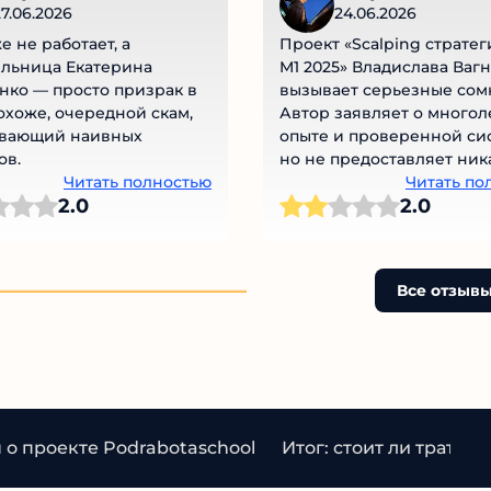
7.06.2026
24.06.2026
е не работает, а
Проект «Scalping стратег
льница Екатерина
M1 2025» Владислава Вагн
ко — просто призрак в
вызывает серьезные сом
охоже, очередной скам,
Автор заявляет о многол
вающий наивных
опыте и проверенной сис
в.
но не предоставляет ник
Читать полностью
реальных доказательств 
Читать по
2.0
2.0
успехов. Обещания боль
прибыли и гарантий обу
выглядят как пустые слов
подкрепления фактами.
Все отзывы
Негативные отзывы
пользователей подтверж
низкое качество курсов и
недовольство обучением.
эта ситуация напоминает
типичную схему, где гро
заявления не подкрепле
о проекте Podrabotaschool
Итог: стоит ли тратить
реальными результатами.