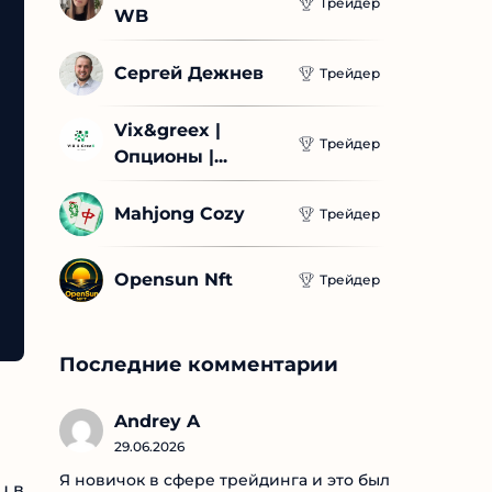
Трейдер
WB
Сергей Дежнев
Трейдер
Vix&greex | 
Трейдер
Опционы |...
Mahjong Cozy
Трейдер
Opensun Nft
Трейдер
Последние комментарии
Andrey A
29.06.2026
Я новичок в сфере трейдинга и это был
u