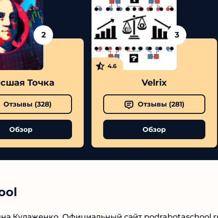
2
3
4.6
шая Точка
Velrix
Отзывы (
328
)
Отзывы (
281
)
Обзор
Обзор
ool
а Кулаженко. Официальный сайт podrabotaschool r