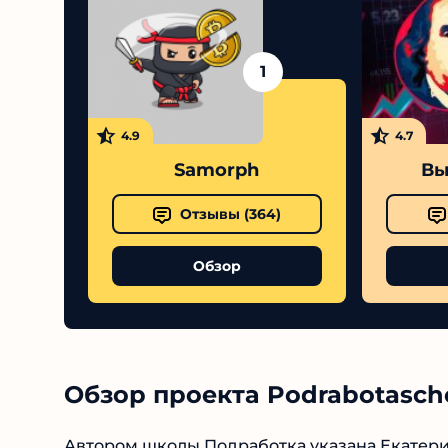
1
4.9
4.7
Samorph
Выс
Отзывы (
364
)
Обзор
Обзор проекта Podrabotasch
Автором школы Подработка указана Екатерин