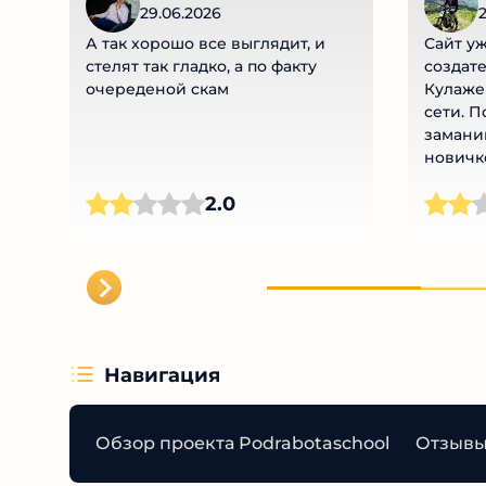
29.06.2026
2
А так хорошо все выглядит, и
Сайт уж
стелят так гладко, а по факту
создате
очереденой скам
Кулажен
сети. П
замани
новичко
2.0
Навигация
Обзор проекта Podrabotaschool
Отзывы 