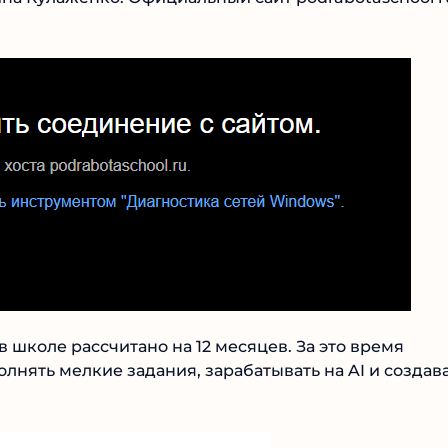
№1 В РЕЙТИНГЕ
Samorph
4.9
Рекомендован
экспертами
 школе рассчитано на 12 месяцев. За это время
Tehnoobzor
: высокий ROI, честная
лнять мелкие задания, зарабатывать на AI и
статистика и сотни довольных
ублей.
клиентов.