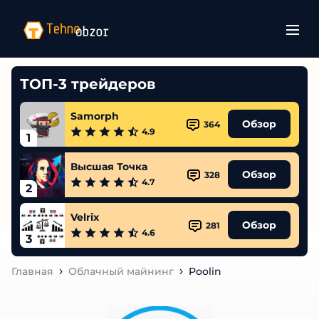
ТОП-3 трейдеров
Samorph
Обзор
364
4.9
1
Высшая Точка
Обзор
328
4.7
2
Velrix
Обзор
281
4.6
3
Главная
Облачный майнинг
Poolin