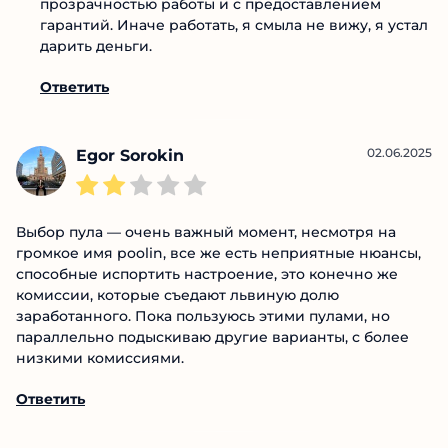
посмотреть сразу видно, что умеют они только
деньги забирать. Если хочешь увидеть, как
должны работать нормальные люди, то глянь
https://tehnoobzor.com/samorph-obzor/
. Они
заморачиваются и с репутацией и с
прозрачностью работы и с предоставлением
гарантий. Иначе работать, я смыла не вижу, я
устал дарить деньги.
Ответить
02.06.2025
Egor Sorokin
Выбор пула — очень важный момент, несмотря на
громкое имя poolin, все же есть неприятные
нюансы, способные испортить настроение, это
конечно же комиссии, которые съедают львиную
долю заработанного. Пока пользуюсь этими пулами,
но параллельно подыскиваю другие варианты, с