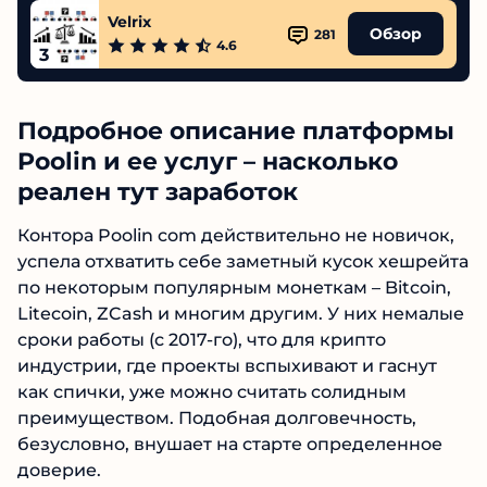
Высшая Точка
Обзор
328
4.7
2
Velrix
Обзор
281
4.6
3
Подробное описание
платформы Poolin и ее услуг –
насколько реален тут заработок
Контора Poolin com действительно не
новичок, успела отхватить себе заметный
кусок хешрейта по некоторым популярным
монеткам – Bitcoin, Litecoin, ZCash и многим
другим. У них немалые сроки работы (с 2017-
го), что для крипто индустрии, где проекты
вспыхивают и гаснут как спички, уже можно
считать солидным преимуществом. Подобная