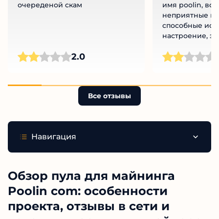
очереденой скам
имя poolin, все
неприятные ню
способные исп
настроение, эт
комиссии, кот
Ч
2.0
львиную долю 
Пока пользуюсь
но параллельн
другие вариант
Все отзывы
низкими комис
Навигация
Обзор пула для майнинга
Poolin com: особенности
проекта, отзывы в сети и