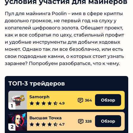
условия участия для
майнеров
Пул для майнинга Poolin – имя в сфере крипты
довольно громкое, не первый год на слуху у
копателей цифрового золота. Обещает проект,
как и все собратья по цеху, стабильный
профит и удобные инструменты для добычи
ходовых монет. Однако так ли все безоблачно,
или есть свои подводные камни, о которых
стоит узнать заранее? Попробуем
разобраться, что к чему.
ТОП-3 трейдеров
Samorph
Обзор
364
4.9
1