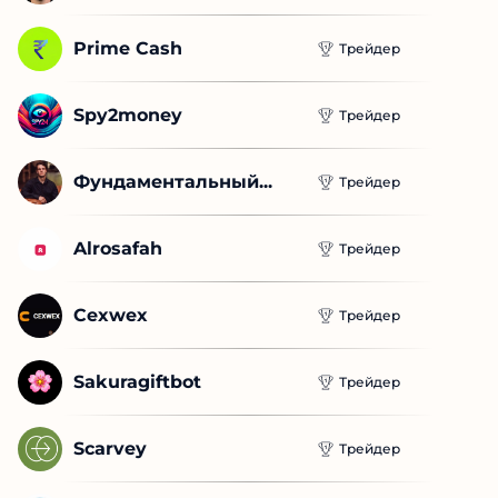
Новые проекты
Кирилл Гризли
Трейдер
Prime Cash
Трейдер
Spy2money
Трейдер
Фундаментальный...
Трейдер
Alrosafah
Трейдер
Cexwex
Трейдер