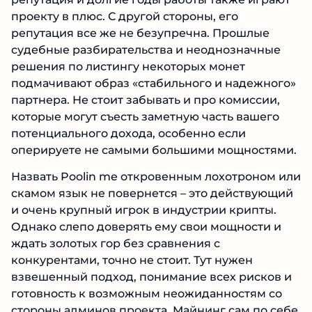
неплохой список добываемых монет и разные
схемы выплат, майнеры могут выбирать
подходящие для себя условия. Определенная
репутация и долгие годы работы также
играют проекту в плюс. С другой стороны, его
репутация все же не безупречна. Прошлые
судебные разбирательства и неоднозначные
решения по листингу некоторых монет
подмачивают образ «стабильного и
надежного» партнера. Не стоит забывать и
про комиссии, которые могут съесть заметную
часть вашего потенциального дохода,
особенно если оперируете не самыми
большими мощностями.
Назвать Poolin me откровенным лохотроном
или скамом язык не повернется – это
действующий и очень крупный игрок в
индустрии крипты. Однако слепо доверять