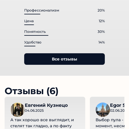
Профессионализм
20%
Цена
12%
Понятность
30%
Удобство
14%
Все отзывы
Отзывы (6)
Евгений Кузнецо
Egor So
04.06.2025
02.06.2025
А так хорошо все выглядит, и
Выбор пула - 
стелят так гладко, а по факту
момент, несмо