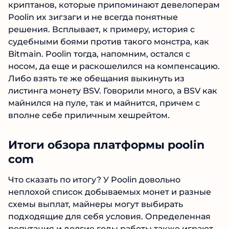
Однако нашлась и другая сторона медали – не
самые лестные отзывы о poolin com. Есть
немало криптанов, которые припоминают
девелоперам Poolin их зигзаги и не всегда
понятные решения. Всплывает, к примеру,
история с судебными боями против такого
монстра, как Bitmain. Poolin тогда, напомним,
остался с носом, да еще и раскошелился на
компенсацию. Либо взять те же обещания
выкинуть из листинга монету BSV. Говорили
много, а BSV как майнился на пуле, так и
майнится, причем с вполне себе приличным
хешрейтом.
Итоги обзора платформы poolin
com
Что сказать по итогу? У Poolin довольно