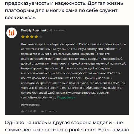
монетам. Руководство Poolin, как говорят в
№1 В РЕЙТИНГЕ
крипто тусовке, не последние люди, а это по
идее должно намекать на какую-то
Samorph
4.9
предсказуемость и надежность. Долгая жизнь
Рекомендован
экспертами Tehnoobzor
:
платформы для многих сама по себе служит
высокий ROI, честная статистика и сотни
веским «за».
довольных клиентов.
Читать обзор