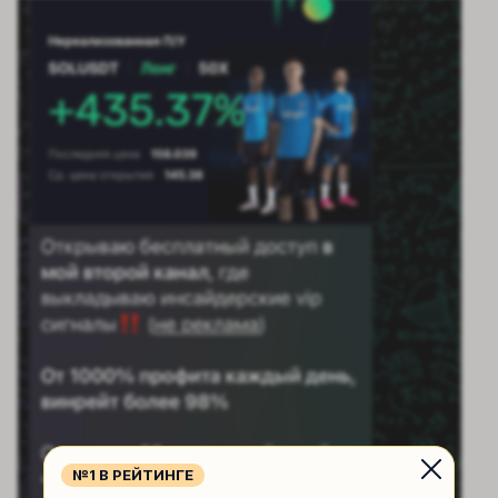
№1 В РЕЙТИНГЕ