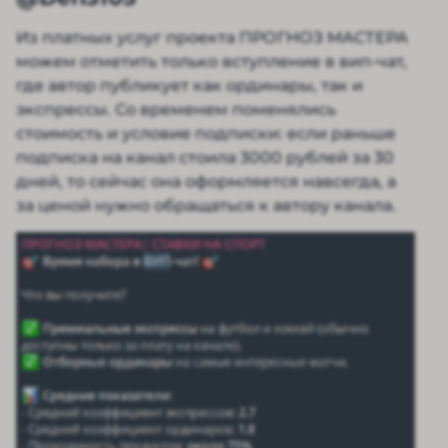
Из платных услуг проекта ПРОГНОЗ МАСТЕРА
можем отметить только вступление в вип-чат,
где автор публикует как ординары, так и
экспрессы. Со временем поменялись
стоимость и условие подписки: если раньше
подписка на канал стоила 3000 рублей за 30
дней, то сейчас она оформляется навсегда, а
за ценой нужно обращаться к автору канала.