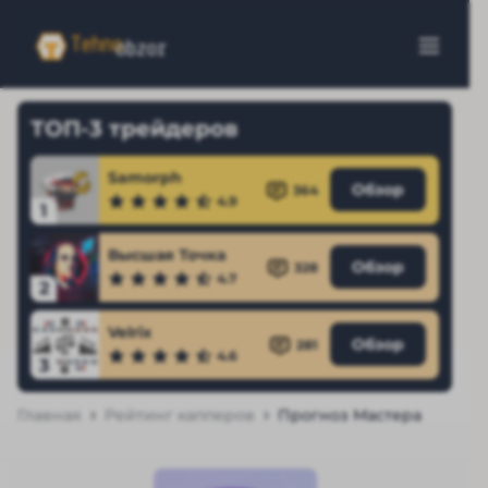
ТОП-3 трейдеров
Samorph
Обзор
364
4.9
1
Высшая Точка
Обзор
328
4.7
2
Velrix
Обзор
281
4.6
3
Главная
Рейтинг капперов
Прогноз Мастера