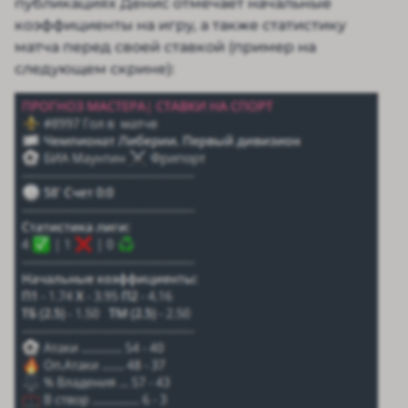
публикациях Денис отмечает начальные
коэффициенты на игру, а также статистику
матча перед своей ставкой (пример на
следующем скрине):