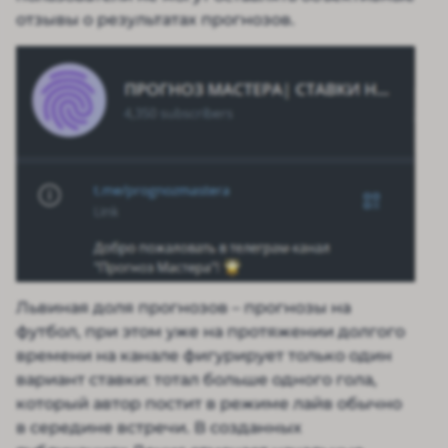
отзывы о результатах прогнозов.
Львиная доля прогнозов – прогнозы на
футбол, при этом уже на протяжении долгого
времени на канале фигурирует только один
вариант ставки: тотал больше одного гола,
который автор постит в режиме лайв обычно
в середине встречи. В созданных