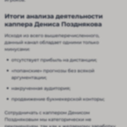
Итоги анализа деятельности
каппера Дениса Позднякова
Исходя из всего вышеперечисленного,
данный канал обладает одними только
минусами:
отсутствует прибыль на дистанции;
«попанские» прогнозы без всякой
аргументации;
накрученная аудитория;
продвижение букмекерской конторы;
Сотрудничать с каппером Денисом
Поздняковым мы категорически не
рекомендуем, так как к желаемому заработку