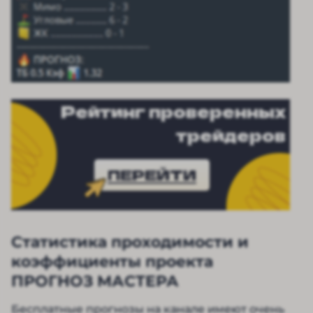
Рейтинг проверенных
трейдеров
ПЕРЕЙТИ
Статистика проходимости и
коэффициенты проекта
ПРОГНОЗ МАСТЕРА
Бесплатные прогнозы на канале имеют очень