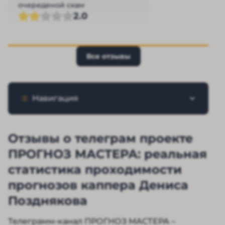
очереденой скам
2.0
Все отзывы
Навигация
Отзывы о телеграм проекте
ПРОГНОЗ МАСТЕРА: реальная
статистика проходимости
прогнозов каппера Дениса
Позднякова
Телеграмм-канал ПРОГНОЗ МАСТЕРА –