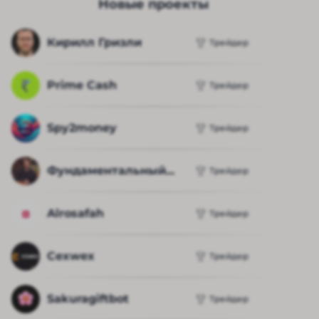
Новые проекты
Кирилл Гризли
Трейдер
Prime Cash
Трейдер
Spy2money
Трейдер
Фундаментальный...
Трейдер
Alrosafah
Трейдер
Cexwex
Трейдер
Sakuragiftbot
Трейдер