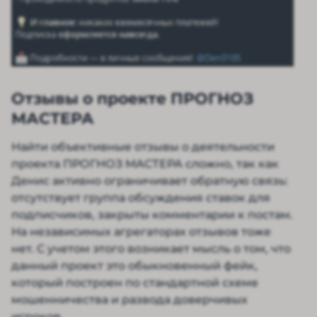
Отзывы о проекте ПРОГНОЗ
МАСТЕРА
Найти объективные отзывы о деятельности
проекта ПРОГНОЗ МАСТЕРА сложно, так как
Денис активно ограничивает обратную связь:
отсутствует группа обсуждения ставок для
подписчиков, закрыты комментарии к постам.
На независимых агрегаторах отзывов тоже
нет. С учетом этого возникает мысль о том, что
данный проект это обыкновенный фейк,
который построен по стандартной схеме
мошенничества и развода доверчивых
игроков.