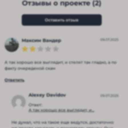
Отзывы о проекте (2)
Оставить отзыв
09.07.2025
Максим Вандер
А так хорошо все выглядит, и стелят так гладко, а по
факту очереденой скам
Ответить
Alexey Davidov
09.07.2025
Ответ:
А так хорошо все выглядит, и...
Не думал, что на такое еще ведутся, достаточно