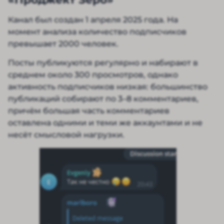
Канал был создан 1 апреля 2025 года. На
момент анализа количество подписчиков
превышает 2000 человек.
Посты публикуются регулярно и набирают в
среднем около 300 просмотров, однако
активность подписчиков низкая: большинство
публикаций собирают по 3–8 комментариев,
причём большая часть комментариев
оставлена одними и теми же аккаунтами и не
несёт смысловой нагрузки.