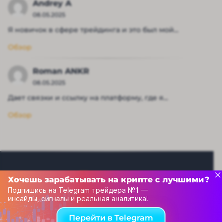
Andrey A
08.05.2025
Я новичок в сфере трейдинга и это был мой...
Обзор
Roman ANKR
08.05.2025
Дает связки и ссылку на платформу, где я...
Обзор
Хочешь зарабатывать на крипте с лучшими?
Подпишись на Telegram трейдера №1 —
инсайды, сигналы и реальная аналитика!
Рейтинг капперов
Перейти в Telegram