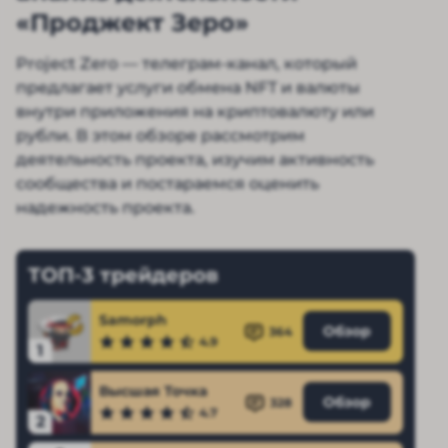
«Проджект Зеро»
Project Zero — телеграм-канал, который
предлагает услуги обмена NFT и валюты
внутри приложения на криптовалюту или
рубли. В этом обзоре рассмотрим
деятельность проекта, изучим активность
сообщества и постараемся оценить
надежность проекта.
ТОП-3 трейдеров
Samorph
Обзор
364
4.9
1
Высшая Точка
Обзор
328
4.7
2