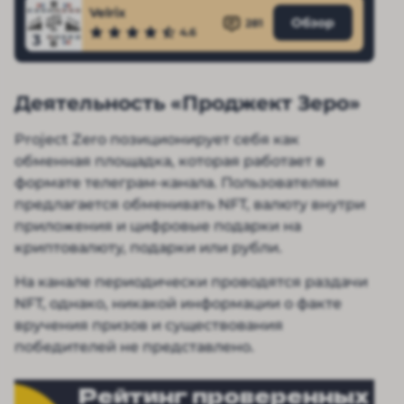
Velrix
Обзор
281
4.6
3
Деятельность «Проджект Зеро»
Project Zero позиционирует себя как
обменная площадка, которая работает в
формате телеграм-канала. Пользователям
предлагается обменивать NFT, валюту внутри
приложения и цифровые подарки на
криптовалюту, подарки или рубли.
На канале периодически проводятся раздачи
NFT, однако, никакой информации о факте
вручения призов и существования
победителей не представлено.
Рейтинг проверенных