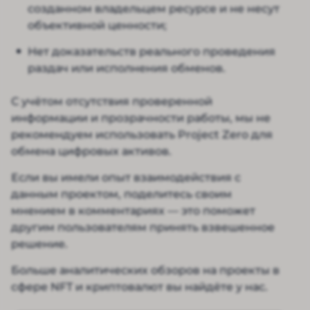
созданном владельцем ресурсе и не несут
объективной ценности;
Нет доказательств реального проведения
раздач или исполнения обменов.
С учётом отсутствия проверенной
информации и прозрачности работы, мы не
рекомендуем использовать Project Zero для
обмена цифровых активов.
Если вы имели опыт взаимодействия с
данным проектом, поделитесь своим
мнением в комментариях — это поможет
другим пользователям принять взвешенное
решение.
Больше аналитических обзоров на проекты в
сфере NFT и криптовалют вы найдёте у нас.