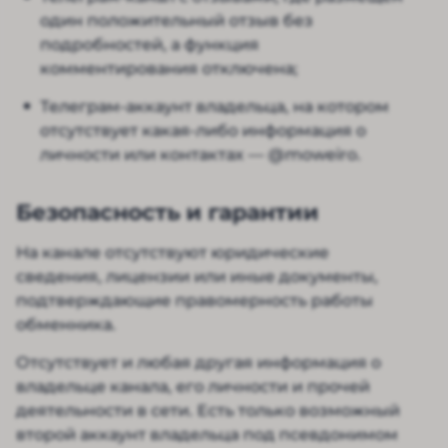
один положительный отзыв без
подробностей, а функция
комментирования отключена;
Телеграм-аккаунт владельца, на котором
отсутствует какая-либо информация о
личности или контактах — @moweiro.
Безопасность и гарантии
На канале отсутствуют юридические
сведения, лицензии или иные документы,
подтверждающие правомерность работы
обменника.
Отсутствует и любая другая информация о
владельце канала, его личности и прочей
деятельности в сети. Есть только возможный
второй аккаунт владельца под псевдонимом