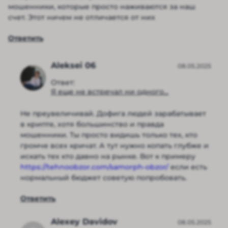
мошенники, которые просто наживаются за наш
счет. Этот ничем не отличается от них
Ответить
Aleksei 06
08.05.2025
Ответ:
Я еще не встречал ни одного...
Не преувеличивай. Дофига людей зарабатывает
в крипте, хотя большинство и правда
мошенники. Ты просто видишь только тех, кто
громче всех кричат. А тут нужно копать глубже и
искать тех кто давно на рынке. Вот к примеру
https://tehnoobzor.com/samorph-obzor/
если есть
нормальный бюджет советую попробовать.
Ответить
Alexey Davidov
08.05.2025