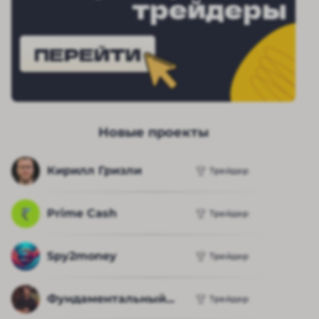
трейдеры
ПЕРЕЙТИ
Новые проекты
Кирилл Гризли
Трейдер
Prime Cash
Трейдер
Spy2money
Трейдер
Фундаментальный...
Трейдер