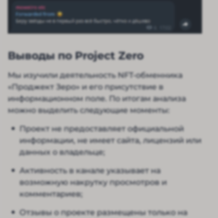
Выводы по Project Zero
Мы изучили деятельность NFT-обменника
«Проджект Зеро» и его присутствие в
информационном поле. По итогам анализа
можно выделить следующие моменты:
Проект не предоставляет официальной
информации, не имеет сайта, лицензий или
данных о владельце;
Активность в канале указывает на
возможную накрутку просмотров и
комментариев;
Отзывы о проекте размещены только на