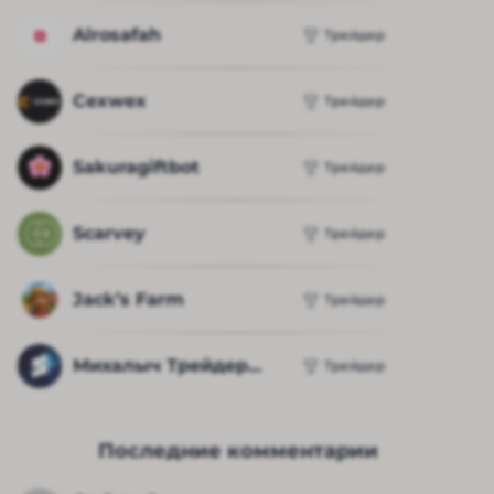
Alrosafah
Трейдер
Cexwex
Трейдер
Sakuragiftbot
Трейдер
Scarvey
Трейдер
Jack’s Farm
Трейдер
Михалыч Трейдер...
Трейдер
Последние комментарии