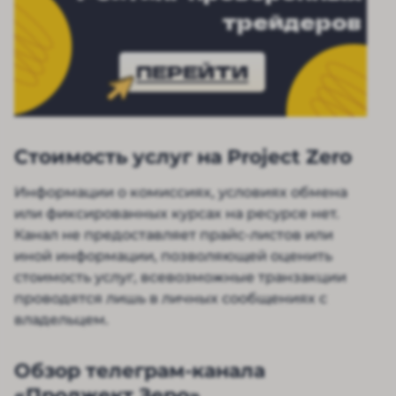
трейдеров
ПЕРЕЙТИ
Стоимость услуг на Project Zero
Информации о комиссиях, условиях обмена
или фиксированных курсах на ресурсе нет.
Канал не предоставляет прайс-листов или
иной информации, позволяющей оценить
стоимость услуг, всевозможные транзакции
проводятся лишь в личных сообщениях с
владельцем.
Обзор телеграм-канала
«Проджект Зеро»