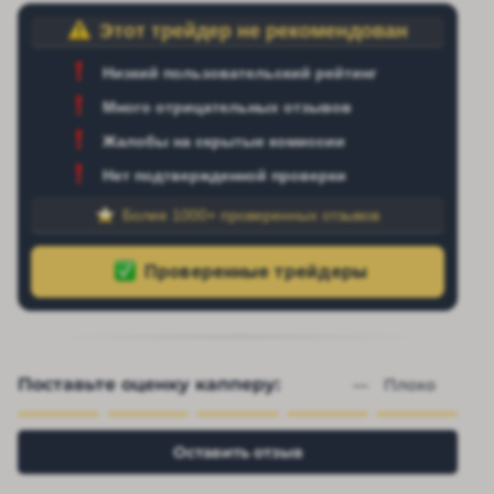
Этот трейдер не рекомендован
Низкий пользовательский рейтинг
Много отрицательных отзывов
Жалобы на скрытые комиссии
Нет подтвержденной проверки
Более 1000+ проверенных отзывов
Поставьте оценку капперу:
— 
Плохо
Оставить отзыв