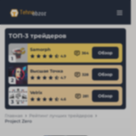
ТОП-3 трейдеров
Samorph
Обзор
364
4.9
1
Высшая Точка
Обзор
328
4.7
2
Velrix
Обзор
281
4.6
3
Главная
Рейтинг лучших трейдеров
Project Zero