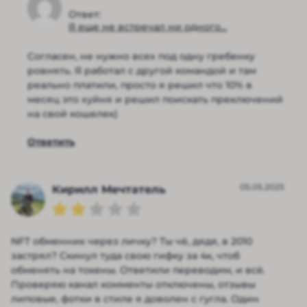
Ответ:
Я еще не встречал ни одного...
Согласен, не нужно всех под одну гребенку
ровнять. Я работал с другой командой и там
реально платили, просто я решил что 10% в
месяц это хуйня и решил поискать преключений
на свой кошелек)
Ответить
05.05.2025
Кирилл Мечтатель
NFT обменник через личку? Ты чё, дядя, в 2010
застрял? Скинул туда свою гифку за 4к, чтоб
обменять на токены. Ответили переводим, и всё.
Проверяю канал комменты отключены, отзывы
липовые, фотки в стиле я доволен с гугла. Один