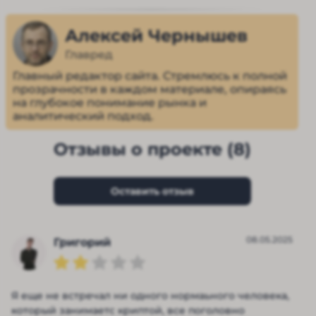
Алексей Чернышев
Главред
Главный редактор сайта. Стремлюсь к полной
прозрачности в каждом материале, опираясь
на глубокое понимание рынка и
аналитический подход.
Отзывы о проекте (8)
Оставить отзыв
08.05.2025
Григорий
Я еще не встречал ни одного нормаьного человека,
который занимаетс криптой, все поголовно