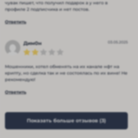
чувак пишет, что получил подарок а у него в
профиле 2 подписчика и нет постов.
Ответить
03.05.2025
Дим0н
Мошенники, хотел обменять на их канале нфт на
крипту, но сделка так и не состоялась по их вине! Не
рекомендую!
Ответить
Показать больше отзывов (
3
)