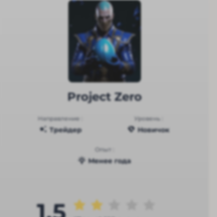
Project Zero
Направление :
Уровень :
Трейдер
Новичок
Опыт :
Менее года
1.5