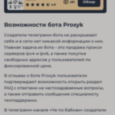
Обзор
281
4.6
3
Возможности бота Proxyk
Создатели телеграмм-бота не раскрывают
себя и в сети нет никакой информации о них.
Главная задача их бота – это продажа прокси
серверов ipv4 и ipv6, а также покупка
свободных адресов у пользователей по
фиксированной цене.
В отзывах о боте Proxyk пользователи
подтверждают возможность открыть раздел
FAQ с ответами на частозадаваемые вопросы,
а также отправить сообщение специалисту
техподдержки.
В телеграмм-канале «Че по бабкам» создатели