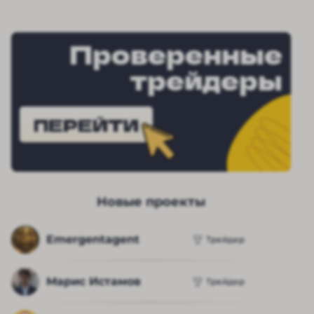
Проверенные
трейдеры
ПЕРЕЙТИ
Новые проекты
Emergentagent
Трейдер
Марис Истамов
Трейдер