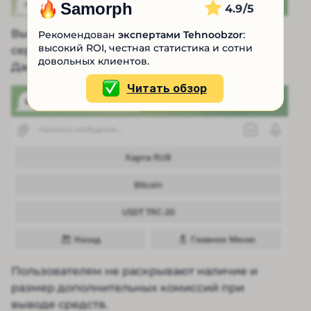
Samorph
4.9
Вывести прибыль от продажи прокси
Рекомендован
экспертами Tehnoobzor
:
высокий ROI, честная статистика и сотни
серверов можно аналогичными способами.
довольных клиентов.
Данных о сборах за вывод нет.
Читать обзор
Пользователям не раскрывают наличие и
размер дополнительных комиссий при
выводе средств.