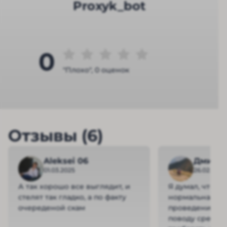
Proxyk_bot
0
"Плохо", 0 оценок
Отзывы (6)
Aleksei 06
Дмитр
01.03.2025
26.02.2025
А так хорошо все выглядит, и
Я думал, что э
стелят так гладко, а по факту
нормальная. Н
очереденой скам
проведения тр
поводу средств