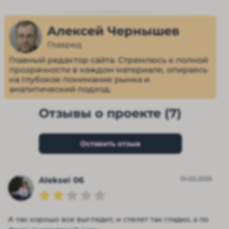
Алексей Чернышев
Главред
Главный редактор сайта. Стремлюсь к полной
прозрачности в каждом материале, опираясь
на глубокое понимание рынка и
аналитический подход.
Отзывы о проекте (7)
Оставить отзыв
01.03.2025
Aleksei 06
А так хорошо все выглядит, и стелят так гладко, а по