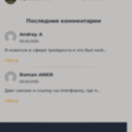
Последние комментарии
Andrey A
03.03.2025
Я новичок в сфере трейдинга и это был мой...
Обзор
Roman ANKR
03.03.2025
Дает связки и ссылку на платформу, где я...
Обзор