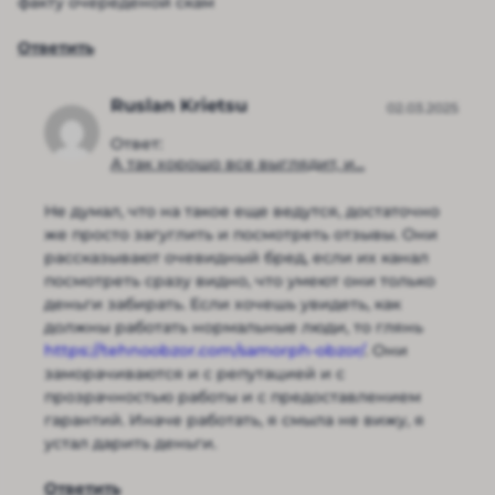
факту очереденой скам
Ответить
Ruslan Krietsu
02.03.2025
Ответ:
А так хорошо все выглядит, и...
Не думал, что на такое еще ведутся, достаточно
же просто загуглить и посмотреть отзывы. Они
рассказывают очевидный бред, если их канал
посмотреть сразу видно, что умеют они только
деньги забирать. Если хочешь увидеть, как
должны работать нормальные люди, то глянь
https://tehnoobzor.com/samorph-obzor/
. Они
заморачиваются и с репутацией и с
прозрачностью работы и с предоставлением
гарантий. Иначе работать, я смыла не вижу, я
устал дарить деньги.
Ответить