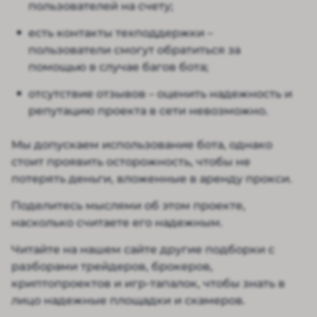
пользователей на счету;
есть контакты техподдержки –
пользователи смогут обратиться за
помощью в случае багов бота;
отсутствие отзывов – оценить надежность и
репутацию проекта в сети невозможно.
Мы допускаем использование бота, однако
стоит проявить осторожность, чтобы не
потерять деньги, вложенные в аренду прокси.
Поделитесь мыслями об этом проекте,
насколько считаете его надежным.
Читайте на нашем сайте другие подборки с
разборами трейдеров, брокеров,
криптопроектов и игр-тапалок, чтобы знать в
лицо надежные площадки и скамеров.