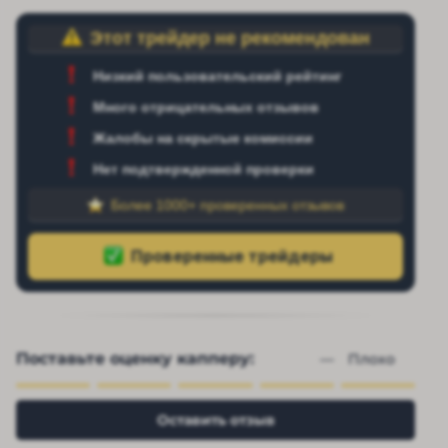
Этот трейдер не рекомендован
Низкий пользовательский рейтинг
Много отрицательных отзывов
Жалобы на скрытые комиссии
Нет подтвержденной проверки
Более 1000+ проверенных отзывов
Поставьте оценку капперу:
— 
Плохо
Оставить отзыв