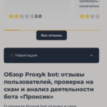
требовать коми
изначально за
говорилось. Пр
Ч
2.0
разочаровал.
Все отзывы
Навигация
Обзор Proxyk bot: отзывы
пользователей, проверка на
скам и анализ деятельности
бота «Проксик»
О проекте Proxyk bot отзывы в сети