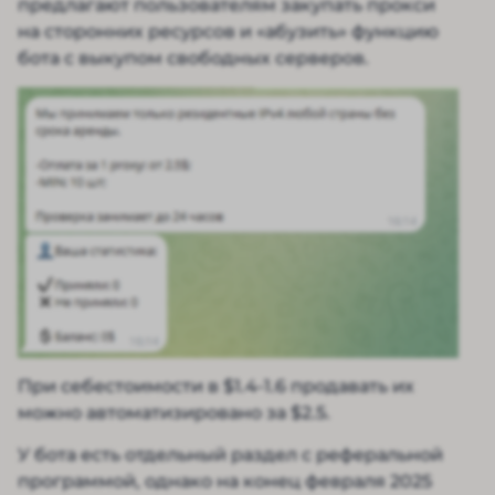
предлагают пользователям закупать прокси
на сторонних ресурсов и «абузить» функцию
бота с выкупом свободных серверов.
При себестоимости в $1.4-1.6 продавать их
можно автоматизировано за $2.5.
У бота есть отдельный раздел с реферальной
программой, однако на конец февраля 2025