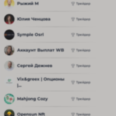
Рыжий М
Трейдер
Юлия Ченцова
Трейдер
Symple Osrl
Трейдер
Аккаунт Выплат WB
Трейдер
Сергей Дежнев
Трейдер
Vix&greex | Опционы 
Трейдер
|...
Mahjong Cozy
Трейдер
Opensun Nft
Трейдер