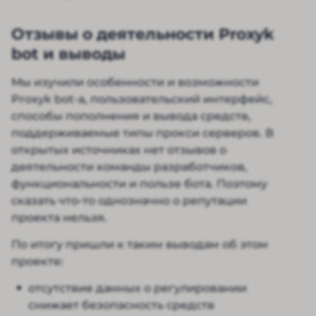
Отзывы о деятельности Proxyk
bot и выводы
Мы изучили особенности и возможности
Proxyk bot-а, пользовательский интерфейс,
способы пополнения и вывода средств,
поддерживаемые типы прокси серверов. В
открытых источниках нет отзывов о
деятельности команды разработчиков,
функциональности и пользе бота. Поэтому
сказать что-то однозначно о репутации
проекта нельзя.
По итогу пришли к таким выводам об этом
проекте:
отсутствие данных о регулировании
снижает безопасность средств