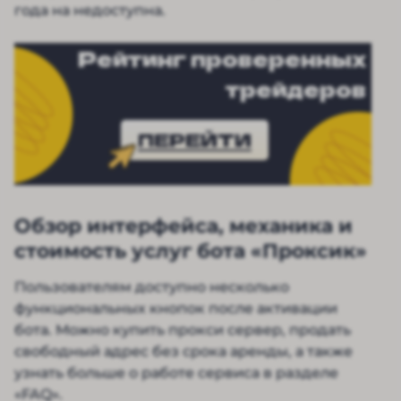
года на недоступна.
Рейтинг проверенных
трейдеров
ПЕРЕЙТИ
Обзор интерфейса, механика и
стоимость услуг бота «Проксик»
Пользователям доступно несколько
функциональных кнопок после активации
бота. Можно купить прокси сервер, продать
свободный адрес без срока аренды, а также
узнать больше о работе сервиса в разделе
«FAQ».