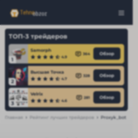
ТОП-3 трейдеров
Samorph
Обзор
364
4.9
1
Высшая Точка
Обзор
328
4.7
2
Velrix
Обзор
281
4.6
3
Главная
Рейтинг лучших трейдеров
Proxyk_bot