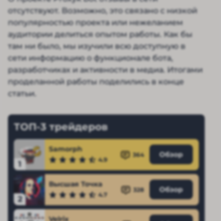
отсутствуют. Возможно, это связано с низкой
популярностью проекта или нежеланием
аудитории делиться опытом работы. Как бы
там ни было, мы изучили всю доступную в
сети информацию о функционале бота,
разработчиках и активности в медиа. Итогами
проделанной работы поделились в конце
статьи.
ТОП-3 трейдеров
Samorph
Обзор
364
4.9
1
Высшая Точка
Обзор
328
4.7
2
Velrix