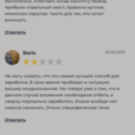
бесполезно, отвечают, когда захотят.)) Вывод
прибыли отдельный квест, правила мутные,
комиссии скрытые. Чисто для тех, кто хочет
рискнуть.
Ответить
20.02.2025
Boris
Не могу сказать, что это самый лучший способ для
заработка. В свое время пробовал и ситуация
весьма неоднозначная. Не говоря уже о том, что в
данном случае вложения необходимо отбить, а
сверху нормально заработать. Иначе вообще нет
смысла начинать. Очень специфическая тема.
Ответить