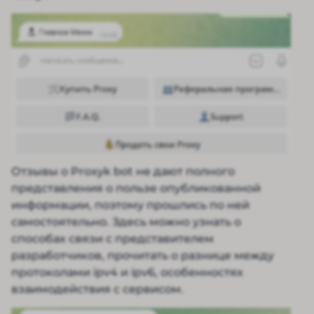
Отзывы о Proxyk bot не дают полного
представления о пользе опубликованной
информации, поэтому прошлись по ней
самостоятельно. Здесь можно узнать о
способах связи с представителем
разработчиков, прочитать о разнице между
протоколами ipv4 и ipv6, особенностях
взаимодействия с сервисом.