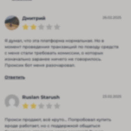
26.02.2025
Дмитрий
Я думал, что эта платформа нормальная. Но в
момент проведения транзакций по поводу средств
с меня стали требовать комиссии, о которых
изначально заранее ничего не говорилось.
Проксик бот меня разочаровал.
Ответить
23.02.2025
Ruslan Starush
Прокси продают, всё круто… Попробовал купить
вроде работает, но с поддержкой общаться