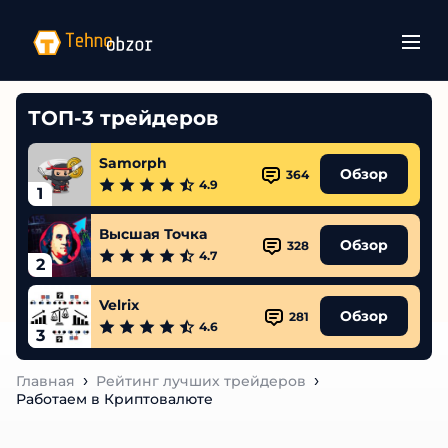
ТОП-3 трейдеров
Samorph
Обзор
364
4.9
1
Высшая Точка
Обзор
328
4.7
2
Velrix
Обзор
281
4.6
3
Главная
Рейтинг лучших трейдеров
Работаем в Криптовалюте