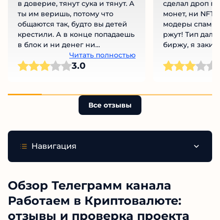
в доверие, тянут сука и тянут. А
сделал дроп по
ты им веришь, потому что
монет, ни NFT!
общаются так, будто вы детей
модеры спамят
крестили. А в конце попадаешь
ржут! Тип дал 
в блок и ни денег ни
биржу, я закину
вымышленного кума нет. Я
Читать полностью
баксов потом 
Ч
3.0
прям разочарован.
Где инфа, где 
спам и видосы 
Гриши из ТопГи
Все отзывы
Навигация
Обзор Телеграмм канала
Работаем в Криптовалюте:
отзывы и проверка проекта