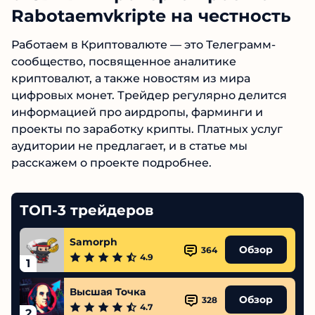
Rabotaemvkripte на честность
Работаем в Криптовалюте — это Телеграмм-
сообщество, посвященное аналитике
криптовалют, а также новостям из мира
цифровых монет. Трейдер регулярно делится
информацией про аирдропы, фарминги и
проекты по заработку крипты. Платных услуг
аудитории не предлагает, и в статье мы
расскажем о проекте подробнее.
ТОП-3 трейдеров
Samorph
Обзор
364
4.9
1
Высшая Точка
Обзор
328
4.7
2