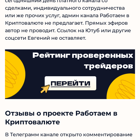
сегодняшний день платного канала со
сделками, индивидуального сотрудничества
или же прочих услуг, админ канала Работаем в
Криптовалюте не предлагает. Прямых эфиров
автор не проводит. Ссылок на Ютуб или
другие соцсети Евгений не оставляет.
Рейтинг проверенных
трейдеров
№1 В РЕЙТИНГЕ
ПЕРЕЙТИ
Samorph
4.9
Рекомендован
экспертами Tehnoobzor
:
высокий ROI, честная статистика и сотни
довольных клиентов.
Отзывы о проекте Работаем в
Криптовалюте
Читать обзор