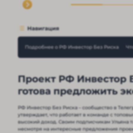
Навигация
Подробнее о РФ Инвестор Без Риска
Чт
Проект РФ Инвестор Б
готова предложить эк
РФ Инвестор Без Риска – сообщество в Теле
утверждает, что работает в команде с топовы
высокий доход. Своим подписчикам Ульяна т
несмотря на интересные предложения прое