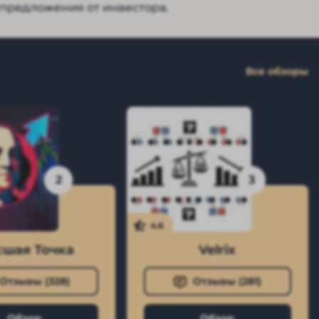
 предложения от инвестора.
Все обзоры
2
3
4.6
шая Точка
Velrix
Отзывы (
328
)
Отзывы (
281
)
Обзор
Обзор