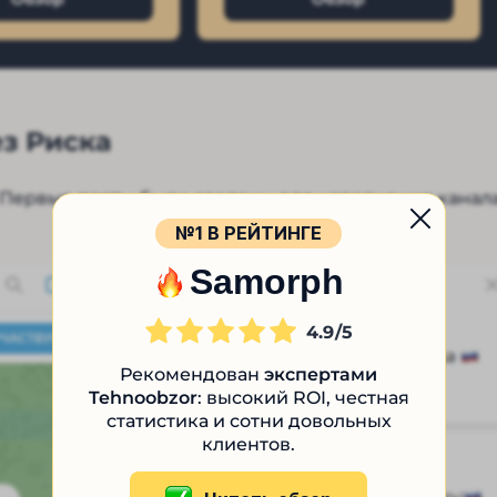
з Риска
. Первые посты были сделаны для наполнения канал
№1 В РЕЙТИНГЕ
Samorph
4.9
Рекомендован
экспертами
Tehnoobzor
: высокий ROI, честная
статистика и сотни довольных
клиентов.