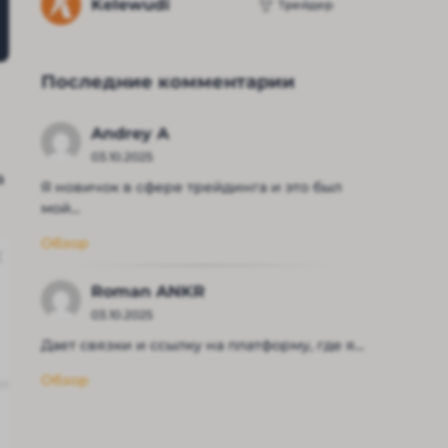
Kelewudi
Трейдер
Последние комментарии
Andrey A
03.10.2025
а
Я новичок в сфере трейдинга и это был
мой...
Обзор
Roman ANKR
03.10.2025
Дает связки и ссылку на платформу, где я...
Обзор