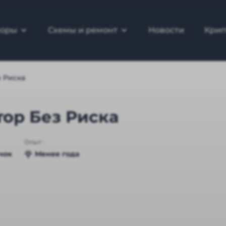
зоры
Схемы и ремонт
Новости
Крип
 Риска
ор Без Риска
Опыт :
чок
Менее года