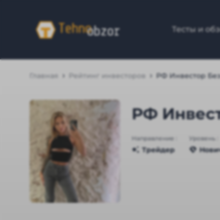
Тесты и об
Главная
Рейтинг инвесторов
РФ Инвестор Без
РФ Инвест
Направление :
Уровень :
Трейдер
Нови