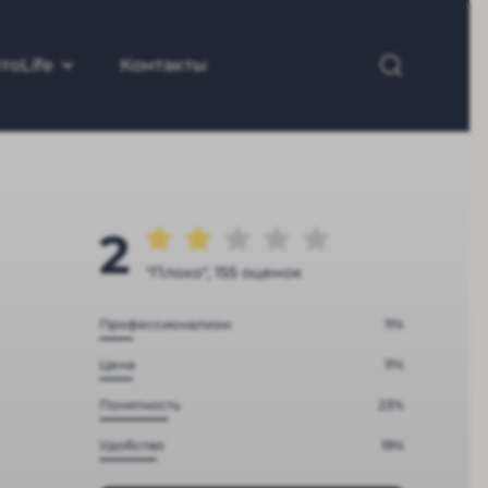
тоLife
Контакты
2
"Плохо", 155 оценок
Профессионализм
11%
Цена
11%
Понятность
23%
Удобство
19%