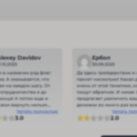
lexey Davidov
Ербол
1.10.2025
30.09.2025
м в названии рэд флаг:
Да здесь трейдерством и
ка. А оказывается, что
пахнет нисколько! Канал 
ам на каждом шагу. От
очень от этой тематики, х
сотрудничества и до
пишут обратное. И некая 
конца! А потом еще и
предлагает увеличить ва
свои вернуть нельзя.
денежки во много раз все
что у автора будет 1001
Читать полностью
сутки! Ни один трейдер н
Читать по
3.0
2.0
, почему нельзя
способен такое сделать. 
ь деньги!!!
канал называется Инвест
риска. АГА! Как бы не так.