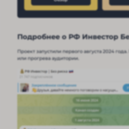
Подробнее о РФ Инвестор Бе
Проект запустили первого августа 2024 года
или прогрева аудитории.