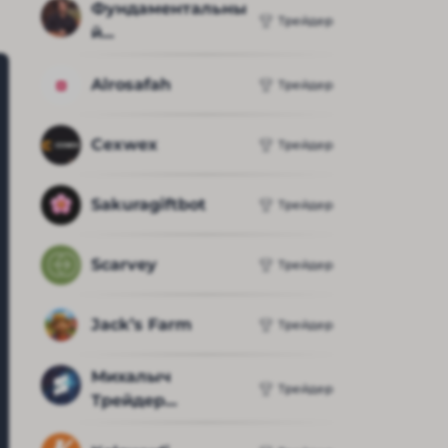
Фундаментальны
Трейдер
й...
Alrosafah
Трейдер
Cexwex
Трейдер
Sakuragiftbot
Трейдер
Scarvey
Трейдер
Jack’s Farm
Трейдер
Михалыч 
Трейдер
Трейдер...