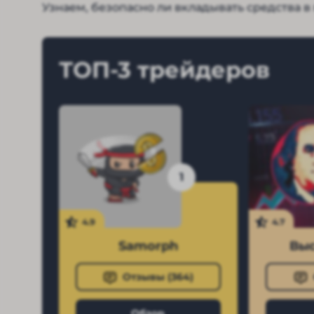
Узнаем, безопасно ли вкладывать средства в
ТОП-3 трейдеров
1
4.9
4.7
Samorph
Выс
Отзывы (
364
)
Обзор