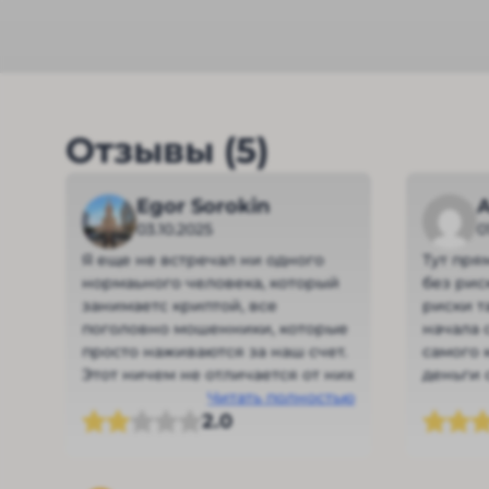
Отзывы (5)
Egor Sorokin
A
03.10.2025
0
Я еще не встречал ни одного
Тут пря
нормаьного человека, который
без рис
занимаетс криптой, все
риски т
поголовно мошенники, которые
начала 
просто наживаются за наш счет.
самого 
Этот ничем не отличается от них
деньги 
Читать полностью
Потому 
2.0
причина
вытащит